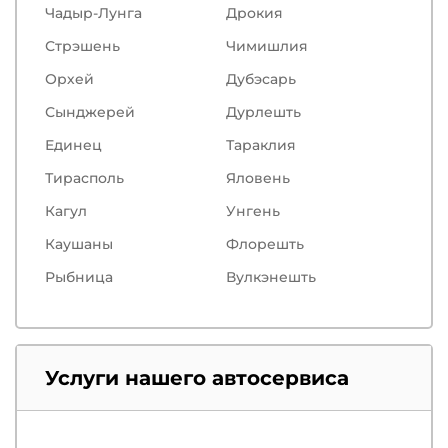
Чадыр-Лунга
Дрокия
Стрэшень
Чимишлия
Орхей
Дубэсарь
Сынджерей
Дурлешть
Единец
Тараклия
Тирасполь
Яловень
Кагул
Унгень
Каушаны
Флорешть
Рыбница
Вулкэнешть
Услуги нашего автосервиса