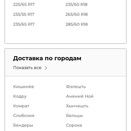
225/65 R17
235/60 R18
235/55 R17
265/60 R18
235/65 R17
285/60 R18
Доставка по городам
Показать все
Кишинёв
Фэлешть
Кодру
Анений Ной
Комрат
Хынчешть
Слобозия
Бельцы
Бендеры
Сорокa