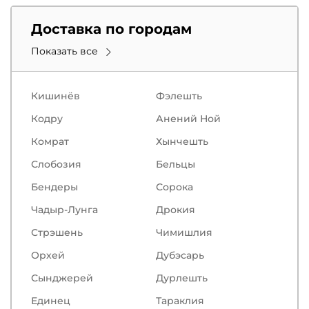
Доставка по городам
Показать все
Кишинёв
Фэлешть
Кодру
Анений Ной
Комрат
Хынчешть
Слобозия
Бельцы
Бендеры
Сорокa
Чадыр-Лунга
Дрокия
Стрэшень
Чимишлия
Орхей
Дубэсарь
Сынджерей
Дурлешть
Единец
Тараклия