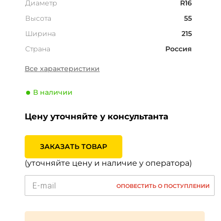
Диаметр
R16
Высота
55
Ширина
215
Страна
Россия
Сезонность
Лето
Все характеристики
Тип транспортного
Легковой
средства
В наличии
Производитель
Amtel
Цену уточняйте у консультанта
Индекс скорости
V (240 км/ч)
Индекс нагрузки
93 (650кг)
ЗАКАЗАТЬ ТОВАР
(уточняйте цену и наличие у оператора)
ОПОВЕСТИТЬ О ПОСТУПЛЕНИИ