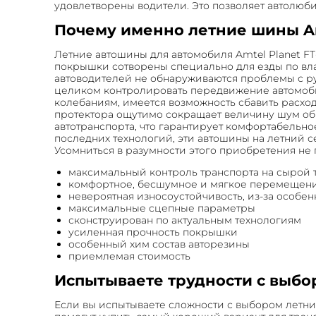
удовлетворены водители. Это позволяет автолюб
Почему именно летние шины Amte
Летние автошины для автомобиля Amtel Planet FT
покрышки сотворены специально для езды по вла
автоводителей не обнаруживаются проблемы с рул
целиком контролировать передвижение автомобил
колебаниям, имеется возможность сбавить расход
протектора ощутимо сокращает величину шум обр
автотранспорта, что гарантирует комфортабельное
последних технологий, эти автошины на летний 
Усомниться в разумности этого приобретения не пр
максимальный контроль транспорта на сырой 
комфортное, бесшумное и мягкое перемещен
невероятная износоустойчивость, из-за особе
максимальные сцепные параметры
сконструирован по актуальным технологиям
усиленная прочность покрышки
особенный хим состав авторезины
приемлемая стоимость
Испытываете трудности с выбо
Если вы испытываете сложности с выбором летни