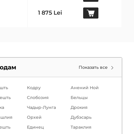
1 875 Lei
родам
Показать все
шть
Кодру
Анений Ной
ешть
Слобозия
Бельцы
кa
Чадыр-Лунга
Дрокия
ишлия
Орхей
Дубэсарь
ешть
Единец
Тараклия