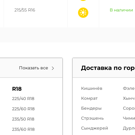
215/55 R16
В наличии
Доставка по го
Показать все
R18
Кишинёв
Фэле
Комрат
Хынч
225/40 R18
Бендеры
Соро
225/60 R18
Стрэшень
Чим
235/50 R18
Сынджерей
Дурл
235/60 R18