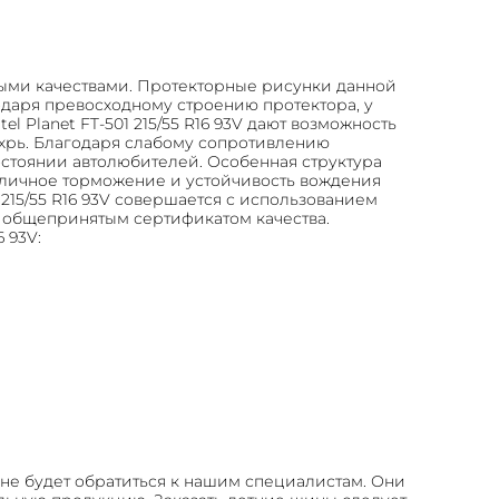
пными качествами. Протекторные рисунки данной
даря превосходному строению протектора, у
Planet FT-501 215/55 R16 93V дают возможность
ихрь. Благодаря слабому сопротивлению
остоянии автолюбителей. Особенная структура
тличное торможение и устойчивость вождения
215/55 R16 93V совершается с использованием
ы общепринятым сертификатом качества.
 93V:
не будет обратиться к нашим специалистам. Они