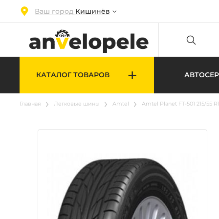
Ваш город
Кишинёв
+
КАТАЛОГ ТОВАРОВ
АВТОСЕ
Главная
Легковые шины
Amtel
Amtel Planet FT-501 215/55 R