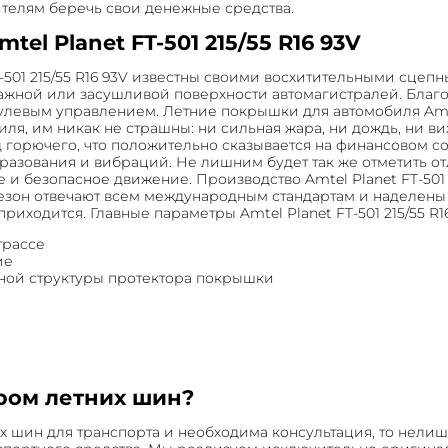
ителям беречь свои денежные средства.
l Planet FT-501 215/55 R16 93V
-501 215/55 R16 93V известны своими восхитительными сце
жной или засушливой поверхности автомагистралей. Благо
евым управлением. Летние покрышки для автомобиля Amtel 
я, им никак не страшны: ни сильная жара, ни дождь, ни в
 горючего, что положительно сказывается на финансовом с
азования и вибраций. Не лишним будет так же отметить о
 и безопасное движение. Производство Amtel Planet FT-501 
сезон отвечают всем международным стандартам и наделен
иходится. Главные параметры Amtel Planet FT-501 215/55 R16
трассе
ие
нной структуры протектора покрышки
ром летних шин?
х шин для транспорта и необходима консультация, то нелиш