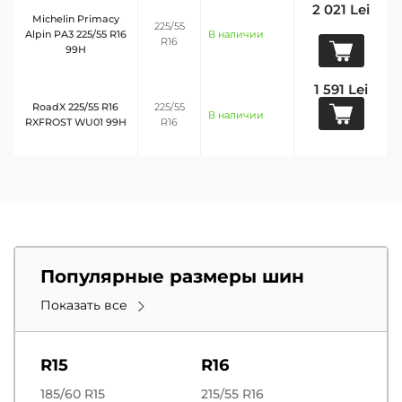
2 021 Lei
Michelin Primacy
225/55
Alpin PA3 225/55 R16
В наличии
R16
99H
1 591 Lei
RoadX 225/55 R16
225/55
В наличии
RXFROST WU01 99H
R16
Популярные размеры шин
Показать все
R15
R16
185/60 R15
215/55 R16