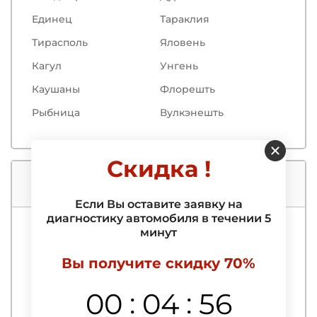
Единец
Тараклия
Тирасполь
Яловень
Кагул
Унгень
Каушаны
Флорешть
Рыбница
Вулкэнешть
Скидка !
Услуги нашего автосервиса
Если Вы оставите заявку на
диагностику автомобиля в течении 5
минут
Компьютерная диагностика
Вы получите скидку 70%
Выездная компьютерная диагностика
автомобиля
:
:
00
04
55
Выявление и удаление ошибок