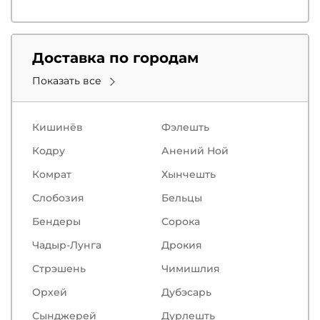
Доставка по городам
Показать все
Кишинёв
Фэлешть
Кодру
Анений Ной
Комрат
Хынчешть
Слобозия
Бельцы
Бендеры
Сорокa
Чадыр-Лунга
Дрокия
Стрэшень
Чимишлия
Орхей
Дубэсарь
Сынджерей
Дурлешть