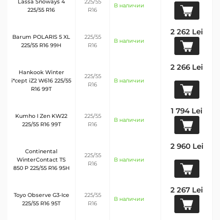
Lassa Snoways 4
225/55
В наличии
225/55 R16
R16
2 262 Lei
Barum POLARIS 5 XL
225/55
В наличии
225/55 R16 99Н
R16
2 266 Lei
Hankook Winter
225/55
i*cept iZ2 W616 225/55
В наличии
R16
R16 99T
1 794 Lei
Kumho I Zen KW22
225/55
В наличии
225/55 R16 99T
R16
2 960 Lei
Continental
225/55
WinterContact TS
В наличии
R16
850 P 225/55 R16 95H
2 267 Lei
Toyo Observe G3-Ice
225/55
В наличии
225/55 R16 95T
R16