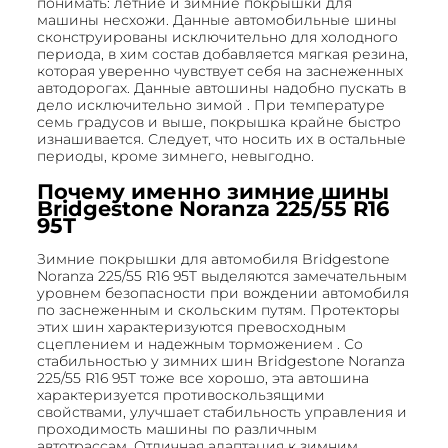
понимать: летние и зимние покрышки для
машины несхожи. Данные автомобильные шины
сконструированы исключительно для холодного
периода, в хим состав добавляется мягкая резина,
которая уверенно чувствует себя на заснеженных
автодорогах. Данные автошины надобно пускать в
дело исключительно зимой . При температуре
семь градусов и выше, покрышка крайне быстро
изнашивается. Следует, что носить их в остальные
периоды, кроме зимнего, невыгодно.
Почему именно зимние шины
Bridgestone Noranza 225/55 R16
95T
Зимние покрышки для автомобиля Bridgestone
Noranza 225/55 R16 95T выделяются замечательным
уровнем безопасности при вождении автомобиля
по заснеженным и скольским путям. Протекторы
этих шин характеризуются превосходным
сцеплением и надежным торможением . Со
стабильностью у зимних шин Bridgestone Noranza
225/55 R16 95T тоже все хорошо, эта автошина
характеризуется противоскользящими
свойствами, улучшает стабильность управления и
проходимость машины по различным
автотрассам. Отличная адаптация к зимним