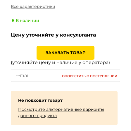
Сезонность
Зима
Все характеристики
Тип транспортного
Легковой
средства
В наличии
Производитель
Bridgestone
Цену уточняйте у консультанта
Индекс скорости
T (190 км/ч)
Индекс нагрузки
95 (690кг)
ЗАКАЗАТЬ ТОВАР
(уточняйте цену и наличие у оператора)
ОПОВЕСТИТЬ О ПОСТУПЛЕНИИ
Не подходит товар?
Посмотрите альтернативные варианты
данного продукта