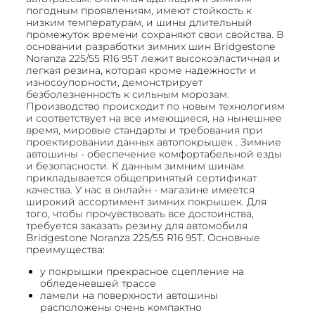
погодным проявлениям, имеют стойкость к
низким температурам, и шины длительный
промежуток времени сохраняют свои свойства. В
основании разработки зимних шин Bridgestone
Noranza 225/55 R16 95T лежит высокоэластичная и
легкая резина, которая кроме надежности и
износоупорности, демонстрирует
безболезненность к сильным морозам.
Производство происходит по новым технологиям
и соответствует на все имеющиеся, на нынешнее
время, мировые стандарты и требования при
проектировании данных автопокрышек . Зимние
автошины - обеспечение комфортабельной езды
и безопасности. К данным зимним шинам
прикладывается общепринятый сертификат
качества. У нас в онлайн - магазине имеется
широкий ассортимент зимних покрышек. Для
того, чтобы прочувствовать все достоинства,
требуется заказать резину для автомобиля
Bridgestone Noranza 225/55 R16 95T. Основные
преимущества:
у покрышки прекрасное сцепление на
обледеневшей трассе
ламели на поверхности автошины
расположены очень компактно