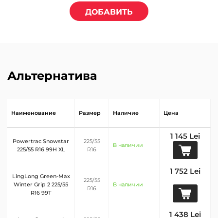
ДОБАВИТЬ
Альтернатива
Наименование
Размер
Наличие
Цена
1 145 Lei
Powertrac Snowstar
225/55
В наличии
225/55 R16 99H XL
R16
1 752 Lei
LingLong Green-Max
225/55
Winter Grip 2 225/55
В наличии
R16
R16 99T
1 438 Lei