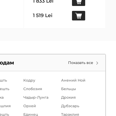
1 833 Lei
1 519 Lei
родам
Показать все
шть
Кодру
Анений Ной
ешть
Слобозия
Бельцы
кa
Чадыр-Лунга
Дрокия
ишлия
Орхей
Дубэсарь
ешть
Единец
Тараклия