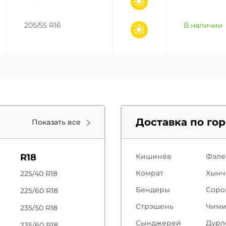
205/55 R16
В наличии
Доставка по го
Показать все
R18
Кишинёв
Фэле
Комрат
Хынч
225/40 R18
Бендеры
Соро
225/60 R18
Стрэшень
Чим
235/50 R18
Сынджерей
Дурл
235/60 R18