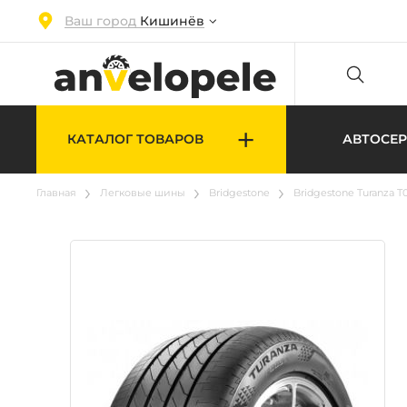
Ваш город
Кишинёв
+
КАТАЛОГ ТОВАРОВ
АВТОСЕ
Главная
Легковые шины
Bridgestone
Bridgestone Turanza T