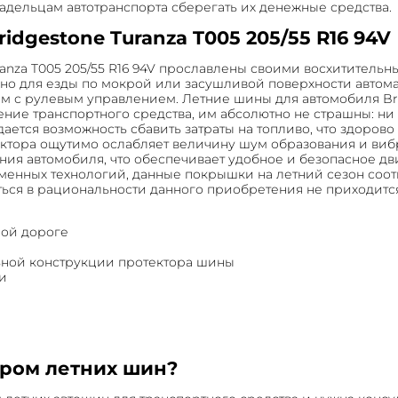
ладельцам автотранспорта сберегать их денежные средства.
dgestone Turanza T005 205/55 R16 94V
ranza T005 205/55 R16 94V прославлены своими восхитител
о для езды по мокрой или засушливой поверхности автомаг
м с рулевым управлением. Летние шины для автомобиля Brid
е транспортного средства, им абсолютно не страшны: ни в
ется возможность сбавить затраты на топливо, что здорово
ктора ощутимо ослабляет величину шум образования и виб
я автомобиля, что обеспечивает удобное и безопасное дви
еменных технологий, данные покрышки на летний сезон соо
ся в рациональности данного приобретения не приходится. 
рой дороге
льной конструкции протектора шины
и
ором летних шин?