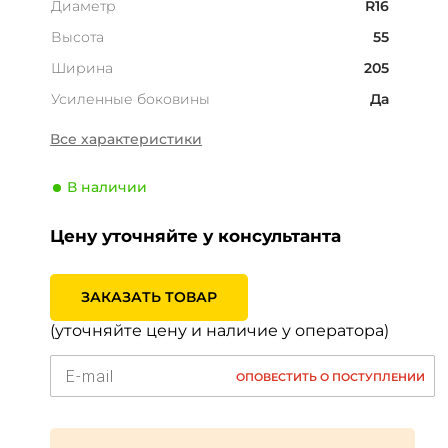
Диаметр
R16
Высота
55
Ширина
205
Усиленные боковины
Да
Страна
Япония
Все характеристики
Сезонность
Лето
В наличии
Тип транспортного
Легковой
средства
Цену уточняйте у консультанта
Производитель
Bridgestone
Индекс скорости
V (240 км/ч)
ЗАКАЗАТЬ ТОВАР
Индекс нагрузки
94 (670кг)
(уточняйте цену и наличие у оператора)
ОПОВЕСТИТЬ О ПОСТУПЛЕНИИ