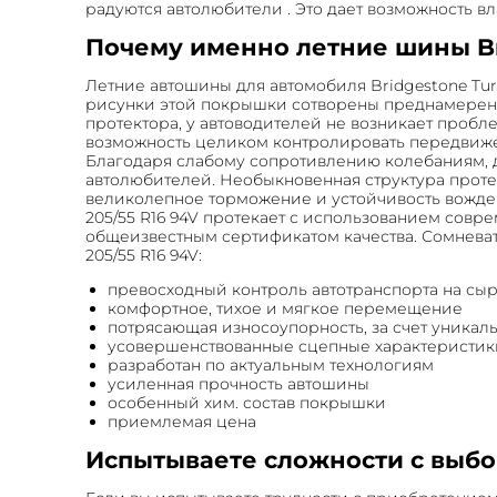
радуются автолюбители . Это дает возможность в
Почему именно летние шины Bri
Летние автошины для автомобиля Bridgestone Tu
рисунки этой покрышки сотворены преднамеренн
протектора, у автоводителей не возникает пробле
возможность целиком контролировать передвижени
Благодаря слабому сопротивлению колебаниям, да
автолюбителей. Необыкновенная структура проте
великолепное торможение и устойчивость вождени
205/55 R16 94V протекает с использованием совр
общеизвестным сертификатом качества. Сомневать
205/55 R16 94V:
превосходный контроль автотранспорта на сы
комфортное, тихое и мягкое перемещение
потрясающая износоупорность, за счет уника
усовершенствованные сцепные характеристик
разработан по актуальным технологиям
усиленная прочность автошины
особенный хим. состав покрышки
приемлемая цена
Испытываете сложности с выб