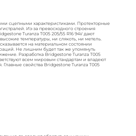
ьными сцепными характеристиками. Протекторные
истралей. Из-за превосходного строения
gestone Turanza T005 205/55 R16 94V дают
ысокие температуры, ни слякоть, ни метель.
 сказывается на материальном состоянии
раций. Не лишним будет так же упомянуть
жение. Разработка Bridgestone Turanza T005
тветствуют всем мировым стандартам и владеют
Главные свойства Bridgestone Turanza T005