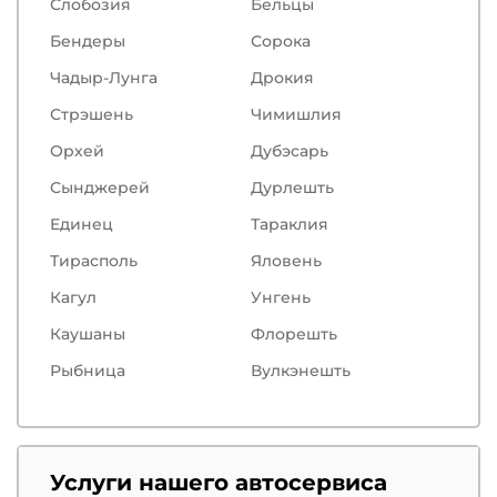
Слобозия
Бельцы
Бендеры
Сорокa
Чадыр-Лунга
Дрокия
Стрэшень
Чимишлия
Орхей
Дубэсарь
Сынджерей
Дурлешть
Единец
Тараклия
Тирасполь
Яловень
Кагул
Унгень
Каушаны
Флорешть
Рыбница
Вулкэнешть
Услуги нашего автосервиса