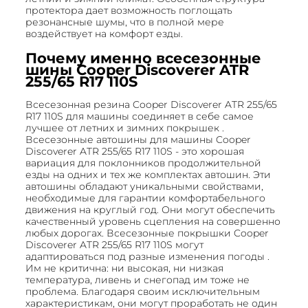
протектора дает возможность поглощать
резонансные шумы, что в полной мере
воздействует на комфорт езды.
Почему именно всесезонные
шины Cooper Discoverer ATR
255/65 R17 110S
Всесезонная резина Cooper Discoverer ATR 255/65
R17 110S для машины соединяет в себе самое
лучшее от летних и зимних покрышек .
Всесезонные автошины для машины Cooper
Discoverer ATR 255/65 R17 110S - это хорошая
вариация для поклонников продолжительной
езды на одних и тех же комплектах автошин. Эти
автошины обладают уникальными свойствами,
необходимые для гарантии комфортабельного
движения на круглый год. Они могут обеспечить
качественный уровень сцепления на совершенно
любых дорогах. Всесезонные покрышки Cooper
Discoverer ATR 255/65 R17 110S могут
адаптироваться под разные изменения погоды .
Им не критична: ни высокая, ни низкая
температура, ливень и снегопад им тоже не
проблема. Благодаря своим исключительным
характеристикам, они могут проработать не один