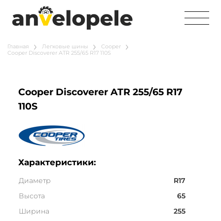
Главная
Легковые шины
Cooper
Cooper Discoverer ATR 255/65 R17 110S
Cooper Discoverer ATR 255/65 R17
110S
Характеристики:
Диаметр
R17
Высота
65
Ширина
255