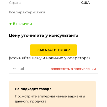
Страна
США
Сезонность
Всесезонные
Все характеристики
Тип транспортного
Внедорожник
средства
В наличии
Производитель
Cooper
Цену уточняйте у консультанта
Индекс скорости
S (180 км/ч)
Индекс нагрузки
110 (1060кг)
ЗАКАЗАТЬ ТОВАР
(уточняйте цену и наличие у оператора)
ОПОВЕСТИТЬ О ПОСТУПЛЕНИИ
Не подходит товар?
Посмотрите альтернативные варианты
данного продукта