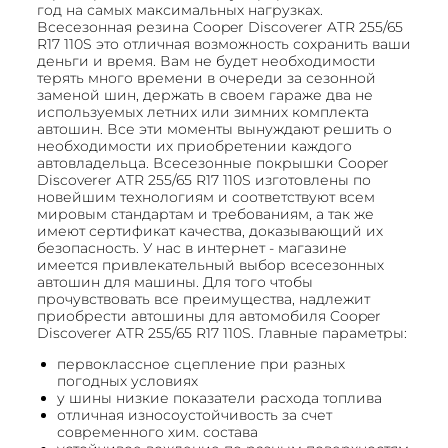
год на самых максимальных нагрузках.
Всесезонная резина Cooper Discoverer ATR 255/65
R17 110S это отличная возможность сохранить ваши
деньги и время. Вам не будет необходимости
терять много времени в очереди за сезонной
заменой шин, держать в своем гараже два не
используемых летних или зимних комплекта
автошин. Все эти моменты вынуждают решить о
необходимости их приобретении каждого
автовладельца. Всесезонные покрышки Cooper
Discoverer ATR 255/65 R17 110S изготовлены по
новейшим технологиям и соответствуют всем
мировым стандартам и требованиям, а так же
имеют сертификат качества, доказывающий их
безопасность. У нас в интернет - магазине
имеется привлекательный выбор всесезонных
автошин для машины. Для того чтобы
прочувствовать все преимущества, надлежит
приобрести автошины для автомобиля Cooper
Discoverer ATR 255/65 R17 110S. Главные параметры:
первоклассное сцепление при разных
погодных условиях
у шины низкие показатели расхода топлива
отличная износоустойчивость за счет
современного хим. состава