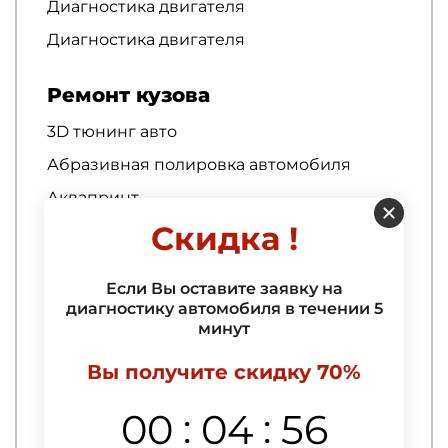
Диагностика двигателя
Диагностика двигателя
Ремонт кузова
3D тюнинг авто
Абразивная полировка автомобиля
Аквапринт
Скидка !
Антигравийная защита автомобиля
Антигравийная защита кузова
автомобиля
Если Вы оставите заявку на
диагностику автомобиля в течении 5
Антигравийная защита порогов
минут
автомобиля
Антигравийная оклейка
Вы получите скидку 70%
Антигравийная оклейка арок
:
:
00
04
55
Антигравийная пленка