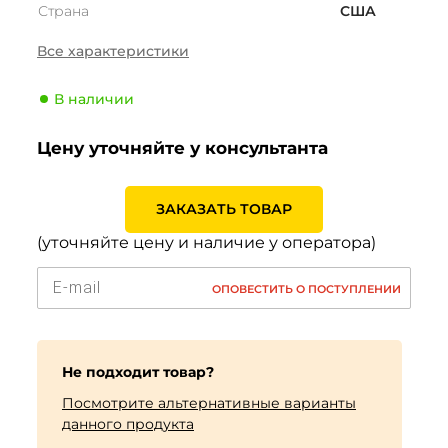
Страна
США
Сезонность
Лето
Все характеристики
Тип транспортного
Внедорожник
средства
В наличии
Производитель
Cooper
Цену уточняйте у консультанта
Индекс скорости
N (140 км/ч)
Индекс нагрузки
121 (1450кг)
ЗАКАЗАТЬ ТОВАР
(уточняйте цену и наличие у оператора)
ОПОВЕСТИТЬ О ПОСТУПЛЕНИИ
Не подходит товар?
Посмотрите альтернативные варианты
данного продукта