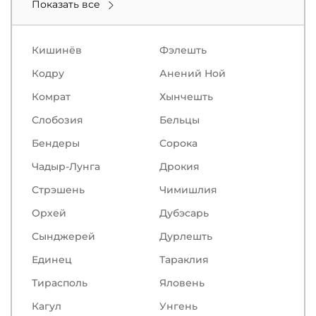
Показать все
Кишинёв
Фэлешть
Кодру
Анений Ной
Комрат
Хынчешть
Слобозия
Бельцы
Бендеры
Сорокa
Чадыр-Лунга
Дрокия
Стрэшень
Чимишлия
Орхей
Дубэсарь
Сынджерей
Дурлешть
Единец
Тараклия
Тирасполь
Яловень
Кагул
Унгень