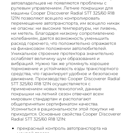
автовладельцев не появляются проблемы с
рулевым управлением. Летние покрышки для
машины Cooper Discoverer Radial STT 325/60 R18
121N позволяют всецело контролировать
перемещение автотранспорта, им всецело никак
не опасны: ни высокие температуры, ни ливень,
ни метель. Благодаря низкому сопротивлению
колебаниям, дается возможность уменьшить
расход горючего, что положительно отражается
на финансовом положении автолюбителей.
Уникальное строение протектора значительно
ослабляет величину шум образования и
вибраций. Нужно так же упомянуть хорошее
торможение и устойчивость езды транспортного
средства, что гарантирует удобное и безопасное
движение. Производство Cooper Discoverer Radial
STT 325/60 R18 121N осуществляется с
применением новых технологий, данные
покрышки на летний сезон отвечают всем
мировым стандартам и располагают
общепринятым сертификатом качества.
Усомниться в рациональности этой покупки не
приходится. Основные свойства Cooper Discoverer
Radial STT 325/60 R18 121N:
прекрасный контроль автотранспорта на