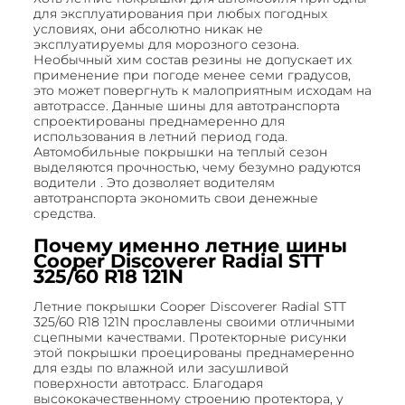
для эксплуатирования при любых погодных
условиях, они абсолютно никак не
эксплуатируемы для морозного сезона.
Необычный хим состав резины не допускает их
применение при погоде менее семи градусов,
это может повергнуть к малоприятным исходам на
автотрассе. Данные шины для автотранспорта
спроектированы преднамеренно для
использования в летний период года.
Автомобильные покрышки на теплый сезон
выделяются прочностью, чему безумно радуются
водители . Это дозволяет водителям
автотранспорта экономить свои денежные
средства.
Почему именно летние шины
Cooper Discoverer Radial STT
325/60 R18 121N
Летние покрышки Cooper Discoverer Radial STT
325/60 R18 121N прославлены своими отличными
сцепными качествами. Протекторные рисунки
этой покрышки проецированы преднамеренно
для езды по влажной или засушливой
поверхности автотрасс. Благодаря
высококачественному строению протектора, у