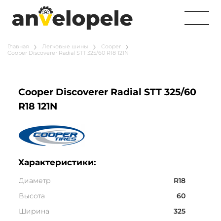
Главная
Легковые шины
Cooper
Cooper Discoverer Radial STT 325/60 R18 121N
Cooper Discoverer Radial STT 325/60
R18 121N
Характеристики:
Диаметр
R18
Высота
60
Ширина
325