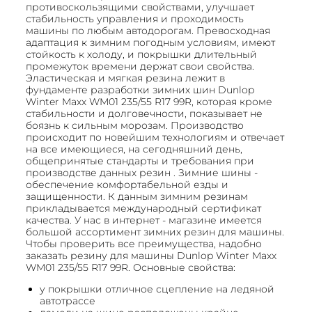
противоскользящими свойствами, улучшает
стабильность управления и проходимость
машины по любым автодорогам. Превосходная
адаптация к зимним погодным условиям, имеют
стойкость к холоду, и покрышки длительный
промежуток времени держат свои свойства.
Эластическая и мягкая резина лежит в
фундаменте разработки зимних шин Dunlop
Winter Maxx WM01 235/55 R17 99R, которая кроме
стабильности и долговечности, показывает не
боязнь к сильным морозам. Производство
происходит по новейшим технологиям и отвечает
на все имеющиеся, на сегодняшний день,
общепринятые стандарты и требования при
производстве данных резин . Зимние шины -
обеспечение комфортабельной езды и
защищенности. К данным зимним резинам
прикладывается международный сертификат
качества. У нас в интернет - магазине имеется
большой ассортимент зимних резин для машины.
Чтобы проверить все преимущества, надобно
заказать резину для машины Dunlop Winter Maxx
WM01 235/55 R17 99R. Основные свойства:
у покрышки отличное сцепление на ледяной
автотрассе