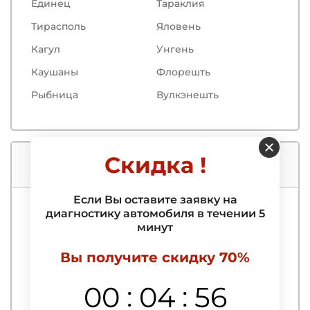
Единец
Тараклия
Тирасполь
Яловень
Кагул
Унгень
Каушаны
Флорешть
Рыбница
Вулкэнешть
Скидка !
Услуги нашего автосервиса
Если Вы оставите заявку на
диагностику автомобиля в течении 5
Компьютерная диагностика
минут
Выездная компьютерная диагностика
Вы получите скидку 70%
автомобиля
Выявление и удаление ошибок
:
:
00
04
55
Диагностика АБС