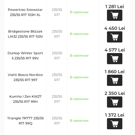
1 281 Lei
Powertrac Snowstar
235/55
В наличии
235/55 R17 103H XL
R17
4 450 Lei
Bridgestone Blizzak
235/55
В наличии
LM32 235/55 R17 103V
R17
4 577 Lei
Dunlop Winter Sport
235/55
В наличии
5 235/55 R17 99V
R17
1 860 Lei
Viatti Bosco Nordico
235/55
В наличии
235/55 R17 99T
R17
2 350 Lei
Kumho I Zen KW27
235/55
В наличии
235/55 R17 99H
R17
1 372 Lei
Triangle TR777 235/55
235/55
В наличии
R17 99Q
R17