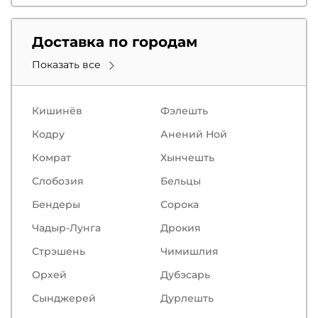
Доставка по городам
Показать все
Кишинёв
Фэлешть
Кодру
Анений Ной
Комрат
Хынчешть
Слобозия
Бельцы
Бендеры
Сорокa
Чадыр-Лунга
Дрокия
Стрэшень
Чимишлия
Орхей
Дубэсарь
Сынджерей
Дурлешть