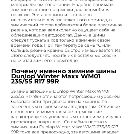
материальном положении. Надобно понимать:
зимние и летние покрышки для автомобиля
несхожи. Эти автошины изготовлены
исключительно для заснеженного периода, в
химический состав добавляется более эластичная
резина, которая великолепно ощущает себя на
обледеневших автодорогах. Данные шины
следует пускать в ход только в зимний сезон
времени года. При температуре семь °С или
больше, резина крайне быстро изнашивается. Из
этого следует, что носить их в остальные сезоны,
не считая зимнего, невыгодно.
Почему именно зимние шины
Dunlop Winter Maxx WM01
235/55 R17 99R
Зимние автошины Dunlop Winter Maxx WM01
235/55 R17 99R отличаются потрясающим уровнем
безопасности при движении на машине по
занесенным и скольским автодорогам. Отличное
сцепление и моментальное торможение
характеризуется уникальным строением рисунка
протектора покрышки . Со стабильностью у
зимних шин Dunlop Winter Maxx WM01 235/55 R17
99R тоже все превосходно, эта автошина владеет