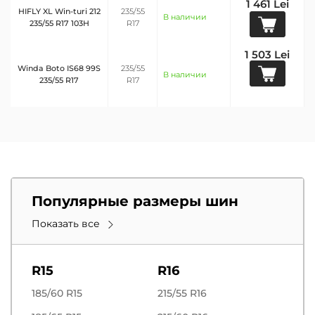
1 461 Lei
HIFLY XL Win-turi 212
235/55
В наличии
235/55 R17 103H
R17
1 503 Lei
Winda Boto IS68 99S
235/55
В наличии
235/55 R17
R17
Популярные размеры шин
Показать все
R15
R16
185/60 R15
215/55 R16