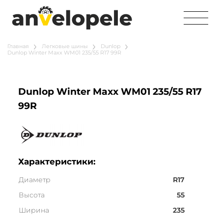
Главная
Легковые шины
Dunlop
Dunlop Winter Maxx WM01 235/55 R17 99R
Dunlop Winter Maxx WM01 235/55 R17
99R
Характеристики:
Диаметр
R17
Высота
55
Ширина
235