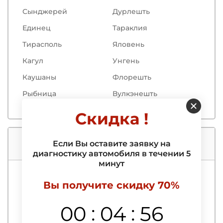
Сынджерей
Дурлешть
Единец
Тараклия
Тирасполь
Яловень
Кагул
Унгень
Каушаны
Флорешть
Рыбница
Вулкэнешть
Скидка !
Услуги нашего автосервиса
Если Вы оставите заявку на
диагностику автомобиля в течении 5
минут
Компьютерная диагностика
Вы получите скидку 70%
Выездная компьютерная диагностика
:
:
00
04
55
автомобиля