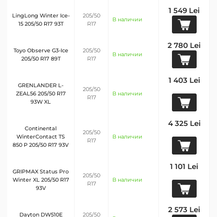
1 549 Lei
LingLong Winter Ice-
205/50
В наличии
15 205/50 R17 93T
R17
2 780 Lei
Toyo Observe G3-Ice
205/50
В наличии
205/50 R17 89T
R17
1 403 Lei
GRENLANDER L-
205/50
ZEAL56 205/50 R17
В наличии
R17
93W XL
4 325 Lei
Continental
205/50
WinterContact TS
В наличии
R17
850 P 205/50 R17 93V
1 101 Lei
GRIPMAX Status Pro
205/50
Winter XL 205/50 R17
В наличии
R17
93V
2 573 Lei
Dayton DW510E
205/50