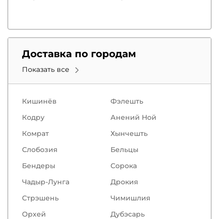
Доставка по городам
Показать все
Кишинёв
Фэлешть
Кодру
Анений Ной
Комрат
Хынчешть
Слобозия
Бельцы
Бендеры
Сорокa
Чадыр-Лунга
Дрокия
Стрэшень
Чимишлия
Орхей
Дубэсарь