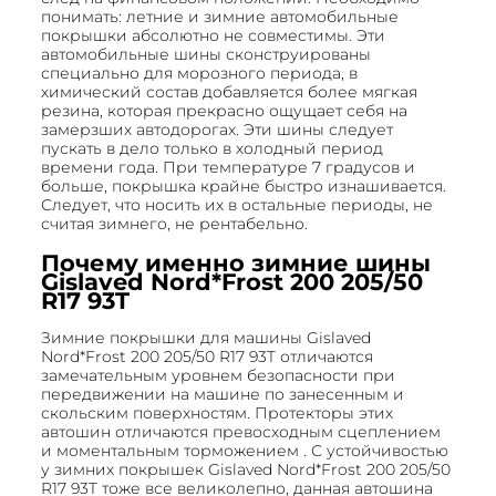
понимать: летние и зимние автомобильные
покрышки абсолютно не совместимы. Эти
автомобильные шины сконструированы
специально для морозного периода, в
химический состав добавляется более мягкая
резина, которая прекрасно ощущает себя на
замерзших автодорогах. Эти шины следует
пускать в дело только в холодный период
времени года. При температуре 7 градусов и
больше, покрышка крайне быстро изнашивается.
Следует, что носить их в остальные периоды, не
считая зимнего, не рентабельно.
Почему именно зимние шины
Gislaved Nord*Frost 200 205/50
R17 93T
Зимние покрышки для машины Gislaved
Nord*Frost 200 205/50 R17 93T отличаются
замечательным уровнем безопасности при
передвижении на машине по занесенным и
скольским поверхностям. Протекторы этих
автошин отличаются превосходным сцеплением
и моментальным торможением . С устойчивостью
у зимних покрышек Gislaved Nord*Frost 200 205/50
R17 93T тоже все великолепно, данная автошина