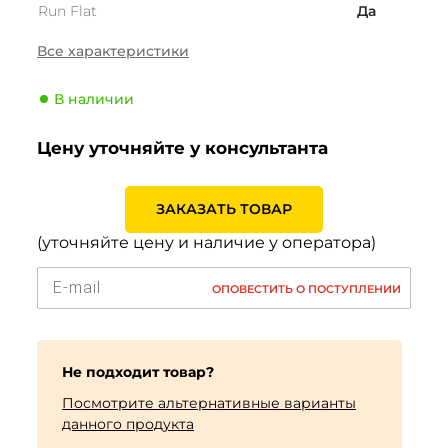
Run Flat
Да
Страна
Швеция
Все характеристики
Сезонность
Зима
В наличии
Тип транспортного
Легковой
средства
Цену уточняйте у консультанта
Производитель
Gislaved
Индекс скорости
T (190 км/ч)
ЗАКАЗАТЬ ТОВАР
Индекс нагрузки
93 (650кг)
(уточняйте цену и наличие у оператора)
ОПОВЕСТИТЬ О ПОСТУПЛЕНИИ
Не подходит товар?
Посмотрите альтернативные варианты
данного продукта