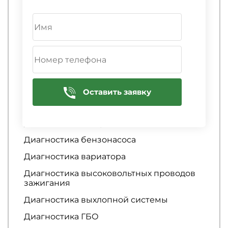
Выявление и удаление ошибок
Диагностика АБС
Диагностика автосигнализации
Диагностика аккумулятора
Диагностика АКПП
Диагностика амортизаторов
Оставить заявку
Диагностика аудиосистемы
Диагностика батареи
Диагностика бензонасоса
Диагностика вариатора
Диагностика высоковольтных проводов
зажигания
Диагностика выхлопной системы
Диагностика ГБО