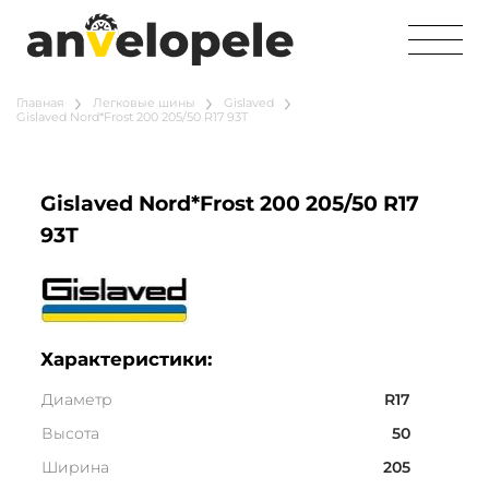
Главная
Легковые шины
Gislaved
Gislaved Nord*Frost 200 205/50 R17 93T
Gislaved Nord*Frost 200 205/50 R17
93T
Характеристики:
Диаметр
R17
Высота
50
Ширина
205