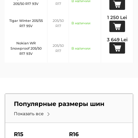
В наличии
205/50 R17 93V
R17
1 250 Lei
Tigar Winter 205/55
205/50
В наличии
R17 95V
R17
3 649 Lei
Nokian WR
205/50
Snowproof 205/50
В наличии
R17
R17 93V
Популярные размеры шин
Показать все
R15
R16