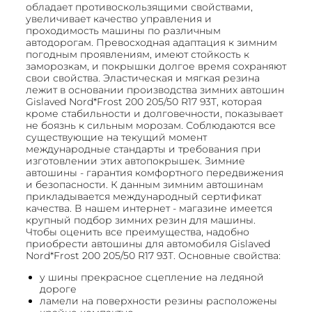
обладает противоскользящими свойствами,
увеличивает качество управления и
проходимость машины по различным
автодорогам. Превосходная адаптация к зимним
погодным проявлениям, имеют стойкость к
заморозкам, и покрышки долгое время сохраняют
свои свойства. Эластическая и мягкая резина
лежит в основании производства зимних автошин
Gislaved Nord*Frost 200 205/50 R17 93T, которая
кроме стабильности и долговечности, показывает
не боязнь к сильным морозам. Соблюдаются все
существующие на текущий момент
международные стандарты и требования при
изготовлении этих автопокрышек. Зимние
автошины - гарантия комфортного передвижения
и безопасности. К данным зимним автошинам
прикладывается международный сертификат
качества. В нашем интернет - магазине имеется
крупный подбор зимних резин для машины.
Чтобы оценить все преимущества, надобно
приобрести автошины для автомобиля Gislaved
Nord*Frost 200 205/50 R17 93T. Основные свойства:
у шины прекрасное сцепление на ледяной
дороге
ламели на поверхности резины расположены