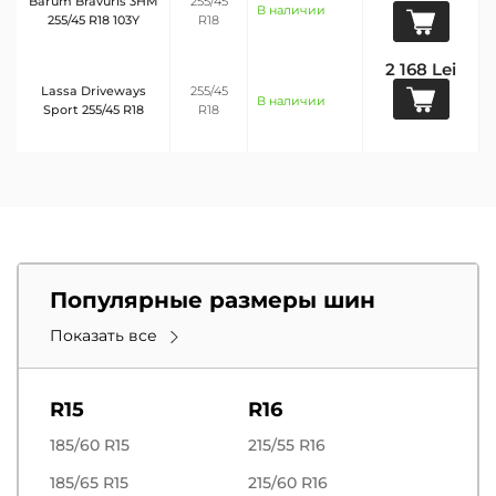
Barum Bravuris 3HM
255/45
В наличии
255/45 R18 103Y
R18
2 168 Lei
Lassa Driveways
255/45
В наличии
Sport 255/45 R18
R18
Популярные размеры шин
Показать все
R15
R16
185/60 R15
215/55 R16
185/65 R15
215/60 R16