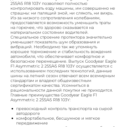
255/45 R18 103Y позволяют полностью
контролировать езду машины, им совершенно не
страшны: ни палящий зной, ни слякоть, ни вихрь.
Из-за низкого сопротивления колебаниям,
предоставляется возможность уменьшить траты
на горючее, что здорово сказывается на
материальном состоянии водителей.
Специальное строение протектора значительно
уменьшает показатель шум образования и
вибраций. Необходимо так же упомянуть
хорошее торможение и стабильность вождения
автомобиля, что обеспечивает комфортное и
безопасное перемещение. Выпуск Goodyear Eagle
F1 Asymmetric 2 255/45 R18 103Y осуществляется с
использованием последних технологий, данные
шины на летний сезон отвечают всем всемирным
стандартам и владеют общеизвестным
сертификатом качества. Усомниться в
рациональности данной покупки не приходится.
Главные преимущества Goodyear Eagle F1
Asymmetric 2 255/45 R18 103Y:
превосходный контроль транспорта на сырой
автодороге
комфортабельное, бесшумное и мягкое
передвижение