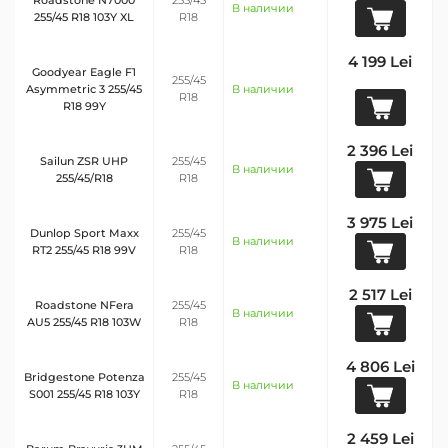
В наличии
255/45 R18 103Y XL
R18
4 199 Lei
Goodyear Eagle F1
255/45
Asymmetric 3 255/45
В наличии
R18
R18 99Y
2 396 Lei
Sailun ZSR UHP
255/45
В наличии
255/45/R18
R18
3 975 Lei
Dunlop Sport Maxx
255/45
В наличии
RT2 255/45 R18 99V
R18
2 517 Lei
Roadstone NFera
255/45
В наличии
AU5 255/45 R18 103W
R18
4 806 Lei
Bridgestone Potenza
255/45
В наличии
S001 255/45 R18 103Y
R18
2 459 Lei