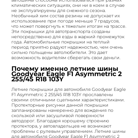
автошины способны использоваться при разных
климатических ситуациях, они ни в коем в случае
не эксплуатируемы для снежного сезона.
Необычный хим состав резины не допускает их
использование при погоде меньше 7 градусов,
что может повергнуть к тяжелым итогам на трассе.
Эти покрышки для автотранспорта созданы
непосредственно для езды в жаркий промежуток
года. Автомобильные покрышки на теплый
период приятно радуют надежностью, чем очень
сильно польщены автолюбители. Это дает
возможность водителям сберегать свои деньги.
Почему именно летние шины
Goodyear Eagle F1 Asymmetric 2
255/45 R18 103Y
Летние покрышки для автомобиля Goodyear Eagle
F1 Asymmetric 2 255/45 R18 103Y прославлены
своими отличными сцепными характеристиками.
Протекторные рисунки данной покрышки
запланированы намеренно для вождения по
скользкой или засушливой поверхности
автодорог. Благодаря хорошему строению
протектора, у автовладельцев не возникают
проблемы с рулевым управлением. Летние шины
для автомобиля Goodyear Eagle F1 Asymmetric 2