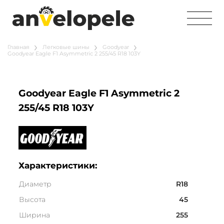
Главная
Легковые шины
Goodyear
Goodyear Eagle F1 Asymmetric 2 255/45 R18 103Y
Goodyear Eagle F1 Asymmetric 2
255/45 R18 103Y
Характеристики:
Диаметр
R18
Высота
45
Ширина
255