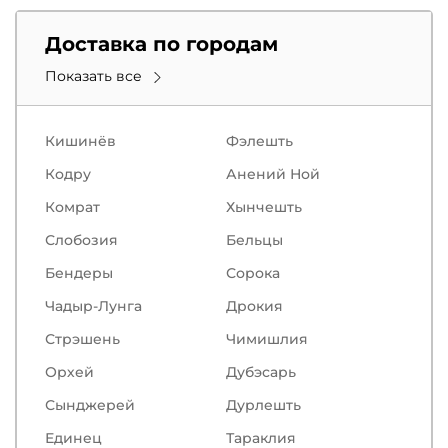
Доставка по городам
Показать все
Кишинёв
Фэлешть
Кодру
Анений Ной
Комрат
Хынчешть
Слобозия
Бельцы
Бендеры
Сорокa
Чадыр-Лунга
Дрокия
Стрэшень
Чимишлия
Орхей
Дубэсарь
Сынджерей
Дурлешть
Единец
Тараклия