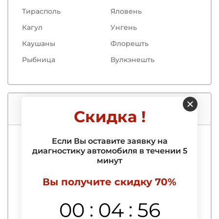
Тирасполь
Яловень
Кагул
Унгень
Каушаны
Флорешть
Рыбница
Вулкэнешть
Услуги нашего автосервиса
Скидка !
Если Вы оставите заявку на
Компьютерная диагностика
диагностику автомобиля в течении 5
минут
Выездная компьютерная диагностика
автомобиля
Вы получите скидку 70%
Выявление и удаление ошибок
:
:
00
04
55
Диагностика АБС