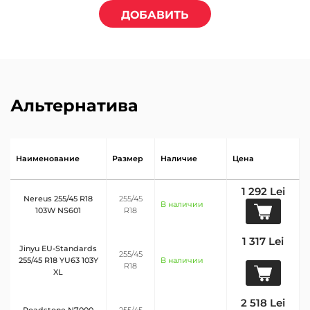
ДОБАВИТЬ
Альтернатива
Наименование
Размер
Наличие
Цена
1 292 Lei
Nereus 255/45 R18
255/45
В наличии
103W NS601
R18
1 317 Lei
Jinyu EU-Standards
255/45
255/45 R18 YU63 103Y
В наличии
R18
XL
2 518 Lei
Roadstone N7000
255/45