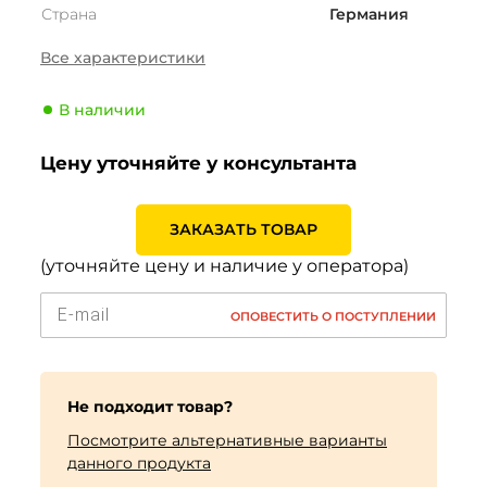
Страна
Германия
Сезонность
Лето
Все характеристики
Тип транспортного
Легковой
средства
В наличии
Производитель
Goodyear
Цену уточняйте у консультанта
Индекс скорости
Y (300 км/ч)
Индекс нагрузки
103 (875кг)
ЗАКАЗАТЬ ТОВАР
(уточняйте цену и наличие у оператора)
ОПОВЕСТИТЬ О ПОСТУПЛЕНИИ
Не подходит товар?
Посмотрите альтернативные варианты
данного продукта