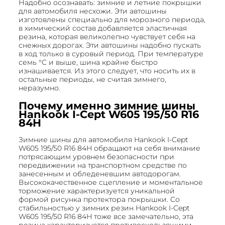
Надобно осознавать: зимние и летние покрышки
для автомобиля несхожи. Эти автошины
изготовлены специально для морозного периода,
в химический состав добавляется эластичная
резина, которая великолепно чувствует себя на
снежных дорогах. Эти автошины надобно пускать
в ход только в суровый период. При температуре
семь °С и выше, шина крайне быстро
изнашивается. Из этого следует, что носить их в
остальные периоды, не считая зимнего,
неразумно.
Почему именно зимние шины
Hankook I-Cept W605 195/50 R16
84H
Зимние шины для автомобиля Hankook I-Cept
W605 195/50 R16 84H обращают на себя внимание
потрясающим уровнем безопасности при
передвижении на транспортном средстве по
занесенным и обледеневшим автодорогам.
Высококачественное сцепление и моментальное
торможение характеризуется уникальной
формой рисунка протектора покрышки. Со
стабильностью у зимних резин Hankook I-Cept
W605 195/50 R16 84H тоже все замечательно, эта
резина характеризуется противоскользящими