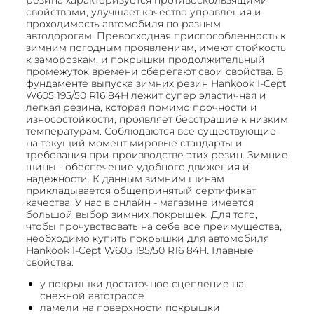
свойствами, улучшает качество управления и
проходимость автомобиля по разным
автодорогам. Превосходная приспособленность к
зимним погодным проявлениям, имеют стойкость
к заморозкам, и покрышки продолжительный
промежуток времени сберегают свои свойства. В
фундаменте выпуска зимних резин Hankook I-Cept
W605 195/50 R16 84H лежит супер эластичная и
легкая резина, которая помимо прочности и
износостойкости, проявляет бесстрашие к низким
температурам. Соблюдаются все существующие
на текущий момент мировые стандарты и
требования при производстве этих резин. Зимние
шины - обеспечение удобного движения и
надежности. К данным зимним шинам
прикладывается общепринятый сертификат
качества. У нас в онлайн - магазине имеется
большой выбор зимних покрышек. Для того,
чтобы прочувствовать на себе все преимущества,
необходимо купить покрышки для автомобиля
Hankook I-Cept W605 195/50 R16 84H. Главные
свойства:
у покрышки достаточное сцепление на
снежной автотрассе
ламели на поверхности покрышки