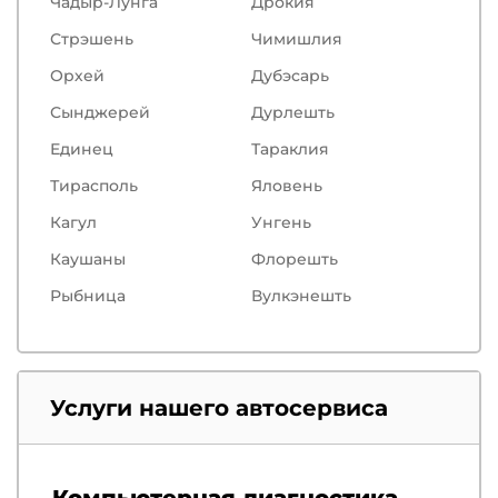
Чадыр-Лунга
Дрокия
Стрэшень
Чимишлия
Орхей
Дубэсарь
Сынджерей
Дурлешть
Единец
Тараклия
Тирасполь
Яловень
Кагул
Унгень
Каушаны
Флорешть
Рыбница
Вулкэнешть
Услуги нашего автосервиса
Компьютерная диагностика