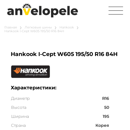
Главная
Легковые шины
Hankook
Hankook I-Cept W605 195/50 R16 84H
Hankook I-Cept W605 195/50 R16 84H
Характеристики:
Диаметр
R16
Высота
50
Ширина
195
Страна
Корея