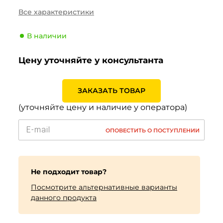
Сезонность
Зима
Все характеристики
Тип транспортного
Легковой
средства
В наличии
Производитель
Hankook
Цену уточняйте у консультанта
Индекс скорости
H (210 км/ч)
Индекс нагрузки
84 (500кг)
ЗАКАЗАТЬ ТОВАР
(уточняйте цену и наличие у оператора)
ОПОВЕСТИТЬ О ПОСТУПЛЕНИИ
Не подходит товар?
Посмотрите альтернативные варианты
данного продукта