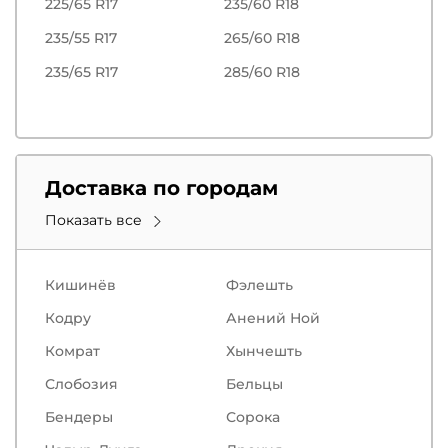
225/65 R17
235/60 R18
235/55 R17
265/60 R18
235/65 R17
285/60 R18
Доставка по городам
Показать все
Кишинёв
Фэлешть
Кодру
Анений Ной
Комрат
Хынчешть
Слобозия
Бельцы
Бендеры
Сорокa