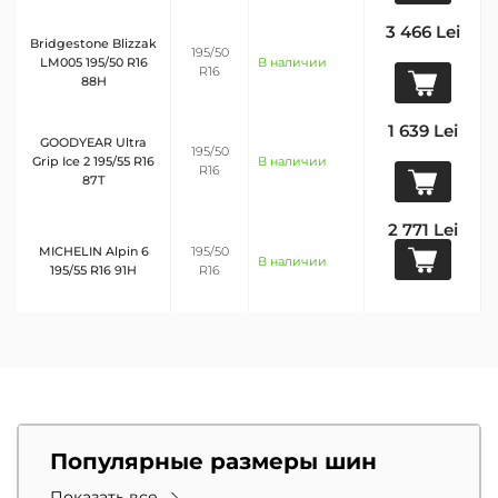
3 466 Lei
Bridgestone Blizzak
195/50
LM005 195/50 R16
В наличии
R16
88H
1 639 Lei
GOODYEAR Ultra
195/50
Grip Ice 2 195/55 R16
В наличии
R16
87T
2 771 Lei
MICHELIN Alpin 6
195/50
В наличии
195/55 R16 91H
R16
Популярные размеры шин
Показать все