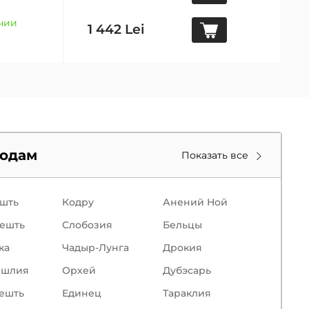
ичии
1 442 Lei
родам
Показать все
шть
Кодру
Анений Ной
ешть
Слобозия
Бельцы
кa
Чадыр-Лунга
Дрокия
ишлия
Орхей
Дубэсарь
ешть
Единец
Тараклия