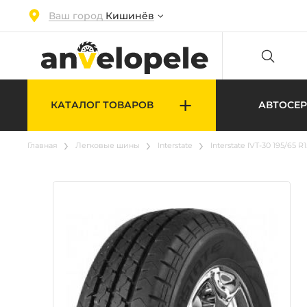
Ваш город
Кишинёв
+
КАТАЛОГ ТОВАРОВ
АВТОСЕ
Главная
Легковые шины
Interstate
Interstate IVT-30 195/65 R1