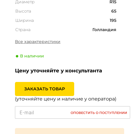
Диаметр
R15
Высота
65
Ширина
195
Страна
Голландия
Сезонность
Лето
Все характеристики
Тип транспортного
Легкогрузовой/
средства
Микроавтобус
В наличии
Производитель
Interstate
Цену уточняйте у консультанта
Индекс скорости
T (190 км/ч)
Индекс нагрузки
91 (615кг)
ЗАКАЗАТЬ ТОВАР
(уточняйте цену и наличие у оператора)
ОПОВЕСТИТЬ О ПОСТУПЛЕНИИ