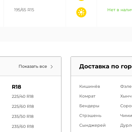
195/65 R15
Нет в нал
Доставка по го
Показать все
R18
Кишинёв
Фэле
Комрат
Хынч
225/40 R18
Бендеры
Соро
225/60 R18
Стрэшень
Чим
235/50 R18
Сынджерей
Дурл
235/60 R18