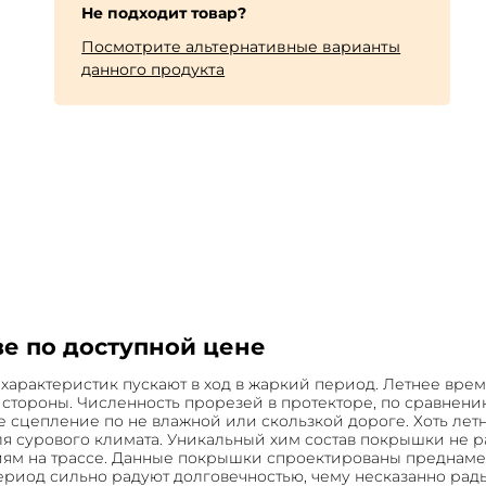
Не подходит товар?
Посмотрите альтернативные варианты
данного продукта
е по доступной цене
характеристик пускают в ход в жаркий период. Летнее вре
 стороны. Численность прорезей в протекторе, по сравнен
е сцепление по не влажной или скользкой дороге. Хоть ле
для сурового климата. Уникальный хим состав покрышки не
циям на трассе. Данные покрышки спроектированы преднам
риод сильно радуют долговечностью, чему несказанно рады 