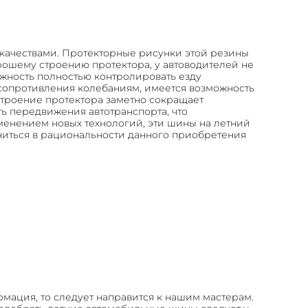
и качествами. Протекторные рисунки этой резины
ошему строению протектора, у автоводителей не
можность полностью контролировать езду
о сопротивления колебаниям, имеется возможность
строение протектора заметно сокращает
ь передвижения автотранспорта, что
рименением новых технологий, эти шины на летний
ниться в рациональности данного приобретения
мация, то следует направится к нашим мастерам.