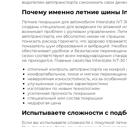
водителям автотранспорта сэкономить свои дене
Почему именно летние шины Inter
Летние покрышки для автомобиля Interstate IVT-
созданы специально для вождения по влажной ил
возникает проблем с рулевым управлением. Летние
автотранспорта, им абсолютно никак не страшны:
понизить расход горючего, что здорово отражае
показатель шум образования и вибраций. Необхо
обеспечивает удобное и безопасное перемещение. 
сезон соответствуют всем международным станда
не приходится. Главные свойства Interstate IVT-30 19
отличный контроль автотранспорта на мокрой 
комфортабельное, тихое и мягкое перемещен
невероятная износостойкость, из-за особенно
улучшенные сцепные характеристики
изготовлен по новым технологиям
усиленная прочность покрышки
специальный хим состав покрышки
недорогая цена
Испытываете сложности с подб
Если вы испытываете сложности с покупкой летн