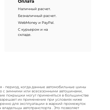
Оплата
Наличный расчет.
Безналичный расчет.
WebMoney и PayPal.
С курьером и на
складе.
мя - период, когда данные автомобильные шины
ию с зимними или всесезонными автошинами,
тние покрышки могут применяться в большинстве
 разрешает их применение при условиях ниже
еренно для эксплуатации в жаркий промежуток
владельцы автотранспорта . Это позволяет