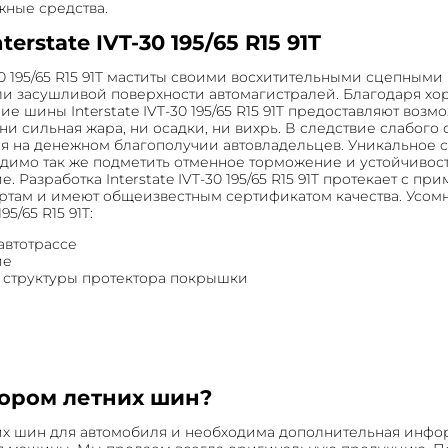
жные средства.
state IVT-30 195/65 R15 91T
30 195/65 R15 91T маститы своими восхитительными сцепным
и засушливой поверхности автомагистралей. Благодаря хор
 шины Interstate IVT-30 195/65 R15 91T предоставляют воз
 ни сильная жара, ни осадки, ни вихрь. В следствие слабог
тся на денежном благополучии автовладельцев. Уникальное 
димо так же подметить отменное торможение и устойчивост
Разработка Interstate IVT-30 195/65 R15 91T протекает с п
ртам и имеют общеизвестным сертификатом качества. Усом
5/65 R15 91T:
автотрассе
ие
й структуры протектора покрышки
ором летних шин?
их шин для автомобиля и необходима дополнительная инфор