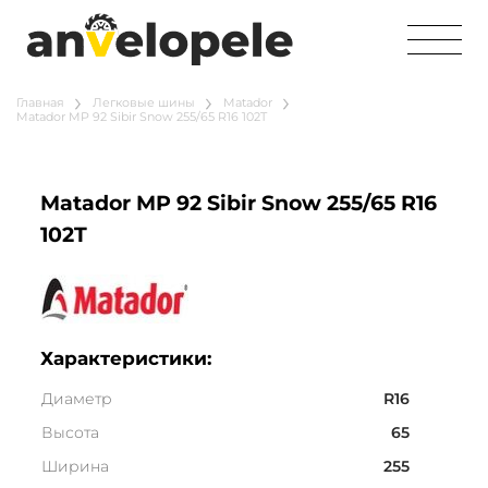
Главная
Легковые шины
Matador
Matador MP 92 Sibir Snow 255/65 R16 102T
Matador MP 92 Sibir Snow 255/65 R16
102T
Характеристики:
Диаметр
R16
Высота
65
Ширина
255