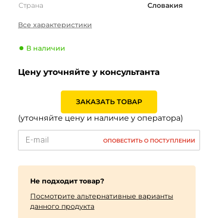
Страна
Словакия
Сезонность
Зима
Все характеристики
Тип транспортного
Внедорожник
средства
В наличии
Производитель
Matador
Цену уточняйте у консультанта
Индекс скорости
T (190 км/ч)
Индекс нагрузки
102 (850кг)
ЗАКАЗАТЬ ТОВАР
(уточняйте цену и наличие у оператора)
ОПОВЕСТИТЬ О ПОСТУПЛЕНИИ
Не подходит товар?
Посмотрите альтернативные варианты
данного продукта