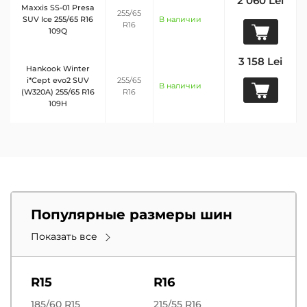
2 060 Lei
Maxxis SS-01 Presa
255/65
SUV Ice 255/65 R16
В наличии
R16
109Q
3 158 Lei
Hankook Winter
i*Cept evo2 SUV
255/65
В наличии
(W320A) 255/65 R16
R16
109H
Популярные размеры шин
Показать все
R15
R16
185/60 R15
215/55 R16