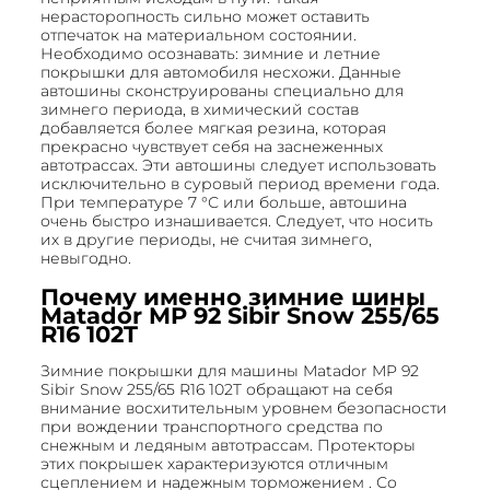
нерасторопность сильно может оставить
отпечаток на материальном состоянии.
Необходимо осознавать: зимние и летние
покрышки для автомобиля несхожи. Данные
автошины сконструированы специально для
зимнего периода, в химический состав
добавляется более мягкая резина, которая
прекрасно чувствует себя на заснеженных
автотрассах. Эти автошины следует использовать
исключительно в суровый период времени года.
При температуре 7 °С или больше, автошина
очень быстро изнашивается. Следует, что носить
их в другие периоды, не считая зимнего,
невыгодно.
Почему именно зимние шины
Matador MP 92 Sibir Snow 255/65
R16 102T
Зимние покрышки для машины Matador MP 92
Sibir Snow 255/65 R16 102T обращают на себя
внимание восхитительным уровнем безопасности
при вождении транспортного средства по
снежным и ледяным автотрассам. Протекторы
этих покрышек характеризуются отличным
сцеплением и надежным торможением . Со