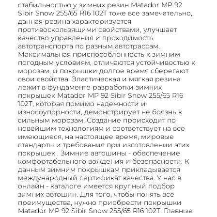
стабильностью у зимних резин Matador MP 92
Sibir Snow 255/65 R16 102T тоже все замечательно,
данная резина характеризуется
противоскользящими свойствами, улучшает
качество управления и проходимость
автотранспорта по разным автотрассам.
Максимальная приспособленность к зимним
погодным условиям, отличаются устойчивостью к
морозам, и покрышки долгое время сберегают
свои свойства. Эластическая и мягкая резина
лежит в фундаменте разработки зимних
покрышек Matador MP 92 Sibir Snow 255/65 R16
102T, которая помимо надежности и
износоупорности, демонстрирует не боязнь к
сильным морозам. Создание происходит по
новейшим технологиям и соответствует на все
имеющиеся, на настоящее время, мировые
стандарты и требования при изготовлении этих
покрышек . Зимние автошины - обеспечение
комфортабельного вождения и безопасности. К
данным зимним покрышкам прикладывается
международный сертификат качества. У нас в
онлайн - каталоге имеется крупный подбор
зимних автошин. Для того, чтобы понять все
преимущества, нужно приобрести покрышки
Matador MP 92 Sibir Snow 255/65 R16 102T. Главные