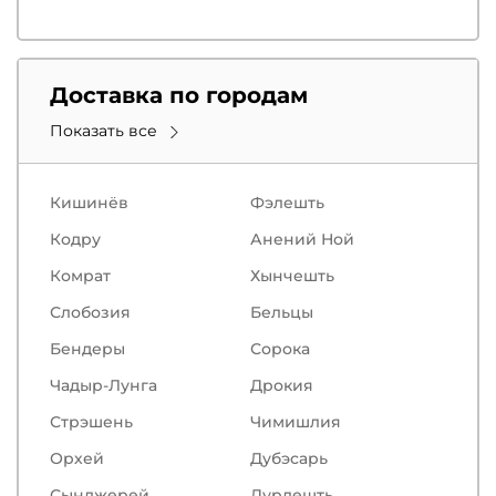
Доставка по городам
Показать все
Кишинёв
Фэлешть
Кодру
Анений Ной
Комрат
Хынчешть
Слобозия
Бельцы
Бендеры
Сорокa
Чадыр-Лунга
Дрокия
Стрэшень
Чимишлия
Орхей
Дубэсарь
Сынджерей
Дурлешть