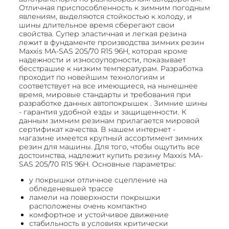
Отличная приспособленность к зимним погодным
явлениям, выделяются стойкостью к холоду, и
шины длительное время сберегают свои
свойства. Супер эластичная и легкая резина
лежит в фундаменте производства зимних резин
Maxxis MA-SAS 205/70 R15 96H, которая кроме
надежности и износоупорности, показывает
бесстрашие к низким температурам. Разработка
проходит по новейшим технологиям и
соответствует на все имеющиеся, на нынешнее
время, мировые стандарты и требования при
разработке данных автопокрышек . Зимние шины
- гарантия удобной езды и защищенности. К
данным зимним резинам прилагается мировой
сертификат качества. В нашем интернет -
магазине имеется крупный ассортимент зимних
резин для машины. Для того, чтобы ощутить все
достоинства, надлежит купить резину Maxxis MA-
SAS 205/70 R15 96H. Основные параметры:
у покрышки отличное сцепление на
обледеневшей трассе
ламели на поверхности покрышки
расположены очень компактно
комфортное и устойчивое движение
стабильность в условиях критически