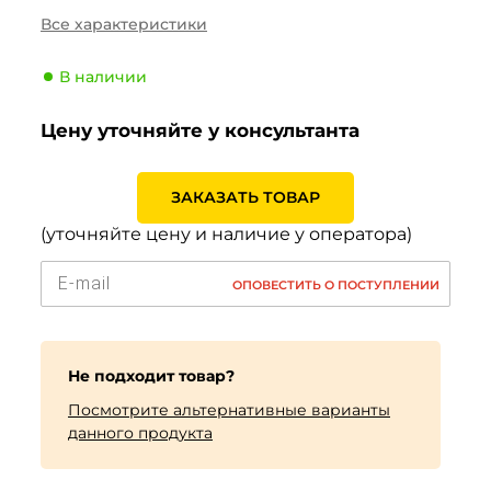
Сезонность
Зима
Все характеристики
Тип транспортного
Внедорожник
средства
В наличии
Производитель
Maxxis
Цену уточняйте у консультанта
Индекс скорости
H (210 км/ч)
Индекс нагрузки
96 (710кг)
ЗАКАЗАТЬ ТОВАР
(уточняйте цену и наличие у оператора)
ОПОВЕСТИТЬ О ПОСТУПЛЕНИИ
Не подходит товар?
Посмотрите альтернативные варианты
данного продукта