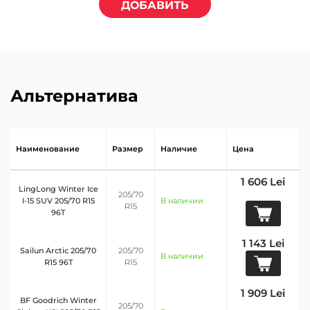
ДОБАВИТЬ
Альтернатива
Наименование
Размер
Наличие
Цена
1 606 Lei
LingLong Winter Ice
205/70
I-15 SUV 205/70 R15
В наличии
R15
96T
1 143 Lei
Sailun Arctic 205/70
205/70
В наличии
R15 96T
R15
1 909 Lei
BF Goodrich Winter
205/70