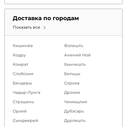
Доставка по городам
Показать все
Кишинёв
Фэлешть
Кодру
Анений Ной
Комрат
Хынчешть
Слобозия
Бельцы
Бендеры
Сорокa
Чадыр-Лунга
Дрокия
Стрэшень
Чимишлия
Орхей
Дубэсарь
Сынджерей
Дурлешть