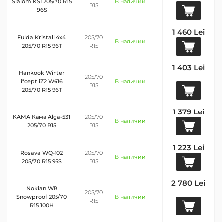
Slalom KSI 205/70 R15
В наличии
R15
96S
1 460 Lei
Fulda Kristall 4x4
205/70
В наличии
205/70 R15 96T
R15
1 403 Lei
Hankook Winter
205/70
i*cept iZ2 W616
В наличии
R15
205/70 R15 96T
1 379 Lei
KAMA Кама Alga-531
205/70
В наличии
205/70 R15
R15
1 223 Lei
Rosava WQ-102
205/70
В наличии
205/70 R15 95S
R15
2 780 Lei
Nokian WR
205/70
Snowproof 205/70
В наличии
R15
R15 100H