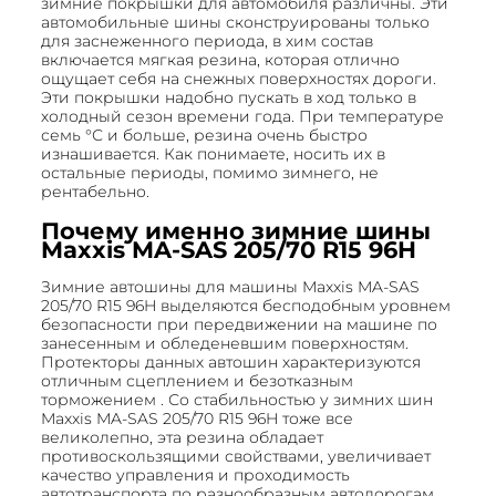
зимние покрышки для автомобиля различны. Эти
автомобильные шины сконструированы только
для заснеженного периода, в хим состав
включается мягкая резина, которая отлично
ощущает себя на снежных поверхностях дороги.
Эти покрышки надобно пускать в ход только в
холодный сезон времени года. При температуре
семь °С и больше, резина очень быстро
изнашивается. Как понимаете, носить их в
остальные периоды, помимо зимнего, не
рентабельно.
Почему именно зимние шины
Maxxis MA-SAS 205/70 R15 96H
Зимние автошины для машины Maxxis MA-SAS
205/70 R15 96H выделяются бесподобным уровнем
безопасности при передвижении на машине по
занесенным и обледеневшим поверхностям.
Протекторы данных автошин характеризуются
отличным сцеплением и безотказным
торможением . Со стабильностью у зимних шин
Maxxis MA-SAS 205/70 R15 96H тоже все
великолепно, эта резина обладает
противоскользящими свойствами, увеличивает
качество управления и проходимость
автотранспорта по разнообразным автодорогам.