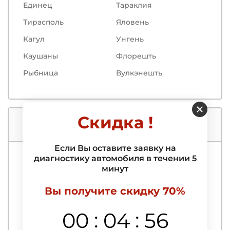
Единец
Тараклия
Тирасполь
Яловень
Кагул
Унгень
Каушаны
Флорешть
Рыбница
Вулкэнешть
Скидка !
Услуги нашего автосервиса
Если Вы оставите заявку на
диагностику автомобиля в течении 5
Компьютерная диагностика
минут
Выездная компьютерная диагностика
Вы получите скидку 70%
автомобиля
Выявление и удаление ошибок
:
:
00
04
55
Диагностика АБС