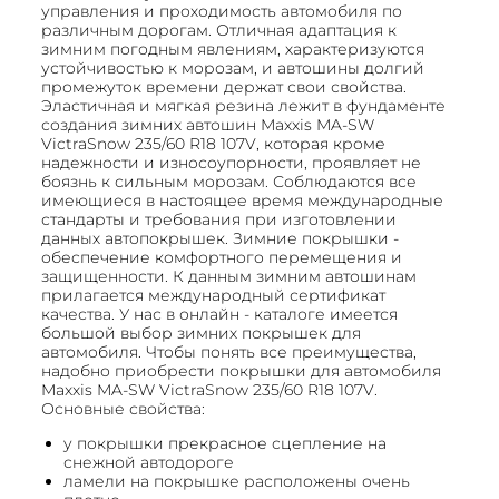
управления и проходимость автомобиля по
различным дорогам. Отличная адаптация к
зимним погодным явлениям, характеризуются
устойчивостью к морозам, и автошины долгий
промежуток времени держат свои свойства.
Эластичная и мягкая резина лежит в фундаменте
создания зимних автошин Maxxis MA-SW
VictraSnow 235/60 R18 107V, которая кроме
надежности и износоупорности, проявляет не
боязнь к сильным морозам. Соблюдаются все
имеющиеся в настоящее время международные
стандарты и требования при изготовлении
данных автопокрышек. Зимние покрышки -
обеспечение комфортного перемещения и
защищенности. К данным зимним автошинам
прилагается международный сертификат
качества. У нас в онлайн - каталоге имеется
большой выбор зимних покрышек для
автомобиля. Чтобы понять все преимущества,
надобно приобрести покрышки для автомобиля
Maxxis MA-SW VictraSnow 235/60 R18 107V.
Основные свойства:
у покрышки прекрасное сцепление на
снежной автодороге
ламели на покрышке расположены очень