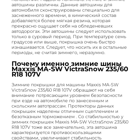
автошины различны. Данные автошины для
автомобиля сконструированы специально для
заснеженного времени, в химический состав
добавляется более мягкая резина, которая
прекрасно ощущает себя на обледеневших
автодорогах. Эти автошины следует использовать
только в суровый период. При температуре семь
градусов или выше, покрышка очень быстро
изнашивается. Следует, что носить их в остальные
периоды, не считая зимнего, неразумно.
Почему именно зимние шины
Maxxis MA-SW VictraSnow 235/60
R18 107V
Зимние покрышки для машины Maxxis MA-SW
VictraSnow 235/60 R18 107V обращают на себя
внимание потрясающим уровнем безопасности
при езде на автомобиле по занесенным и
скольским автотрассам. Протекторы данных
покрышек наделены отличным сцеплением и
безотказным торможением . Со стабильностью у
зимних покрышек Maxxis MA-SW VictraSnow 235/60
R18 107V тоже все замечательно, эта автошина
характеризуется противоскользящими
свойствами, увеличивает стабильность