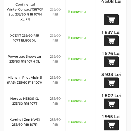
4 508 Lei
Continental
WinterContactTS870P
235/60
В наличии
Suv 235/60 R 18 107H
R18
XL FR
1 837 Lei
XCENT 235/60 R18
235/60
В наличии
107T EL806 XL
R18
1 576 Lei
Powertrac Snowstar
235/60
В наличии
235/60 R18 107H XL
R18
3 933 Lei
Michelin Pilot Alpin 5
235/60
В наличии
(PA5) 235/60 R18 107H
R18
1 807 Lei
Nereus NS806 XL
235/60
В наличии
235/60 R18 107T
R18
1 955 Lei
Kumho I Zen KW31
235/60
В наличии
235/60 R18 107R
R18