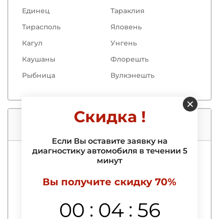
Единец
Тараклия
Тирасполь
Яловень
Кагул
Унгень
Каушаны
Флорешть
Рыбница
Вулкэнешть
Скидка !
Услуги нашего автосервиса
Если Вы оставите заявку на
диагностику автомобиля в течении 5
минут
Компьютерная диагностика
Вы получите скидку 70%
Выездная компьютерная диагностика
автомобиля
:
:
00
04
55
Выявление и удаление ошибок