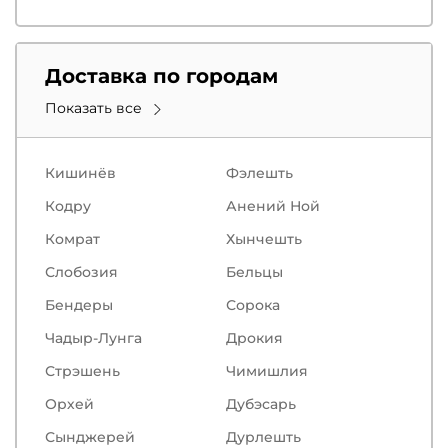
Доставка по городам
Показать все
Кишинёв
Фэлешть
Кодру
Анений Ной
Комрат
Хынчешть
Слобозия
Бельцы
Бендеры
Сорокa
Чадыр-Лунга
Дрокия
Стрэшень
Чимишлия
Орхей
Дубэсарь
Сынджерей
Дурлешть