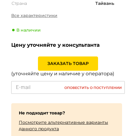
Страна
Тайвань
Сезонность
Зима
Все характеристики
Тип транспортного
Внедорожник
средства
В наличии
Производитель
Maxxis
Цену уточняйте у консультанта
Индекс скорости
V (240 км/ч)
Индекс нагрузки
107 (975кг)
ЗАКАЗАТЬ ТОВАР
(уточняйте цену и наличие у оператора)
ОПОВЕСТИТЬ О ПОСТУПЛЕНИИ
Не подходит товар?
Посмотрите альтернативные варианты
данного продукта