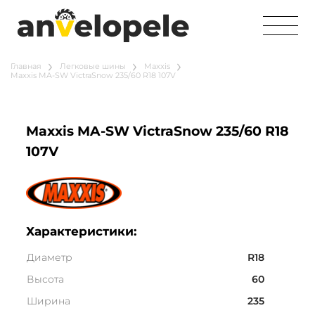
Главная
Легковые шины
Maxxis
Maxxis MA-SW VictraSnow 235/60 R18 107V
Maxxis MA-SW VictraSnow 235/60 R18
107V
Характеристики:
Диаметр
R18
Высота
60
Ширина
235