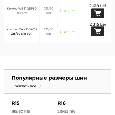
2 618 Lei
Kumho WS 31 235/60
235/60
В наличии
R18 107T
R18
2 315 Lei
Kumho I Zen RV KC15
235/60
В наличии
235/60 R18 60R
R18
Популярные размеры шин
Показать все
R15
R16
185/60 R15
215/55 R16