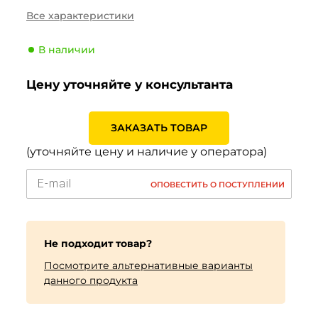
Страна
Тайвань
Все характеристики
Сезонность
Лето
В наличии
Тип транспортного
Легковой
средства
Цену уточняйте у консультанта
Производитель
Nankang
Индекс скорости
W (270 км/ч)
ЗАКАЗАТЬ ТОВАР
Индекс нагрузки
89 (580кг)
(уточняйте цену и наличие у оператора)
ОПОВЕСТИТЬ О ПОСТУПЛЕНИИ
Не подходит товар?
Посмотрите альтернативные варианты
данного продукта