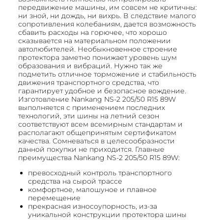
передвижение машины, им совсем не критичны:
ни зной, ни дождь, ни вихрь. В следствие малого
сопротивления колебаниям, дается возможность
сбавить расходы на горючее, что хорошо
сказывается на материальном положении
автолюбителей. Необыкновенное строение
протектора заметно понижает уровень шум
образования и вибраций. Нужно так же
подметить отличное торможение и стабильность
движения транспортного средства, что
гарантирует удобное и безопасное вождение.
Изготовление Nankang NS-2 205/50 R15 89W
выполняется с применением последних
технологий, эти шины на летний сезон
соответствуют всем всемирным стандартам и
располагают общепринятым сертификатом
качества. Сомневаться в целесообразности
данной покупки не приходится. Главные
преимущества Nankang NS-2 205/50 R15 89W:
превосходный контроль транспортного
средства на сырой трассе
комфортное, малошуное и плавное
перемещение
прекрасная износоупорность, из-за
уникальной конструкции протектора шины