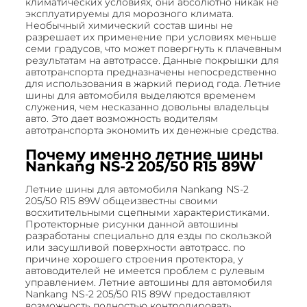
климатических условиях, они абсолютно никак не
эксплуатируемы для морозного климата.
Необычный химический состав шины не
разрешает их применение при условиях меньше
семи градусов, что может повергнуть к плачевным
результатам на автотрассе. Данные покрышки для
автотранспорта предназначены непосредственно
для использования в жаркий период года. Летние
шины для автомобиля выделяются временем
служения, чем несказанно довольны владельцы
авто. Это дает возможность водителям
автотранспорта экономить их денежные средства.
Почему именно летние шины
Nankang NS-2 205/50 R15 89W
Летние шины для автомобиля Nankang NS-2
205/50 R15 89W общеизвестны своими
восхитительными сцепными характеристиками.
Протекторные рисунки данной автошины
разработаны специально для езды по скользкой
или засушливой поверхности автотрасс. по
причине хорошего строения протектора, у
автоводителей не имеется проблем с рулевым
управлением. Летние автошины для автомобиля
Nankang NS-2 205/50 R15 89W предоставляют
возможность полностью контролировать