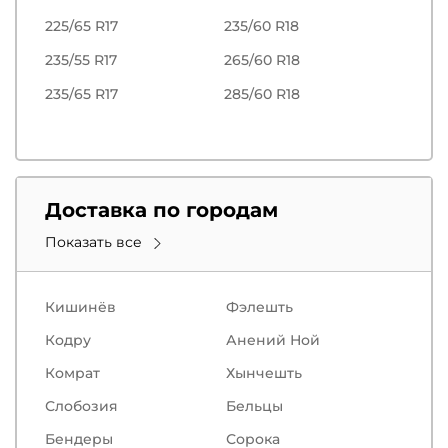
225/65 R17
235/60 R18
235/55 R17
265/60 R18
235/65 R17
285/60 R18
Доставка по городам
Показать все
Кишинёв
Фэлешть
Кодру
Анений Ной
Комрат
Хынчешть
Слобозия
Бельцы
Бендеры
Сорокa