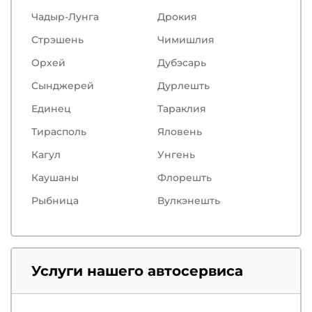
Чадыр-Лунга
Дрокия
Стрэшень
Чимишлия
Орхей
Дубэсарь
Сынджерей
Дурлешть
Единец
Тараклия
Тирасполь
Яловень
Кагул
Унгень
Каушаны
Флорешть
Рыбница
Вулкэнешть
Услуги нашего автосервиса