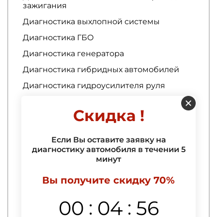
зажигания
Диагностика выхлопной системы
Диагностика ГБО
Диагностика генератора
Диагностика гибридных автомобилей
Диагностика гидроусилителя руля
Диагностика ГРМ
Скидка !
Диагностика двигателя
Диагностика двигателя
Если Вы оставите заявку на
диагностику автомобиля в течении 5
Ремонт кузова
минут
3D тюнинг авто
Вы получите скидку 70%
Абразивная полировка автомобиля
:
:
00
04
55
Аквапринт