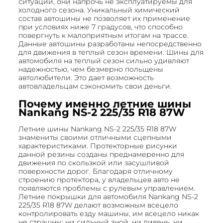
ситуаций, они напрочь не эксплуатируемы для
холодного сезона. Уникальный химический
состав автошины не позволяет их применение
при условиях ниже 7 градусов, что способно
повергнуть к малоприятным итогам на трассе.
Данные автошины разработаны непосредственно
для движения в теплый сезон времени. Шины для
автомобиля на теплый сезон сильно удивляют
надежностью, чем безмерно польщены
автолюбители. Это дает возможность
автовладельцам сэкономить свои деньги.
Почему именно летние шины
Nankang NS-2 225/35 R18 87W
Летние шины Nankang NS-2 225/35 R18 87W
знамениты своими отличными сцепными
характеристиками. Протекторные рисунки
данной резины созданы преднамеренно для
движения по скользкой или засушливой
поверхности дорог. Благодаря отличному
строению протектора, у владельцев авто не
появляются проблемы с рулевым управлением.
Летние покрышки для автомобиля Nankang NS-2
225/35 R18 87W делают возможным всецело
контролировать езду машины, им всецело никак
не страшны: ни сильный зной, ни ливень, ни