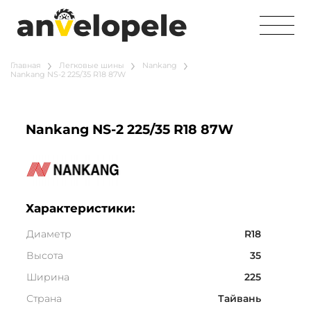
Главная
Легковые шины
Nankang
Nankang NS-2 225/35 R18 87W
Nankang NS-2 225/35 R18 87W
Характеристики:
Диаметр
R18
Высота
35
Ширина
225
Страна
Тайвань