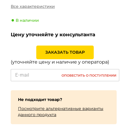
Сезонность
Лето
Все характеристики
Тип транспортного
Легковой
средства
В наличии
Производитель
Nankang
Цену уточняйте у консультанта
Индекс скорости
W (270 км/ч)
Индекс нагрузки
87 (545кг)
ЗАКАЗАТЬ ТОВАР
(уточняйте цену и наличие у оператора)
ОПОВЕСТИТЬ О ПОСТУПЛЕНИИ
Не подходит товар?
Посмотрите альтернативные варианты
данного продукта