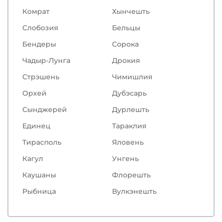
Комрат
Хынчешть
Слобозия
Бельцы
Бендеры
Сорокa
Чадыр-Лунга
Дрокия
Стрэшень
Чимишлия
Орхей
Дубэсарь
Сынджерей
Дурлешть
Единец
Тараклия
Тирасполь
Яловень
Кагул
Унгень
Каушаны
Флорешть
Рыбница
Вулкэнешть