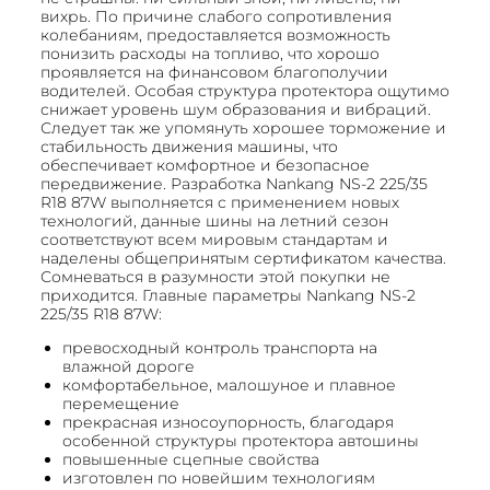
вихрь. По причине слабого сопротивления
колебаниям, предоставляется возможность
понизить расходы на топливо, что хорошо
проявляется на финансовом благополучии
водителей. Особая структура протектора ощутимо
снижает уровень шум образования и вибраций.
Следует так же упомянуть хорошее торможение и
стабильность движения машины, что
обеспечивает комфортное и безопасное
передвижение. Разработка Nankang NS-2 225/35
R18 87W выполняется с применением новых
технологий, данные шины на летний сезон
соответствуют всем мировым стандартам и
наделены общепринятым сертификатом качества.
Сомневаться в разумности этой покупки не
приходится. Главные параметры Nankang NS-2
225/35 R18 87W:
превосходный контроль транспорта на
влажной дороге
комфортабельное, малошуное и плавное
перемещение
прекрасная износоупорность, благодаря
особенной структуры протектора автошины
повышенные сцепные свойства
изготовлен по новейшим технологиям