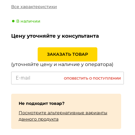
Сезонность
Лето
Все характеристики
Тип транспортного
Легковой
средства
В наличии
Производитель
Nokian
Цену уточняйте у консультанта
Индекс скорости
T (190 км/ч)
Индекс нагрузки
79 (437кг)
ЗАКАЗАТЬ ТОВАР
(уточняйте цену и наличие у оператора)
ОПОВЕСТИТЬ О ПОСТУПЛЕНИИ
Не подходит товар?
Посмотрите альтернативные варианты
данного продукта