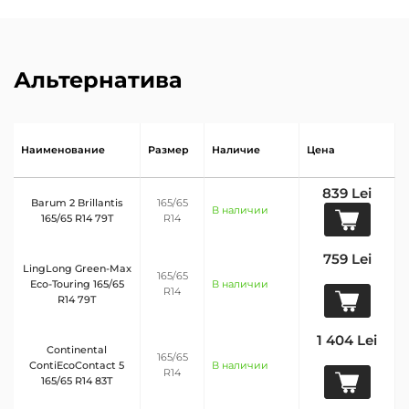
Альтернатива
Наименование
Размер
Наличие
Цена
839 Lei
Barum 2 Brillantis
165/65
В наличии
165/65 R14 79T
R14
759 Lei
LingLong Green-Max
165/65
Eco-Touring 165/65
В наличии
R14
R14 79T
1 404 Lei
Continental
165/65
ContiEcoContact 5
В наличии
R14
165/65 R14 83T