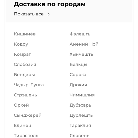
Доставка по городам
Показать все
Кишинёв
Фэлешть
Кодру
Анений Ной
Комрат
Хынчешть
Слобозия
Бельцы
Бендеры
Сорокa
Чадыр-Лунга
Дрокия
Стрэшень
Чимишлия
Орхей
Дубэсарь
Сынджерей
Дурлешть
Единец
Тараклия
Тирасполь
Яловень