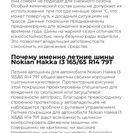
они совсем не подходят для снежного сезона.
Особый химический состав шины не допускает их
использование при погоде меньше семи °С, что
может повергнуть к досадным ситуациям на
трассе. Данные покрышки предназначены
преднамеренно для вождения в жаркий сезон
времени года. Шины на жаркий сезон отличаются
износостойкостью, чему безумно рады водители .
Это позволяет владельцам автотранспорта
сэкономить их денежные средства.
Почему именно летние шины
Nokian Hakka I3 165/65 R14 79T
Летние автошины для автомобиля Nokian Hakka I3
165/65 R14 79T общеизвестны своими хорошими
сцепными качествами. Протекторные рисунки
этой покрышки проектированы специально для
вождения по скользкой или засушливой
поверхности автотрасс. Благодаря превосходному
строению протектора, у автовладельцев не
наблюдается проблем с рулевым управлением.
Летние покрышки для автомобиля Nokian Hakka I3
165/65 R14 79T дают возможность целиком
контролировать движение машины, им
совершенно не критичны: ни высокие
температуры, ни дождь, ни метель. Благодаря