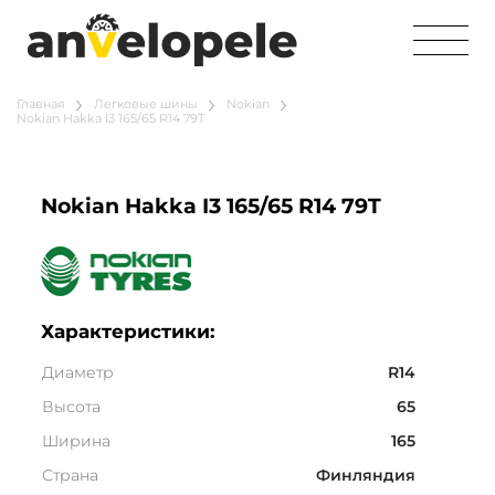
Главная
Легковые шины
Nokian
Nokian Hakka I3 165/65 R14 79T
Nokian Hakka I3 165/65 R14 79T
Характеристики:
Диаметр
R14
Высота
65
Ширина
165
Страна
Финляндия