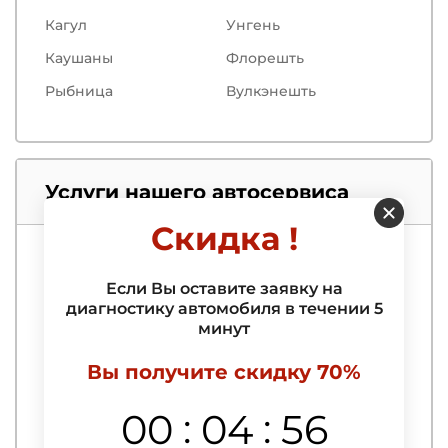
Кагул
Унгень
Каушаны
Флорешть
Рыбница
Вулкэнешть
Услуги нашего автосервиса
Скидка !
Компьютерная диагностика
Если Вы оставите заявку на
диагностику автомобиля в течении 5
Выездная компьютерная диагностика
автомобиля
минут
Выявление и удаление ошибок
Вы получите скидку 70%
Диагностика АБС
:
:
00
04
55
Диагностика автосигнализации