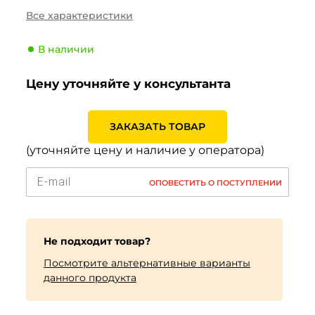
Сезонность
Лето
Все характеристики
Тип транспортного
Легковой
средства
В наличии
Производитель
Pirelli
Цену уточняйте у консультанта
Индекс скорости
Y (300 км/ч)
Индекс нагрузки
85 (515кг)
ЗАКАЗАТЬ ТОВАР
(уточняйте цену и наличие у оператора)
ОПОВЕСТИТЬ О ПОСТУПЛЕНИИ
Не подходит товар?
Посмотрите альтернативные варианты
данного продукта