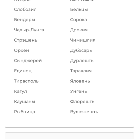
Слобозия
Бельцы
Бендеры
Сорокa
Чадыр-Лунга
Дрокия
Стрэшень
Чимишлия
Орхей
Дубэсарь
Сынджерей
Дурлешть
Единец
Тараклия
Тирасполь
Яловень
Кагул
Унгень
Каушаны
Флорешть
Рыбница
Вулкэнешть