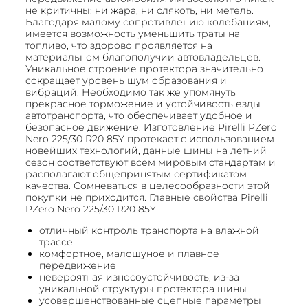
не критичны: ни жара, ни слякоть, ни метель.
Благодаря малому сопротивлению колебаниям,
имеется возможность уменьшить траты на
топливо, что здорово проявляется на
материальном благополучии автовладельцев.
Уникальное строение протектора значительно
сокращает уровень шум образования и
вибраций. Необходимо так же упомянуть
прекрасное торможение и устойчивость езды
автотранспорта, что обеспечивает удобное и
безопасное движение. Изготовление Pirelli PZero
Nero 225/30 R20 85Y протекает с использованием
новейших технологий, данные шины на летний
сезон соответствуют всем мировым стандартам и
располагают общепринятым сертификатом
качества. Сомневаться в целесообразности этой
покупки не приходится. Главные свойства Pirelli
PZero Nero 225/30 R20 85Y:
отличный контроль транспорта на влажной
трассе
комфортное, малошуное и плавное
передвижение
невероятная износоустойчивость, из-за
уникальной структуры протектора шины
усовершенствованные сцепные параметры