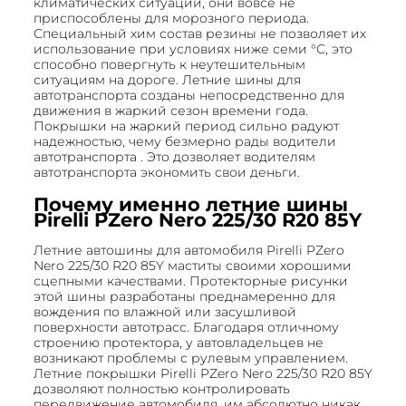
климатических ситуаций, они вовсе не
приспособлены для морозного периода.
Специальный хим состав резины не позволяет их
использование при условиях ниже семи °С, это
способно повергнуть к неутешительным
ситуациям на дороге. Летние шины для
автотранспорта созданы непосредственно для
движения в жаркий сезон времени года.
Покрышки на жаркий период сильно радуют
надежностью, чему безмерно рады водители
автотранспорта . Это дозволяет водителям
автотранспорта экономить свои деньги.
Почему именно летние шины
Pirelli PZero Nero 225/30 R20 85Y
Летние автошины для автомобиля Pirelli PZero
Nero 225/30 R20 85Y маститы своими хорошими
сцепными качествами. Протекторные рисунки
этой шины разработаны преднамеренно для
вождения по влажной или засушливой
поверхности автотрасс. Благодаря отличному
строению протектора, у автовладельцев не
возникают проблемы с рулевым управлением.
Летние покрышки Pirelli PZero Nero 225/30 R20 85Y
дозволяют полностью контролировать
передвижение автомобиля, им абсолютно никак