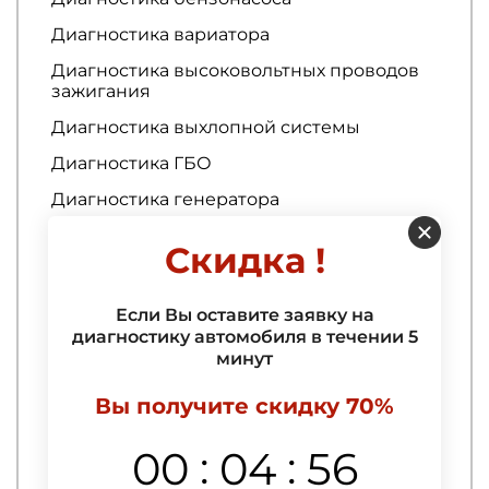
Диагностика вариатора
Диагностика высоковольтных проводов
зажигания
Диагностика выхлопной системы
Диагностика ГБО
Диагностика генератора
Диагностика гибридных автомобилей
Скидка !
Диагностика гидроусилителя руля
Диагностика ГРМ
Если Вы оставите заявку на
диагностику автомобиля в течении 5
Диагностика двигателя
минут
Диагностика двигателя
Вы получите скидку 70%
Ремонт кузова
:
:
00
04
55
3D тюнинг авто