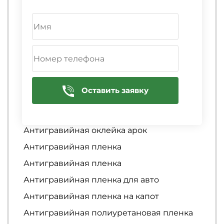
Абразивная полировка автомобиля
Аквапринт
Антигравийная защита автомобиля
Антигравийная защита кузова
автомобиля
Антигравийная защита порогов
Оставить заявку
автомобиля
Антигравийная оклейка
Антигравийная оклейка арок
Антигравийная пленка
Антигравийная пленка
Антигравийная пленка для авто
Антигравийная пленка на капот
Антигравийная полиуретановая пленка