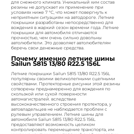
для снежного климата. Уникальный хим состав
резины не допускает их применение при
условиях ниже 7 °С, что может повергнуть к
неприятным ситуациям на автодороге. Летние
покрышки разработаны непосредственно для
вождения в жаркий сезон времени года. Летние
покрышки для автомобиля отличаются
прочностью, чем очень сильно довольны
автолюбители. Это дозволяет автолюбителям
беречь свои денежные средства.
Почему именно летние шины
Sailun S815 13/80 R22.5 156L
Летние покрышки Sailun S815 13/80 R22.5 156L
популярны своими великолепными сцепными
свойствами. Протекторные рисунки этой резины
сотворены преднамеренно для вождения по
скользкой или сухой поверхности
автомагистралей. вследствие
высококачественного строения протектора, у
автовладельцев не наблюдается проблем с
рулевым управлением. Летние шины для
автомобиля Sailun S815 13/80 R22.5 156L
предоставляют возможность целиком
контролировать перемещение транспорта, им