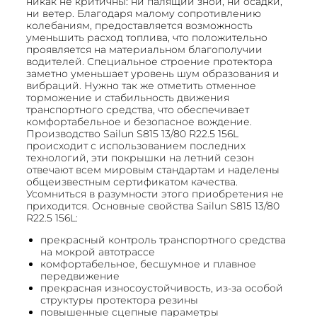
никак не критичны: ни палящий зной, ни осадки,
ни ветер. Благодаря малому сопротивлению
колебаниям, предоставляется возможность
уменьшить расход топлива, что положительно
проявляется на материальном благополучии
водителей. Специальное строение протектора
заметно уменьшает уровень шум образования и
вибраций. Нужно так же отметить отменное
торможение и стабильность движения
транспортного средства, что обеспечивает
комфортабельное и безопасное вождение.
Производство Sailun S815 13/80 R22.5 156L
происходит с использованием последних
технологий, эти покрышки на летний сезон
отвечают всем мировым стандартам и наделены
общеизвестным сертификатом качества.
Усомниться в разумности этого приобретения не
приходится. Основные свойства Sailun S815 13/80
R22.5 156L:
прекрасный контроль транспортного средства
на мокрой автотрассе
комфортабельное, бесшумное и плавное
передвижение
прекрасная износоустойчивость, из-за особой
структуры протектора резины
повышенные сцепные параметры