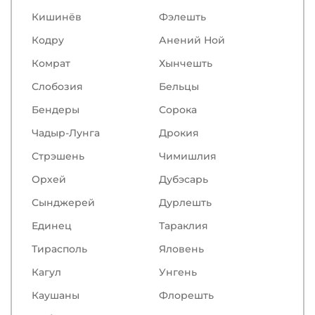
Кишинёв
Фэлешть
Кодру
Анений Ной
Комрат
Хынчешть
Слобозия
Бельцы
Бендеры
Сорокa
Чадыр-Лунга
Дрокия
Стрэшень
Чимишлия
Орхей
Дубэсарь
Сынджерей
Дурлешть
Единец
Тараклия
Тирасполь
Яловень
Кагул
Унгень
Каушаны
Флорешть