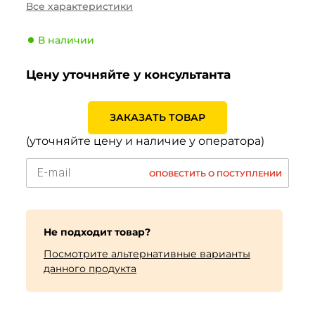
Все характеристики
Производитель
Sailun
Индекс скорости
L (120 км/ч)
В наличии
Индекс нагрузки
156 (4000кг)
Цену уточняйте у консультанта
ЗАКАЗАТЬ ТОВАР
(уточняйте цену и наличие у оператора)
ОПОВЕСТИТЬ О ПОСТУПЛЕНИИ
Не подходит товар?
Посмотрите альтернативные варианты
данного продукта