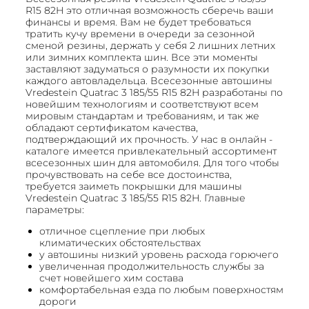
R15 82H это отличная возможность сберечь ваши
финансы и время. Вам не будет требоваться
тратить кучу времени в очереди за сезонной
сменой резины, держать у себя 2 лишних летних
или зимних комплекта шин. Все эти моменты
заставляют задуматься о разумности их покупки
каждого автовладельца. Всесезонные автошины
Vredestein Quatrac 3 185/55 R15 82H разработаны по
новейшим технологиям и соответствуют всем
мировым стандартам и требованиям, и так же
обладают сертификатом качества,
подтверждающий их прочность. У нас в онлайн -
каталоге имеется привлекательный ассортимент
всесезонных шин для автомобиля. Для того чтобы
прочувствовать на себе все достоинства,
требуется заиметь покрышки для машины
Vredestein Quatrac 3 185/55 R15 82H. Главные
параметры:
отличное сцепление при любых
климатических обстоятельствах
у автошины низкий уровень расхода горючего
увеличенная продолжительность службы за
счет новейшего хим состава
комфортабельная езда по любым поверхностям
дороги