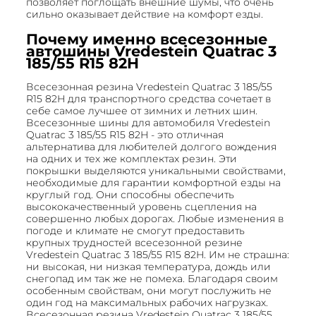
позволяет поглощать внешние шумы, что очень
сильно оказывает действие на комфорт езды.
Почему именно всесезонные
автошины Vredestein Quatrac 3
185/55 R15 82H
Всесезонная резина Vredestein Quatrac 3 185/55
R15 82H для транспортного средства сочетает в
себе самое лучшее от зимних и летних шин.
Всесезонные шины для автомобиля Vredestein
Quatrac 3 185/55 R15 82H - это отличная
альтернатива для любителей долгого вождения
на одних и тех же комплектах резин. Эти
покрышки выделяются уникальными свойствами,
необходимые для гарантии комфортной езды на
круглый год. Они способны обеспечить
высококачественный уровень сцепления на
совершенно любых дорогах. Любые изменения в
погоде и климате не смогут предоставить
крупных трудностей всесезонной резине
Vredestein Quatrac 3 185/55 R15 82H. Им не страшна:
ни высокая, ни низкая температура, дождь или
снегопад им так же не помеха. Благодаря своим
особенным свойствам, они могут послужить не
один год на максимальных рабочих нагрузках.
Всесезонная резина Vredestein Quatrac 3 185/55