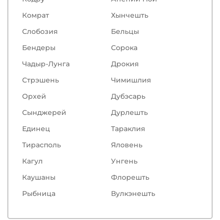
Комрат
Хынчешть
Слобозия
Бельцы
Бендеры
Сорокa
Чадыр-Лунга
Дрокия
Стрэшень
Чимишлия
Орхей
Дубэсарь
Сынджерей
Дурлешть
Единец
Тараклия
Тирасполь
Яловень
Кагул
Унгень
Каушаны
Флорешть
Рыбница
Вулкэнешть