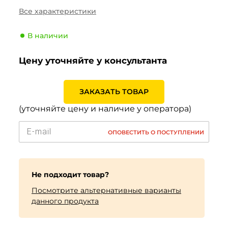
Сезонность
Всесезонные
Все характеристики
Тип транспортного
Легковой
средства
В наличии
Производитель
Vredestein
Цену уточняйте у консультанта
Индекс скорости
H (210 км/ч)
Индекс нагрузки
82 (475кг)
ЗАКАЗАТЬ ТОВАР
(уточняйте цену и наличие у оператора)
ОПОВЕСТИТЬ О ПОСТУПЛЕНИИ
Не подходит товар?
Посмотрите альтернативные варианты
данного продукта