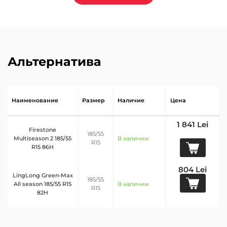
Альтернатива
Наименование
Размер
Наличие
Цена
1 841 Lei
Firestone
185/55
Multiseason 2 185/55
В наличии
R15
R15 86H
804 Lei
LingLong Green-Max
185/55
All season 185/55 R15
В наличии
R15
82H