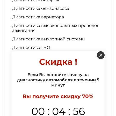
Диагностика бензонасоса
Диагностика вариатора
Диагностика высоковольтных проводов
зажигания
Диагностика выхлопной системы
Диагностика ГБО
Диагностика генератора
Скидка !
Диагностика гибридных автомобилей
Диагностика гидроусилителя руля
Если Вы оставите заявку на
диагностику автомобиля в течении 5
Диагностика ГРМ
минут
Диагностика двигателя
Вы получите скидку 70%
Диагностика двигателя
:
:
00
04
55
Ремонт кузова