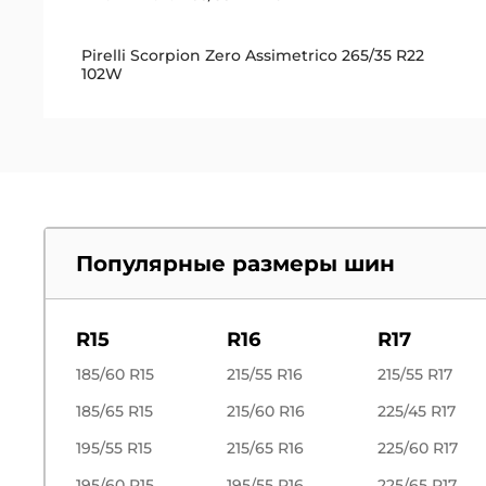
Pirelli Scorpion Zero Assimetrico 265/35 R22
102W
Популярные размеры шин
R15
R16
R17
185/60 R15
215/55 R16
215/55 R17
185/65 R15
215/60 R16
225/45 R17
195/55 R15
215/65 R16
225/60 R17
195/60 R15
195/55 R16
225/65 R17