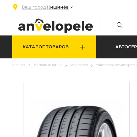
Ваш город
Кишинёв
+
КАТАЛОГ ТОВАРОВ
АВТОСЕ
Главная
Легковые шины
Yokohama
Yokohama Advan Sport V