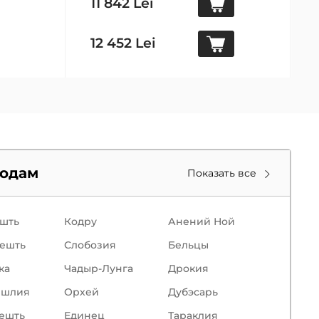
11 842 Lei
12 452 Lei
родам
Показать все
шть
Кодру
Анений Ной
ешть
Слобозия
Бельцы
кa
Чадыр-Лунга
Дрокия
ишлия
Орхей
Дубэсарь
ешть
Единец
Тараклия