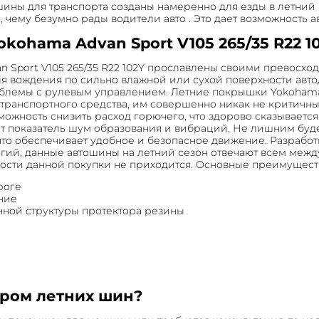
шины для транспорта созданы намеренно для езды в летни
чему безумно рады водители авто . Это дает возможность 
ohama Advan Sport V105 265/35 R22 1
 Sport V105 265/35 R22 102Y прославлены своими превосх
я вождения по сильно влажной или сухой поверхности авт
блемы с рулевым управлением. Летние покрышки Yokohama A
анспортного средства, им совершенно никак не критичны: 
ожность снизить расход горючего, что здорово сказываетс
т показатель шум образования и вибраций. Не лишним буд
то обеспечивает удобное и безопасное движение. Разработка
огий, данные автошины на летний сезон отвечают всем ме
ости данной покупки не приходится. Основные преимущества
роге
ние
енной структуры протектора резины
ором летних шин?