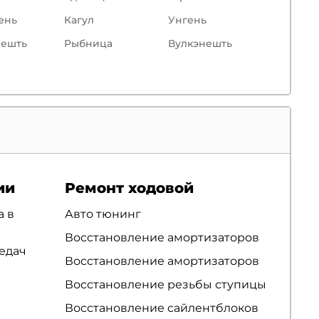
ень
Кагул
Унгень
ешть
Рыбница
Вулкэнешть
ии
Ремонт ходовой
а в
Авто тюнинг
Восстановление амортизаторов
едач
Восстановление амортизаторов
Восстановление резьбы ступицы
Восстановление сайлентблоков