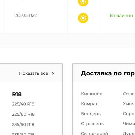
265/35 R22
В наличии
Доставка по го
Показать все
R18
Кишинёв
Фэле
Комрат
Хынч
225/40 R18
Бендеры
Соро
225/60 R18
Стрэшень
Чим
235/50 R18
Сынджерей
Дурл
235/60 R18