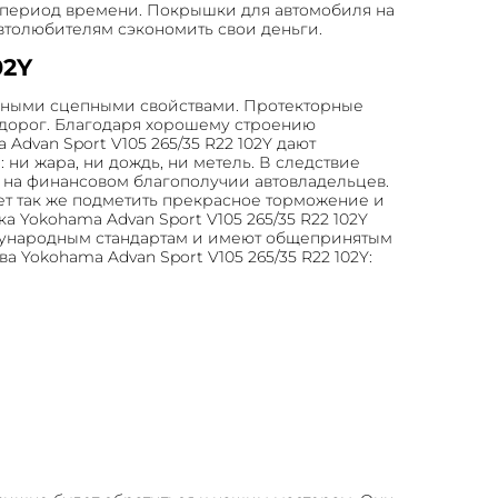
й период времени. Покрышки для автомобиля на
автолюбителям сэкономить свои деньги.
02Y
одными сцепными свойствами. Протекторные
одорог. Благодаря хорошему строению
dvan Sport V105 265/35 R22 102Y дают
ни жара, ни дождь, ни метель. В следствие
я на финансовом благополучии автовладельцев.
ет так же подметить прекрасное торможение и
 Yokohama Advan Sport V105 265/35 R22 102Y
ждународным стандартам и имеют общепринятым
 Yokohama Advan Sport V105 265/35 R22 102Y: