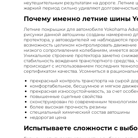
неутешительным результатам на дороге. Летние 
жаркий период сильно удивляют долговечностью, 
Почему именно летние шины Yok
Летние покрышки для автомобиля Yokohama Advan
рисунки данной автошины созданы намеренно дл
протектора, у автоводителей не наблюдаются про
возможность целиком контролировать движение тр
низкого сопротивления колебаниям, имеется возм
Уникальное строение протектора заметно снижае
стабильность вождения транспортного средства, ч
происходит с использованием последних технол
сертификатом качества. Усомниться в рациональн
прекрасный контроль транспорта на сырой до
комфортабельное, бесшумное и мягкое движе
прекрасная износоустойчивость, за счет особ
повышенные сцепные свойства
сконструирован по современным технологиям
более высокая прочность резины
специальный химический состав автошины
недорогая цена
Испытываете сложности с выб