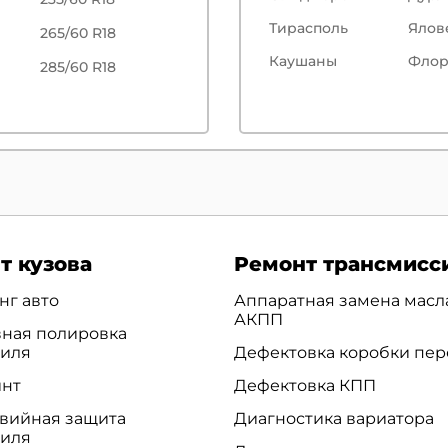
Тирасполь
Ялов
265/60 R18
Каушаны
Флор
285/60 R18
т кузова
Ремонт трансмисс
нг авто
Аппаратная замена масл
АКПП
ная полировка
биля
Дефектовка коробки пер
инт
Дефектовка КПП
вийная защита
Диагностика вариатора
биля