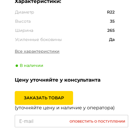
Характеристики:
Диаметр
R22
Высота
35
Ширина
265
Усиленные боковины
Да
Страна
Япония
Все характеристики
Сезонность
Лето
В наличии
Тип транспортного
Легковой
средства
Цену уточняйте у консультанта
Производитель
Yokohama
Индекс скорости
Y (300 км/ч)
ЗАКАЗАТЬ ТОВАР
Индекс нагрузки
102 (850кг)
(уточняйте цену и наличие у оператора)
ОПОВЕСТИТЬ О ПОСТУПЛЕНИИ