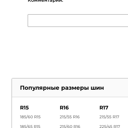
Комментарий:
Популярные размеры шин
R15
R16
R17
185/60 R15
215/55 R16
215/55 R17
185/65 R15
215/60 R16
225/45 R17