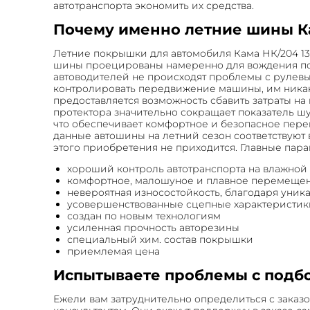
автотранспорта экономить их средства.
Почему именно летние шины Кам
Летние покрышки для автомобиля Кама НК/204 1
шины проецированы намеренно для вождения по 
автоводителей не происходят проблемы с рулевы
контролировать передвижение машины, им никак 
предоставляется возможность сбавить затраты на
протектора значительно сокращает показатель ш
что обеспечивает комфортное и безопасное пере
данные автошины на летний сезон соответствуют
этого приобретения не приходится. Главные парам
хороший контроль автотранспорта на влажной
комфортное, малошуное и плавное перемеще
невероятная износостойкость, благодаря уни
усовершенствованные сцепные характеристик
создан по новым технологиям
усиленная прочность авторезины
специальный хим. состав покрышки
приемлемая цена
Испытываете проблемы с подб
Ежели вам затруднительно определиться с заказ