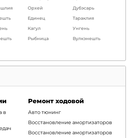
ишлия
Орхей
Дубэсарь
ешть
Единец
Тараклия
ень
Кагул
Унгень
ешть
Рыбница
Вулкэнешть
ии
Ремонт ходовой
а в
Авто тюнинг
Восстановление амортизаторов
едач
Восстановление амортизаторов