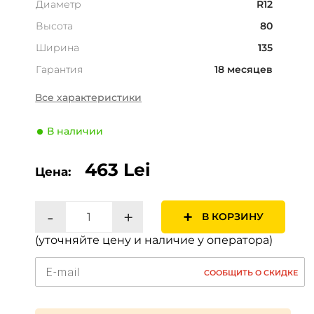
Диаметр
R12
Высота
80
Ширина
135
Гарантия
18 месяцев
Страна
Россия
Все характеристики
Классификация по
Ведущая
расположению на оси
В наличии
Количество слоев
4 PR
463 Lei
Цена:
Сезонность
Лето
Тип транспортного
Легковой
средства
-
+
+
В КОРЗИНУ
Производитель
Кама
(уточняйте цену и наличие у оператора)
Индекс скорости
T (190 км/ч)
Индекс нагрузки
68 (315кг)
СООБЩИТЬ О СКИДКЕ