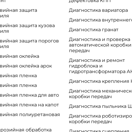
инт
Дефектовка КПП
вийная защита
Диагностика вариатора
биля
Диагностика внутреннег
вийная защита кузова
Диагностика гранат
биля
Диагностика и проверка
вийная защита порогов
автоматической коробки
биля
передач
вийная оклейка
Диагностика и ремонт
вийная оклейка арок
гидроблока и
гидротрансформатора 
вийная пленка
Диагностика крепления
вийная пленка
Диагностика механическ
вийная пленка для авто
коробки передач
вийная пленка на капот
Диагностика пыльника 
вийная полиуретановая
Диагностика роботизир
коробки передач
розийная обработка
Диагностика сцепления