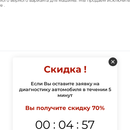
самого верного варианта для машины. Мы продаем исключит
е .
Скидка !
Если Вы оставите заявку на
диагностику автомобиля в течении 5
минут
Вы получите скидку 70%
:
:
00
04
57