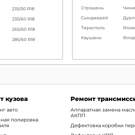
Стрэшень
Чим
235/50 R18
Сынджерей
Дурл
235/60 R18
Тирасполь
Ялов
265/60 R18
Каушаны
Флор
285/60 R18
т кузова
Ремонт трансмисс
нг авто
Аппаратная замена масл
АКПП
ная полировка
биля
Дефектовка коробки пер