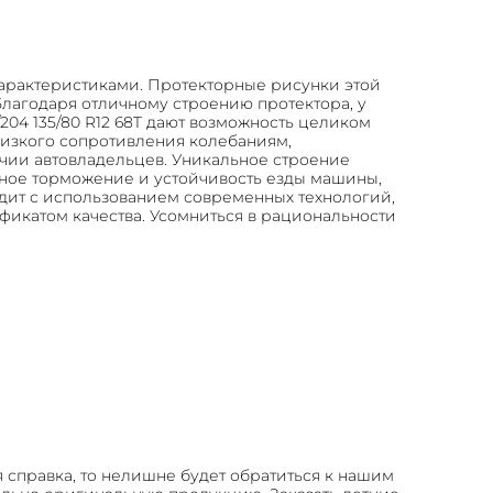
арактеристиками. Протекторные рисунки этой
лагодаря отличному строению протектора, у
04 135/80 R12 68T дают возможность целиком
низкого сопротивления колебаниям,
учии автовладельцев. Уникальное строение
сное торможение и устойчивость езды машины,
одит с использованием современных технологий,
икатом качества. Усомниться в рациональности
 справка, то нелишне будет обратиться к нашим