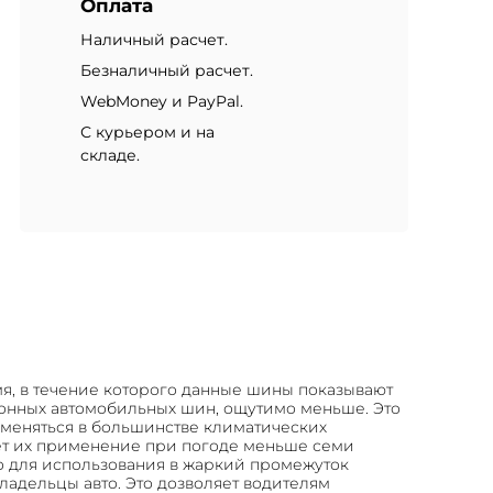
Оплата
Наличный расчет.
Безналичный расчет.
WebMoney и PayPal.
С курьером и на
складе.
мя, в течение которого данные шины показывают
езонных автомобильных шин, ощутимо меньше. Это
именяться в большинстве климатических
ает их применение при погоде меньше семи
о для использования в жаркий промежуток
адельцы авто. Это дозволяет водителям