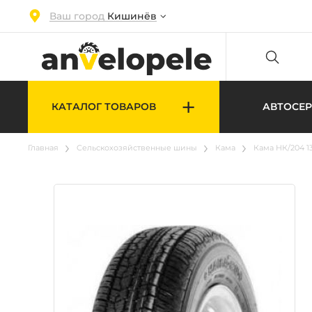
Ваш город
Кишинёв
+
КАТАЛОГ ТОВАРОВ
АВТОСЕ
Главная
Cельскохозяйственные шины
Кама
Кама НК/204 13