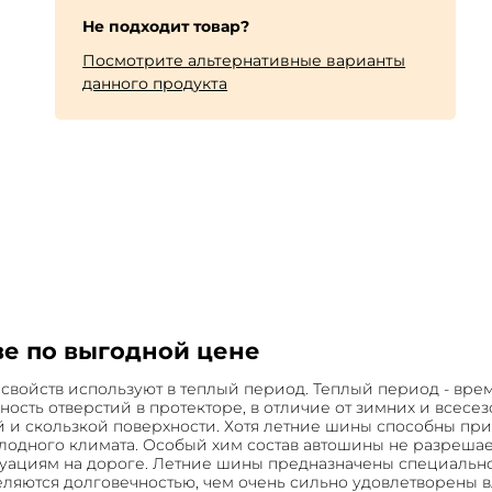
Не подходит товар?
Посмотрите альтернативные варианты
данного продукта
е по выгодной цене
свойств используют в теплый период. Теплый период - вре
ность отверстий в протекторе, в отличие от зимних и всес
 и скользкой поверхности. Хотя летние шины способны пр
олодного климата. Особый хим состав автошины не разреш
итуациям на дороге. Летние шины предназначены специальн
яются долговечностью, чем очень сильно удовлетворены вл