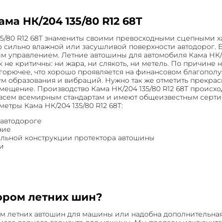
а НК/204 135/80 R12 68T
35/80 R12 68T знамениты своими превосходными сцепными х
сильно влажной или засушливой поверхности автодорог. Б
м управлением. Летние автошины для автомобиля Кама НК/2
не критичны: ни жара, ни слякоть, ни метель. По причине 
 горючее, что хорошо проявляется на финансовом благопол
ум образования и вибраций. Нужно так же отметить прекра
мещение. Производство Кама НК/204 135/80 R12 68T происх
 всем всемирным стандартам и имеют общеизвестным сертиф
етры Кама НК/204 135/80 R12 68T:
 автодороге
ние
кальной конструкции протектора автошины
и
ором летних шин?
ом летних автошин для машины или надобна дополнительная