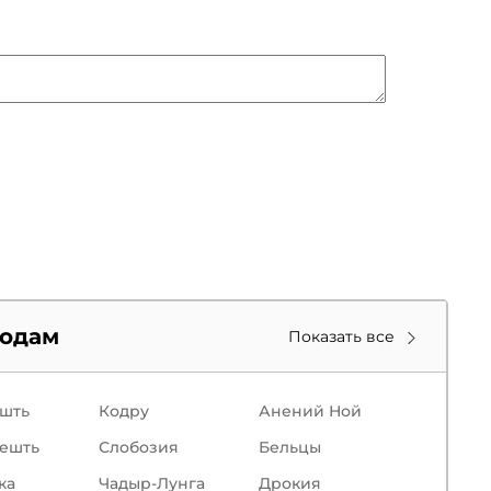
родам
Показать все
шть
Кодру
Анений Ной
ешть
Слобозия
Бельцы
кa
Чадыр-Лунга
Дрокия