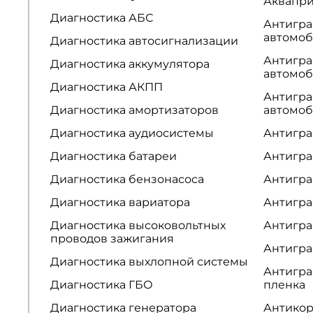
Аквапр
Диагностика АБС
Антигра
автомо
Диагностика автосигнализации
Антигра
Диагностика аккумулятора
автомо
Диагностика АКПП
Антигра
Диагностика амортизаторов
автомо
Диагностика аудиосистемы
Антигра
Диагностика батареи
Антигра
Диагностика бензонасоса
Антигра
Диагностика вариатора
Антигра
Диагностика высоковольтных
Антигра
проводов зажигания
Антигра
Диагностика выхлопной системы
Антигра
Диагностика ГБО
пленка
Диагностика генератора
Антикор