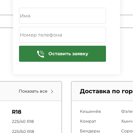
ДОБАВИТЬ
Оставить заявку
Доставка по го
Показать все
R18
Кишинёв
Фэле
Комрат
Хынч
225/40 R18
Бендеры
Соро
225/60 R18