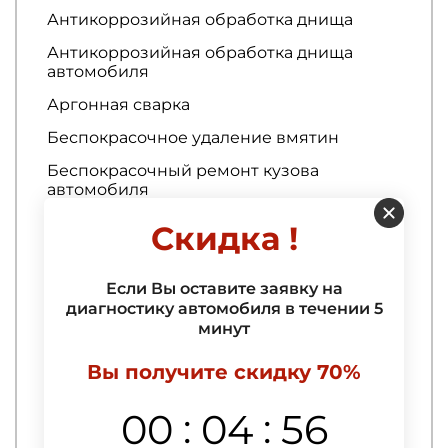
Антикоррозийная обработка днища
Антикоррозийная обработка днища
автомобиля
Аргонная сварка
Беспокрасочное удаление вмятин
Беспокрасочный ремонт кузова
автомобиля
Скидка !
Ремонт трансмиссии
Аппаратная замена масла в АКПП
Если Вы оставите заявку на
диагностику автомобиля в течении 5
Дефектовка коробки передач
минут
Дефектовка КПП
Вы получите скидку 70%
Диагностика вариатора
Диагностика внутреннего шруса
:
:
00
04
55
Диагностика гранат