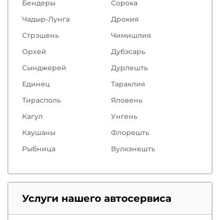
Бендеры
Сорокa
Чадыр-Лунга
Дрокия
Стрэшень
Чимишлия
Орхей
Дубэсарь
Сынджерей
Дурлешть
Единец
Тараклия
Тирасполь
Яловень
Кагул
Унгень
Каушаны
Флорешть
Рыбница
Вулкэнешть
Услуги нашего автосервиса