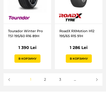
Tourador Winter Pro
RoadX RXMotion H12
TS1 195/60 R16 89H
195/65 R15 91H
1 390 Lei
1 286 Lei
В КОРЗИНУ
В КОРЗИНУ
1
2
3
...