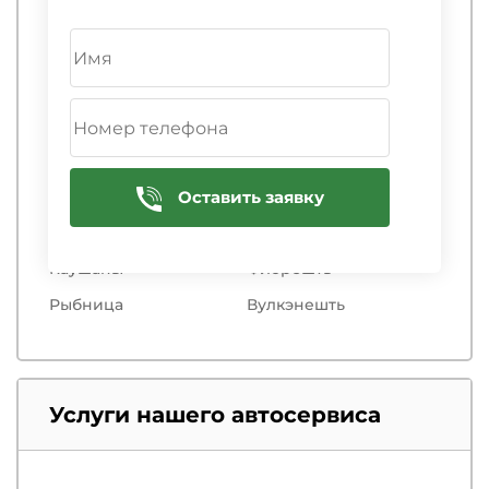
Чадыр-Лунга
Дрокия
Стрэшень
Чимишлия
Орхей
Дубэсарь
Сынджерей
Дурлешть
Единец
Тараклия
Тирасполь
Яловень
Оставить заявку
Кагул
Унгень
Каушаны
Флорешть
Рыбница
Вулкэнешть
Услуги нашего автосервиса