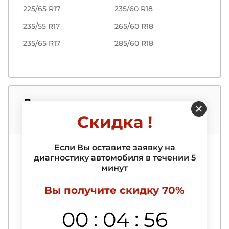
225/65 R17
235/60 R18
235/55 R17
265/60 R18
235/65 R17
285/60 R18
Доставка по городам
Скидка !
Показать все
Если Вы оставите заявку на
Кишинёв
Фэлешть
диагностику автомобиля в течении 5
минут
Кодру
Анений Ной
Комрат
Хынчешть
Вы получите скидку 70%
Слобозия
Бельцы
:
:
00
04
55
Бендеры
Сорокa