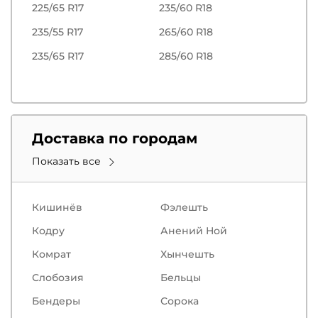
225/65 R17
235/60 R18
235/55 R17
265/60 R18
235/65 R17
285/60 R18
Доставка по городам
Показать все
Кишинёв
Фэлешть
Кодру
Анений Ной
Комрат
Хынчешть
Слобозия
Бельцы
Бендеры
Сорокa