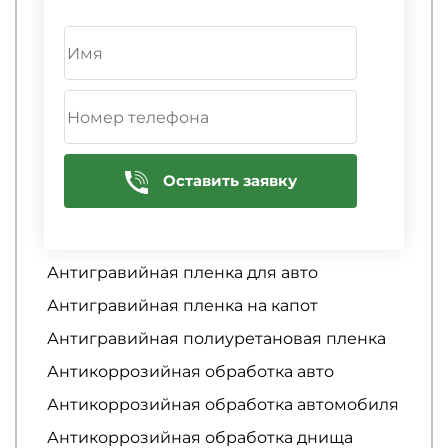
Антигравийная защита автомобиля
Антигравийная защита кузова
автомобиля
Антигравийная защита порогов
автомобиля
Антигравийная оклейка
Антигравийная оклейка арок
Оставить заявку
Антигравийная пленка
Антигравийная пленка
Антигравийная пленка для авто
Антигравийная пленка на капот
Антигравийная полиуретановая пленка
Антикоррозийная обработка авто
Антикоррозийная обработка автомобиля
Антикоррозийная обработка днища