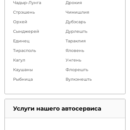
Чадыр-Лунга
Дрокия
Стрэшень
Чимишлия
Орхей
Дубэсарь
Сынджерей
Дурлешть
Единец
Тараклия
Тирасполь
Яловень
Кагул
Унгень
Каушаны
Флорешть
Рыбница
Вулкэнешть
Услуги нашего автосервиса