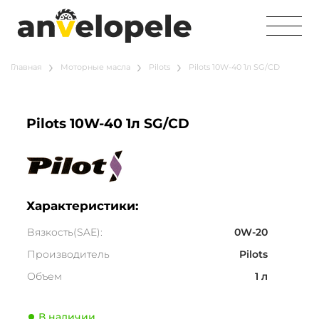
Главная
Моторные масла
Pilots
Pilots 10W-40 1л SG/CD
Pilots 10W-40 1л SG/CD
Характеристики:
Вязкость(SAE):
0W-20
Производитель
Pilots
Объем
1 л
В наличии