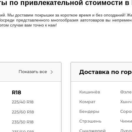
аты по привлекательной стоимости в
лий. Мы доставим покрышки за короткое время и без опозданий! Ж
Посреди представленного многообразия автотоваров вы непременн
этом случае вам точно к нам!
Доставка по го
Показать все
R18
Кишинёв
Фэле
Комрат
Хынч
225/40 R18
Бендеры
Соро
225/60 R18
Стрэшень
Чим
235/50 R18
Сынджерей
Дурл
235/60 R18