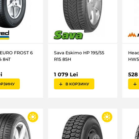
 EURO FROST 6
Sava Eskimo HP 195/55
Head
4 84T
R15 85H
HW5
i
1 079 Lei
528
ОРЗИНУ
В КОРЗИНУ