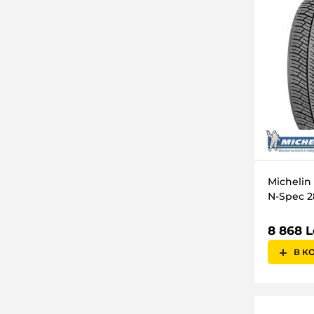
118 (1320кг)
Changfeng
102 (850кг)
Bridgestone
112 (1120кг)
Fullrun
73 (365кг)
Debica
101 (825кг)
Minerva
116 (1250кг)
Dunlop
130 (1900кг)
Accelera
152/148 (3550/3150кг)
Fulda
79 (437кг)
Michelin 
Sailun
150/145(3350/2900kg)
N-Spec 2
Sava
106 (950кг)
Continental
8 868 L
150/147
Marshal
В К
135 (2180кг)
Kingstar
93 (650кг)
Greatway
110 (1060кг)