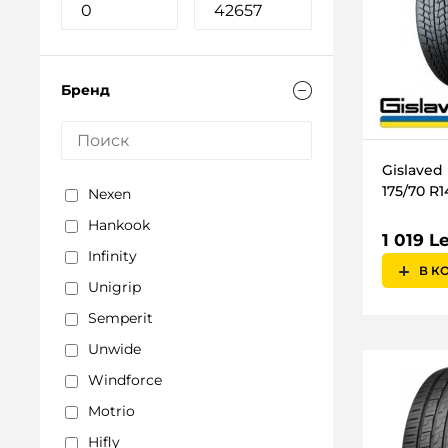
Бренд
Gislaved
175/70 R1
Nexen
Hankook
1 019 Le
Infinity
В К
Unigrip
Semperit
Unwide
Windforce
Motrio
Hifly