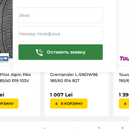
Оставить заявку
Pilot Alpin PA4
Grenlander L-SNOW96
Tour
85/40 R19 103V
185/60 R14 82T
195/
ei
1 007 Lei
1 39
ОРЗИНУ
В КОРЗИНУ
1
2
3