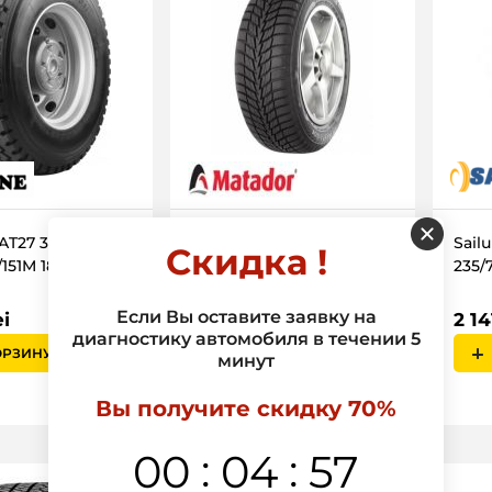
AT27 315/80
Matador Continental
Sail
Скидка !
/151M 18PR
Awevo All Weather EVO
235/
215/65 R 16 MP-62 98H
Если Вы оставите заявку на
ei
2 14
диагностику автомобиля в течении 5
2 266 Lei
ОРЗИНУ
минут
В КОРЗИНУ
Вы получите скидку 70%
:
:
00
04
56