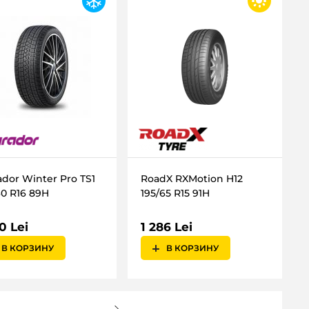
ador Winter Pro TS1
RoadX RXMotion H12
60 R16 89H
195/65 R15 91H
0 Lei
1 286 Lei
В КОРЗИНУ
В КОРЗИНУ
...