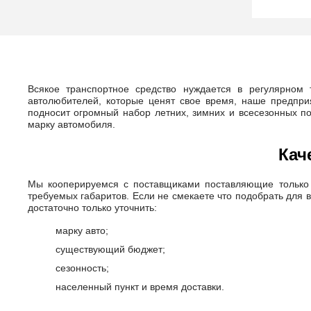
Michelin
160 (4500кг)
RoadX
81 (462кг)
Inning
146 (3000кг)
Starmaxx
120 (1400кг)
Mirage
Всякое транспортное средство нуждается в регулярном
143 (2725кг)
автолюбителей, которые ценят свое время, наше предпри
Gislaved
подносит огромный набор летних, зимних и всесезонных по
87 (545кг)
марку автомобиля.
Yokohama
88/86 (560/530кг)
Barum
Кач
126 (1700кг)
Wellplus
156 (4000кг)
Мы кооперируемся с поставщиками поставляющие только
Toyo
требуемых габаритов. Если не смекаете что подобрать для 
150 (3350кг)
достаточно только уточнить:
Kumho
78 (425кг)
марку авто;
BF Goodrich
139 (2430кг)
существующий бюджет;
Nokian
сезонность;
66 (300кг)
Tourador
населенный пункт и время доставки.
154/150 (3750/3350кг)
Pirelli