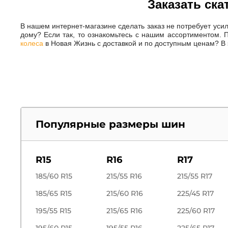
77 (412кг)
Заказать ск
Otani
111 (1090кг)
Kpatos
В нашем интернет-магазине сделать заказ не потребует уси
132 (2000кг)
дому? Если так, то ознакомьтесь с нашим ассортиментом. 
Arivo
колеса
в Новая Жизнь с доставкой и по доступным ценам? В 
70 (335кг)
RADAR
124/122 (1600/1500кг)
Agstar
121 (1450кг)
Roadstone
113/111 (1150/1090кг)
General tire
132/130
Platin
Популярные размеры шин
145/149
Mileking
115/113 (1215/1150кг)
ChaoYang
R15
R16
R17
144 (2800кг)
Fortune
149 (3250кг)
185/60 R15
215/55 R16
215/55 R17
ILINK
129 (1850кг)
185/65 R15
215/60 R16
225/45 R17
Jinyu
141 (2575кг)
195/55 R15
215/65 R16
225/60 R17
Ironman
109/107 (1030/975кг)
195/60 R15
195/55 R16
225/65 R17