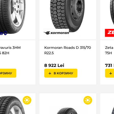
avuris 3HM
Kormoran Roads D 315/70
Zeta
5 82H
R22.5
75H
8 922 Lei
731 
ОРЗИНУ
В КОРЗИНУ