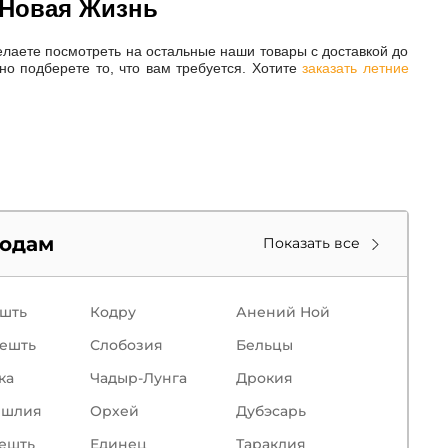
 Новая Жизнь
елаете посмотреть на остальные наши товары с доставкой до
о подберете то, что вам требуется. Хотите
заказать летние
родам
Показать все
шть
Кодру
Анений Ной
ешть
Слобозия
Бельцы
кa
Чадыр-Лунга
Дрокия
ишлия
Орхей
Дубэсарь
ешть
Единец
Тараклия