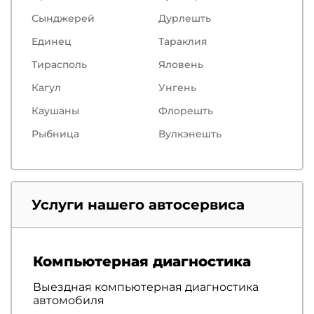
Сынджерей
Дурлешть
Единец
Тараклия
Тирасполь
Яловень
Кагул
Унгень
Каушаны
Флорешть
Рыбница
Вулкэнешть
Услуги нашего автосервиса
Компьютерная диагностика
Выездная компьютерная диагностика
автомобиля