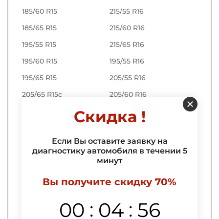
185/60 R15
215/55 R16
185/65 R15
215/60 R16
195/55 R15
215/65 R16
195/60 R15
195/55 R16
195/65 R15
205/55 R16
205/65 R15c
205/60 R16
Скидка !
R17
R18
215/55 R17
225/40 R18
Если Вы оставите заявку на
диагностику автомобиля в течении 5
225/45 R17
225/60 R18
минут
225/60 R17
235/50 R18
Вы получите скидку 70%
225/65 R17
235/60 R18
235/55 R17
265/60 R18
:
:
00
04
55
235/65 R17
285/60 R18