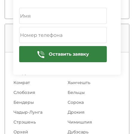
Доставка по городам
Показать все
Оставить заявку
Кишинёв
Фэлешть
Кодру
Анений Ной
Комрат
Хынчешть
Слобозия
Бельцы
Бендеры
Сорокa
Чадыр-Лунга
Дрокия
Стрэшень
Чимишлия
Орхей
Дубэсарь