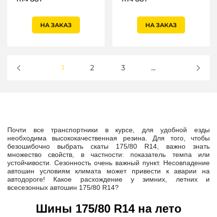
НА ЗАКАЗ
НА ЗАКАЗ
1
2
3
...
Почти все транспортники в курсе, для удобной езды
необходима высококачественная резина. Для того, чтобы
безошибочно выбрать скаты 175/80 R14, важно знать
множество свойств, в частности: показатель темпа или
устойчивости. Сезонность очень важный пункт. Несовпадение
автошин условиям климата может привести к аварии на
автодороге! Какое расхождение у зимних, летних и
всесезонных автошин 175/80 R14?
Шины 175/80 R14 на лето