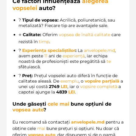
Ce factori influențează
alegerea
vopselei
auto?
?
Tipul de vopsea:
Acrilică, poliuretanică, sau
metalizată? Fiecare tip are avantajele sale.
⭐
Calitate:
Oferim
vopsea de înaltă calitate
care
rezistă în
timp
.
?️
Experiența specialiștilor
:
La
anvelopele.md
,
avem peste
11
ani de
experiență
, iar echipa
noastră de profesioniști este pregătită să
te
sfătuiască.
?
Preț:
Prețul vopselei auto diferă în funcție de
calitatea aleasă. De
exemplu
, o
vopsire parțială
a
unei uși costă
2749
LEI
, iar o
vopsire completă
a
capotei ajunge la
4839
LEI
.
Unde găsești
cele
mai
bune opțiuni de
vopsea auto
?
Eu recomand să contactați
anvelopele.md
pentru a
obține cele
mai
bune prețuri și opțiuni. Nu doar că
oferim
vopsea auto
, dar dispunem și de o gamă