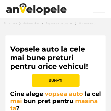
Principala
Autoservice
Repararea caroseriei
Vopsea auto
Vopsele auto la cele
mai bune preturi
pentru orice vehicul!
SUNATI
Cine alege
vopsea auto
la cel
mai
bun pret pentru
masina
ta
?