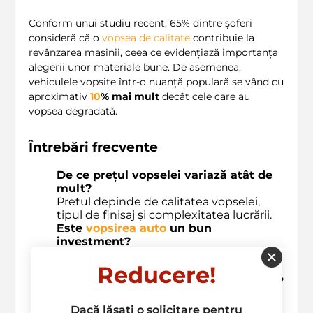
Conform unui studiu recent, 65% dintre șoferi
consideră că o
vopsea de calitate
contribuie la
revânzarea mașinii, ceea ce evidențiază importanța
alegerii unor materiale bune. De asemenea,
vehiculele vopsite într-o nuanță populară se vând cu
aproximativ
10
% mai mult
decât cele care au
vopsea degradată.
Întrebări frecvente
De ce prețul vopselei variază atât de
mult?
Pretul depinde de calitatea vopselei,
tipul de finisaj și complexitatea lucrării.
Este
vopsirea auto
un bun
investment?
Da! O
vopsire de calitate
poate
crește
Reducere!
valoarea de revânzare
a
vehiculului
.
Cât timp durează
procesul de vopsire
?
Timpul de vopsire variază, dar în general
durează între
1
-
3
zile.
Dacă lăsați o solicitare pentru