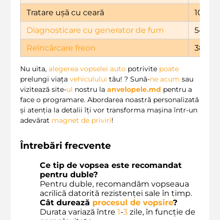
Tratare ușă cu ceară
1099
Diagnosticare cu generator de fum
549
Reîncărcare freon
384
Nu uita,
alegerea vopselei auto
potrivite
poate
prelungi viața
vehiculului
tău! ? Sună-
ne
acum
sau
vizitează site-
ul
nostru la
anvelopele.md
pentru a
face o programare. Abordarea noastră personalizată
și atenția la detalii îți vor transforma mașina într-un
adevărat
magnet de priviri
!
Întrebări frecvente
Ce tip de vopsea este recomandat
pentru duble?
Pentru duble, recomandăm vopseaua
acrilică datorită rezistenței sale în timp.
Cât durează
procesul de vopsire
?
Durata variază între
1
-
3
zile, în funcție de