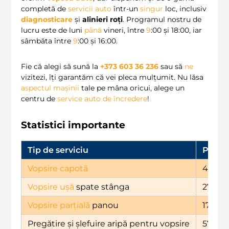
completă de
servicii auto
într-un
singur
loc, inclusiv
diagnosticare
și
alinieri roți
. Programul nostru de
lucru este de luni
până
vineri, între
9
:00 și 18:00, iar
sâmbăta între
9
:00 și 16:00.
Fie că alegi să sună la
+373 603 36 236
sau să
ne
vizitezi, îți garantăm că vei pleca mulțumit. Nu lăsa
aspectul mașinii
tale pe mâna oricui, alege un
centru de
service auto de încredere
!
Statistici importante
Tip de serviciu
Pret (
Vopsire capotă
4839
Vopsire ușă
spate stânga
2749
Vopsire parțială
panou
1759
Pregătire și șlefuire aripă pentru vopsire
577