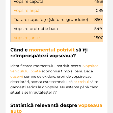
Vopsire capotă
4839
Vopsire aripă
1099
Tratare suprafețe (șlefuire, grunduire)
850
Vopsire protecție bara
549
Vopsire jante
1500
Când e
momentul potrivit
să îți
reîmprospătezi vopseaua?
Identificarea momentului potrivit pentru
vopsirea
vehiculului
poate
economisi timp și bani. Dacă
observi
semne de oxidare, erori de vopsire sau
deteriorări, acesta este semnalul că
ar
trebui
să te
gândești serios la o vopsire. Nu aștepta până când
situația se înrăutățește! ??
Statistică relevantă despre
vopseaua
auto