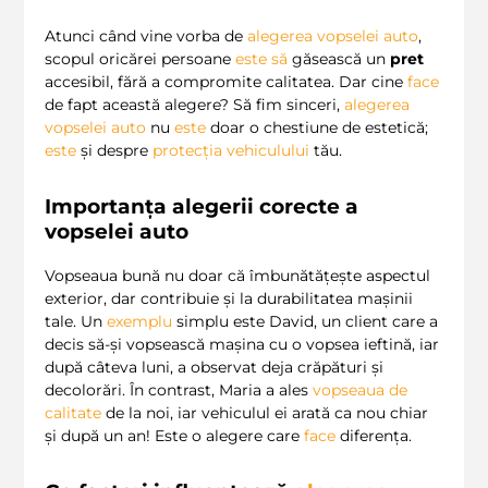
Atunci când vine vorba de
alegerea vopselei
auto
,
scopul oricărei persoane
este
să
găsească un
pret
accesibil, fără a compromite calitatea. Dar cine
face
de fapt această alegere? Să fim sinceri,
alegerea
vopselei
auto
nu
este
doar o chestiune de estetică;
este
și despre
protecția vehiculului
tău.
Importanța alegerii corecte a
vopselei auto
Vopseaua bună nu doar că îmbunătățește aspectul
exterior, dar contribuie și la durabilitatea mașinii
tale. Un
exemplu
simplu este David, un client care a
decis să-și vopsească mașina cu o vopsea ieftină, iar
după câteva luni, a observat deja crăpături și
decolorări. În contrast, Maria a ales
vopseaua de
calitate
de la noi, iar vehiculul ei arată ca nou chiar
și după un an! Este o alegere care
face
diferența.