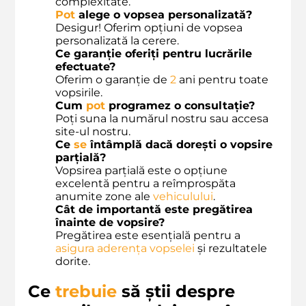
complexitate.
Pot
alege o vopsea personalizată?
Desigur! Oferim opțiuni de vopsea
personalizată la cerere.
Ce garanție oferiți pentru lucrările
efectuate?
Oferim o garanție de
2
ani pentru toate
vopsirile.
Cum
pot
programez o consultație?
Poți suna la numărul nostru sau accesa
site-ul nostru.
Ce
se
întâmplă dacă dorești o vopsire
parțială?
Vopsirea parțială este o opțiune
excelentă pentru a reîmprospăta
anumite zone ale
vehiculului
.
Cât de importantă este pregătirea
înainte de vopsire?
Pregătirea este esențială pentru a
asigura
aderența vopselei
și rezultatele
dorite.
Ce
trebuie
să știi despre