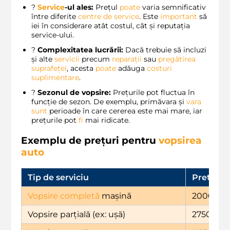
?
Service
-ul ales:
Prețul
poate
varia semnificativ
între diferite
centre de service
. Este
important
să
iei în considerare atât costul, cât și reputația
service-ului.
?
Complexitatea lucrării:
Dacă trebuie să incluzi
și alte
servicii
precum
reparații
sau
pregătirea
suprafeței
, acesta
poate
adăuga
costuri
suplimentare
.
?
Sezonul de vopsire:
Prețurile pot fluctua în
funcție de sezon. De exemplu, primăvara și
vara
sunt
perioade în care cererea este mai mare, iar
prețurile pot
fi
mai ridicate.
Exemplu de prețuri pentru
vopsirea
auto
Tip de serviciu
Pret (LEI
Vopsire completă
mașină
20000
Vopsire parțială (ex: ușă)
2750