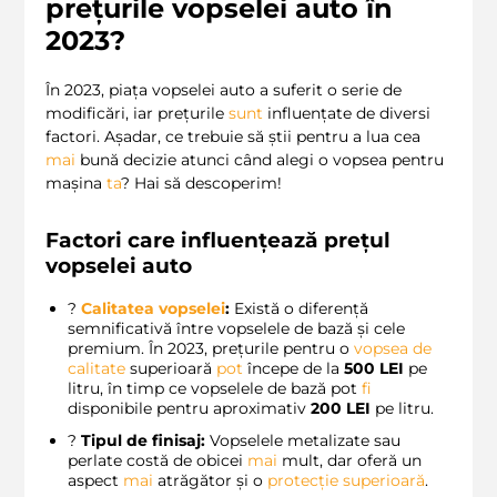
prețurile vopselei auto în
2023?
În 2023, piața vopselei auto a suferit o serie de
modificări, iar prețurile
sunt
influențate de diversi
factori. Așadar, ce trebuie să știi pentru a lua cea
mai
bună decizie atunci când alegi o vopsea pentru
mașina
ta
? Hai să descoperim!
Factori care influențează prețul
vopselei auto
?
Calitatea vopselei
:
Există o diferență
semnificativă între vopselele de bază și cele
premium. În 2023, prețurile pentru o
vopsea de
calitate
superioară
pot
începe de la
500 LEI
pe
litru, în timp ce vopselele de bază pot
fi
disponibile pentru aproximativ
200 LEI
pe litru.
?
Tipul de finisaj:
Vopselele metalizate sau
perlate costă de obicei
mai
mult, dar oferă un
aspect
mai
atrăgător și o
protecție superioară
.