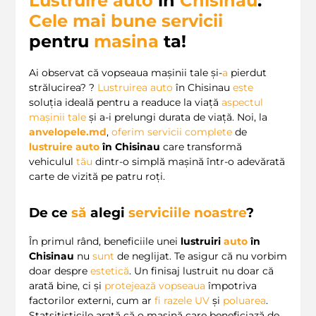
Lustruire auto
in
Chisinau
:
Cele mai bune servicii
pentru
masina
ta!
Ai observat că vopseaua mașinii tale și-
a
pierdut
strălucirea? ?
Lustruirea auto
în Chisinau
este
soluția ideală pentru a readuce la viață
aspectul
mașinii tale
și a-i prelungi durata de viață. Noi, la
anvelopele.md
,
oferim
servicii complete
de
lustruire auto
în Chisinau
care transformă
vehiculul
tău
dintr-o simplă mașină într-o adevărată
carte de vizită pe patru roți.
De ce
să
alegi
serviciile noastre
?
În primul rând, beneficiile unei
lustruiri
auto
în
Chisinau
nu
sunt
de neglijat. Te asigur că nu vorbim
doar despre
estetică
. Un finisaj lustruit nu doar că
arată bine, ci și
protejează vopseaua
împotriva
factorilor externi, cum ar
fi
razele UV
și
poluarea
.
Statsitisticile arată că o mașină care beneficiază de