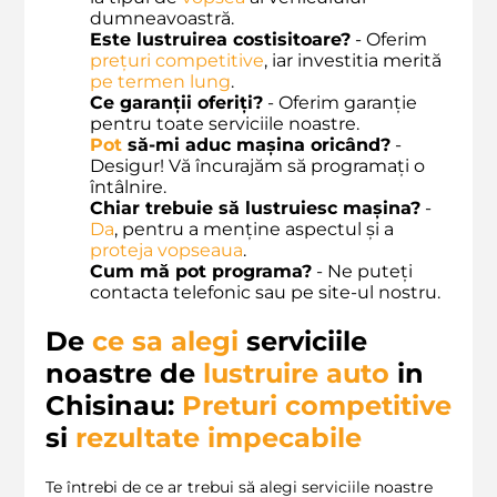
dumneavoastră.
Este lustruirea costisitoare?
- Oferim
prețuri competitive
, iar investitia merită
pe termen lung
.
Ce garanții oferiți?
- Oferim garanție
pentru toate serviciile noastre.
Pot
să-mi aduc mașina oricând?
-
Desigur! Vă încurajăm să programați o
întâlnire.
Chiar trebuie să lustruiesc mașina?
-
Da
, pentru a menține aspectul și a
proteja vopseaua
.
Cum mă pot programa?
- Ne puteți
contacta telefonic sau pe site-ul nostru.
De
ce sa alegi
serviciile
noastre de
lustruire auto
in
Chisinau:
Preturi competitive
si
rezultate impecabile
Te întrebi de ce ar trebui să alegi serviciile noastre