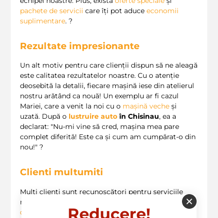
echipei noastre. Plus, există
oferte speciale
și
pachete de servicii
care îți pot aduce
economii
suplimentare
. ?
Rezultate impresionante
Un alt motiv pentru care clienții dispun să ne aleagă
este calitatea rezultatelor noastre. Cu o atenție
deosebită la detalii, fiecare mașină iese din atelierul
nostru arătând ca nouă! Un exemplu ar fi cazul
Mariei, care a venit la noi cu o
mașină veche
și
uzată. După o
lustruire auto
în Chisinau
, ea a
declarat: "Nu-mi vine să cred, mașina mea pare
complet diferită! Este ca și cum am cumpărat-o din
nou!" ?
Clienti multumiti
Mulți clienți sunt recunoscători pentru serviciile
noastre, iar evaluările lor vorbesc de la sine. De la
Reducere!
diagnosticare
la
polizare
, fiecare serviciu este