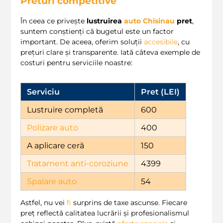
Preturi competitive
În ceea ce privește
lustruirea
auto Chisinau
pret
,
suntem conștienți că bugetul este un factor
important. De aceea, oferim soluții
accesibile
, cu
prețuri clare și transparente. Iată câteva exemple de
costuri pentru serviciile noastre:
Serviciu
Pret (LEI)
Lustruire completă
600
Polizare auto
400
A aplicare ceră
150
Tratament anti-coroziune
4399
Spalare auto
54
Astfel, nu vei
fi
surprins de taxe ascunse. Fiecare
preț reflectă calitatea lucrării și profesionalismul