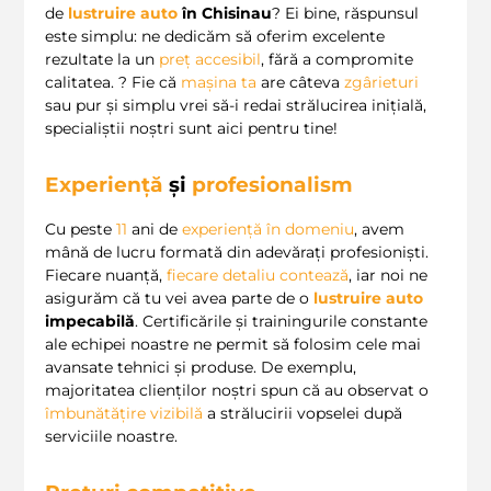
de
lustruire auto
în Chisinau
? Ei bine, răspunsul
este simplu: ne dedicăm să oferim excelente
rezultate la un
preț accesibil
, fără a compromite
calitatea. ? Fie că
mașina ta
are câteva
zgârieturi
sau pur și simplu vrei să-i redai strălucirea inițială,
specialiștii noștri sunt aici pentru tine!
Experiență
și
profesionalism
Cu peste
11
ani de
experiență în domeniu
, avem
mână de lucru formată din adevărați profesioniști.
Fiecare nuanță,
fiecare detaliu contează
, iar noi ne
asigurăm că tu vei avea parte de o
lustruire auto
impecabilă
. Certificările și trainingurile constante
ale echipei noastre ne permit să folosim cele mai
avansate tehnici și produse. De exemplu,
majoritatea clienților noștri spun că au observat o
îmbunătățire vizibilă
a strălucirii vopselei după
serviciile noastre.