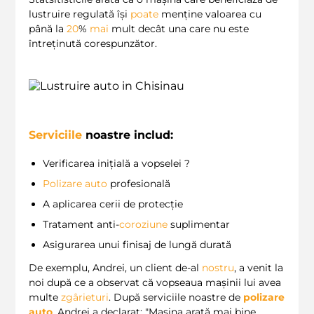
lustruire regulată își
poate
menține valoarea cu
până la
20
%
mai
mult decât una care nu este
întreținută corespunzător.
Serviciile
noastre includ:
Verificarea inițială a vopselei ?️
Polizare auto
profesională
A aplicarea cerii de protecție
Tratament anti-
coroziune
suplimentar
Asigurarea unui finisaj de lungă durată
De exemplu, Andrei, un client de-al
nostru
, a venit la
noi după ce a observat că vopseaua mașinii lui avea
multe
zgârieturi
. După serviciile noastre de
polizare
auto
, Andrei a declarat: "Mașina arată mai bine