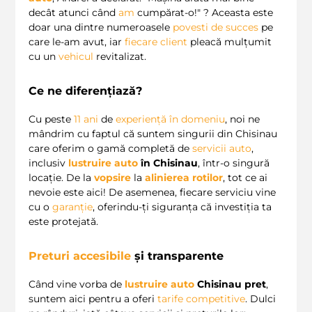
decât atunci când
am
cumpărat-o!" ? Aceasta este
doar una dintre numeroasele
povesti de succes
pe
care le-am avut, iar
fiecare client
pleacă mulțumit
cu un
vehicul
revitalizat.
Ce ne diferențiază?
Cu peste
11
ani
de
experiență în domeniu
, noi ne
mândrim cu faptul că suntem singurii din Chisinau
care oferim o gamă completă de
servicii auto
,
inclusiv
lustruire auto
în Chisinau
, într-o singură
locație. De la
vopsire
la
alinierea rotilor
, tot ce ai
nevoie este aici! De asemenea, fiecare serviciu vine
cu o
garanție
, oferindu-ți siguranța că investiția ta
este protejată.
Preturi accesibile
și transparente
Când vine vorba de
lustruire auto
Chisinau pret
,
suntem aici pentru a oferi
tarife competitive
. Dulci