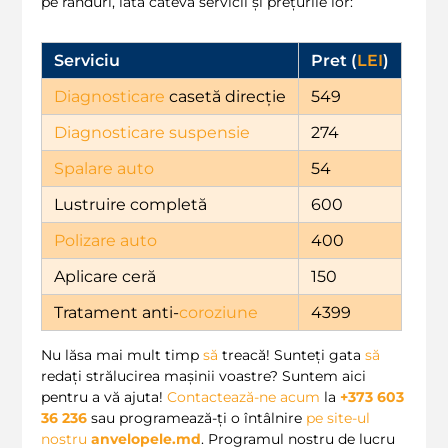
pe rânduri, iată câteva servicii și prețurile lor:
Serviciu
Pret (
LEI
)
Diagnosticare
casetă direcție
549
Diagnosticare suspensie
274
Spalare auto
54
Lustruire completă
600
Polizare auto
400
Aplicare ceră
150
Tratament anti-
coroziune
4399
Nu lăsa mai mult timp
să
treacă! Sunteți gata
să
redați strălucirea mașinii voastre? Suntem aici
pentru a vă ajuta!
Contactează-ne
acum
la
+373 603
36 236
sau programează-ți o întâlnire
pe site-ul
nostru
anvelopele.md
. Programul nostru de lucru