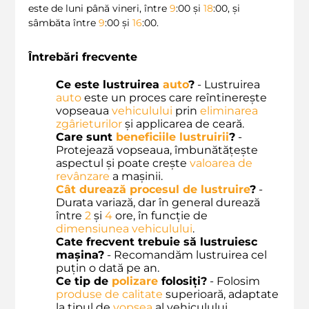
este de luni până vineri, între
9
:00 și
18
:00, și
sâmbăta între
9
:00 și
16
:00.
Întrebări frecvente
Ce este lustruirea
auto
?
- Lustruirea
auto
este un proces care reîntinerește
vopseaua
vehiculului
prin
eliminarea
zgârieturilor
și applicarea de ceară.
Care sunt
beneficiile lustruirii
?
-
Protejează vopseaua, îmbunătățește
aspectul și poate crește
valoarea de
revânzare
a mașinii.
Cât durează procesul de lustruire
?
-
Durata variază, dar în general durează
între
2
și
4
ore, în funcție de
dimensiunea vehiculului
.
Cate frecvent trebuie să lustruiesc
mașina?
- Recomandăm lustruirea cel
puțin o dată pe an.
Ce tip de
polizare
folosiți?
- Folosim
produse de calitate
superioară, adaptate
la tipul de
vopsea
al vehiculului