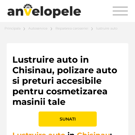
Principala
Autoservice
Repararea caroseriei
lustruire auto
Lustruire auto in
Chisinau, polizare auto
si preturi accesibile
pentru cosmetizarea
masinii tale
SUNATI