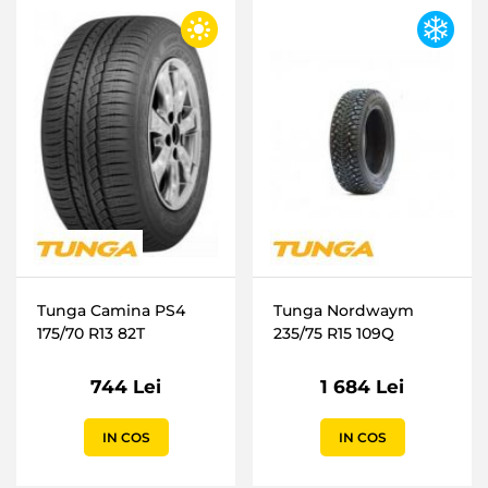
Tunga Camina PS4
Tunga Nordwaym
175/70 R13 82T
235/75 R15 109Q
744 Lei
1 684 Lei
IN COS
IN COS