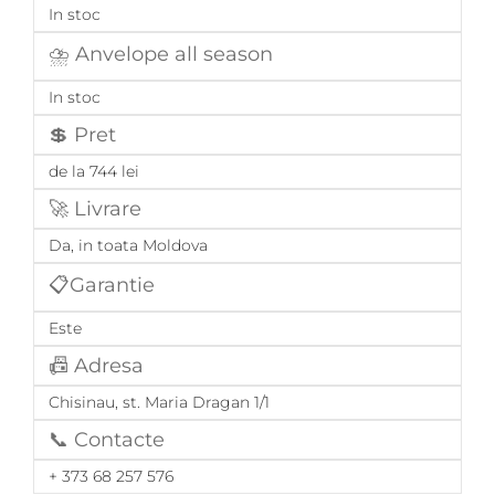
In stoc
⛈️ Anvelope all season
In stoc
💲 Pret
de la 744 lei
🚀 Livrare
Da, in toata Moldova
📋Garantie
Este
📠 Adresa
Chisinau, st. Maria Dragan 1/1
📞 Contacte
+ 373 68 257 576