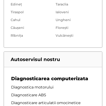
Edineț
Taraclia
Tiraspol
Ialoveni
Cahul
Ungheni
Căușeni
Floreşti
Rîbnița
Vulcăneşti
Autoservisul nostru
Diagnosticarea computerizata
Diagnostica motorului
Diagnosticare ABS
Diagnosticare articulatii omocinetice