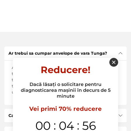
Ar trebui sa cumpar anvelope de vara Tunga?
Reducere!
Anvelopele Tunga de vara s-au impus de mult
timp pe piata auto. Principalele lor avantaje includ
tractiune crescuta, conducere stabila la
Dacă lăsați o solicitare pentru
temperaturi ridicate, iar rezistenta si rezistenta la
diagnosticarea mașinii în decurs de 5
uzura asigura o durata lunga de viata.
minute
Vei primi 70% reducere
Care sunt avantajele anvelopelor de iarna Tunga?
:
:
00
04
55
Principalele avantaje ale anvelopelor de iarna