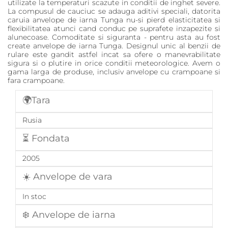
utilizate la temperaturi scazute in conditii de inghet severe.
La compusul de cauciuc se adauga aditivi speciali, datorita
caruia anvelope de iarna Tunga nu-si pierd elasticitatea si
flexibilitatea atunci cand conduc pe suprafete inzapezite si
alunecoase. Comoditate si siguranta - pentru asta au fost
create anvelope de iarna Tunga. Designul unic al benzii de
rulare este gandit astfel incat sa ofere o manevrabilitate
sigura si o plutire in orice conditii meteorologice. Avem o
gama larga de produse, inclusiv anvelope cu crampoane si
fara crampoane.
🌍Tara
Rusia
⏳ Fondata
2005
☀️ Anvelope de vara
In stoc
❄️ Anvelope de iarna