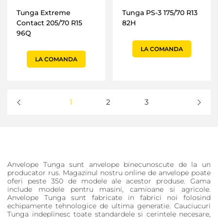
Tunga Extreme
Tunga PS-3 175/70 R13
Contact 205/70 R15
82H
96Q
LA COMANDA
LA COMANDA
1
2
3
Anvelope Tunga sunt anvelope binecunoscute de la un
producator rus. Magazinul nostru online de anvelope poate
oferi peste 350 de modele ale acestor produse. Gama
include modele pentru masini, camioane si agricole.
Anvelope Tunga sunt fabricate in fabrici noi folosind
echipamente tehnologice de ultima generatie. Cauciucuri
Tunga indeplinesc toate standardele si cerintele necesare,