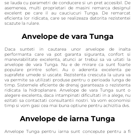
se lauda cu parametri de conducere si un pret accesibil. De
asemenea, multi proprietari de masini remarca designul
excelent pe care il au cauciucuri Tunga. De remarcat
eficienta lor ridicata, care se realizeaza datorita rezistentei
scazute la rulare.
Anvelope de vara Tunga
Daca sunteti in cautarea unor anvelope de inalta
performanta care va pot garanta siguranta, confort si
manevrabilitate excelenta, atunci ar trebui sa va uitati la
anvelope de vara Tunga. Nu e de mirare ca sunt foarte
populare printre soferi. Au o aderenta excelenta pe
suprafete umede si uscate. Rezistenta crescuta la uzura va
va permite sa utilizati produse pentru o perioada lunga de
timp. Sistemele eficiente de drenaj garanteaza o rezistenta
ridicata la hidroplanare. Anvelope de vara Tunga sunt o
alegere excelenta, daca intampinati dificultati in a alege, nu
ezitati sa contactati consultantii nostri. Va vom economisi
timp si vom gasi cea mai buna optiune pentru achizitia dvs.
Anvelope de iarna Tunga
Anvelope Tunga pentru iarna sunt concepute pentru a fi