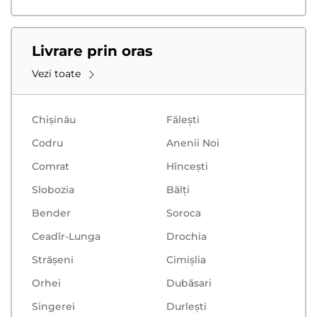
Livrare prin oras
Vezi toate
Chișinău
Făleşti
Codru
Anenii Noi
Comrat
Hînceşti
Slobozia
Bălţi
Bender
Soroca
Ceadîr-Lunga
Drochia
Strășeni
Cimișlia
Orhei
Dubăsari
Singerei
Durlești