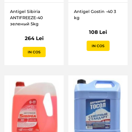
Antigel Sibiria
Antigel Gostin -40 3
ANTIFREEZE-40
kg
зеленый 5kg
108 Lei
264 Lei
IN COS
IN COS