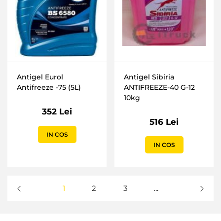
Antigel Eurol
Antigel Sibiria
Antifreeze -75 (5L)
ANTIFREEZE-40 G-12
10kg
352 Lei
516 Lei
IN COS
IN COS
1
2
3
...