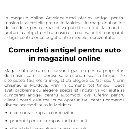
In magazin online Anvelopele.md oferim antigel pentru
masina la accesibile preturi in Moldova. In magazinul online
de produse pentru masini va puteti sa uitati la marci si
preturi la antigel pentru masina. La noi va puteti cumparati
antigel pentru orice buget dintre modele reprezentate.
Comandati antigel pentru auto
in magazinul online
Magazinul nostru este adevarat gasirea pentru proprietari
de masini care isi doresc sa-si economiseasca timpul. Pe
site puteti fara eforti inregistrati alegere cu transport prin
Chisinau si Moldova. Primim comenzi tot timpul! Daca
aveti probleme cu alegere, specialistii nostri va vor ajuta sa
cumparati antigel pentru automobil dvs. Oferim pentru
clientii nostri cele mai bune oportunitati pentru comanda
diverse accesorii auto in Moldova:
efectuarea simplu a comenzilor;
promotii pentru cumparatorii obisnuiti;
sfaturi de la consultantii nostri gratuit;