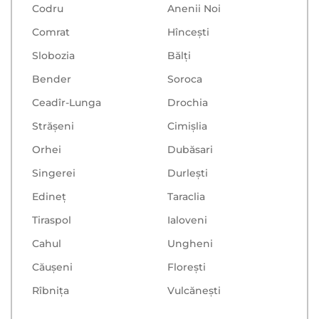
Codru
Anenii Noi
Comrat
Hînceşti
Slobozia
Bălţi
Bender
Soroca
Ceadîr-Lunga
Drochia
Strășeni
Cimișlia
Orhei
Dubăsari
Singerei
Durlești
Edineț
Taraclia
Tiraspol
Ialoveni
Cahul
Ungheni
Căușeni
Floreşti
Rîbnița
Vulcăneşti