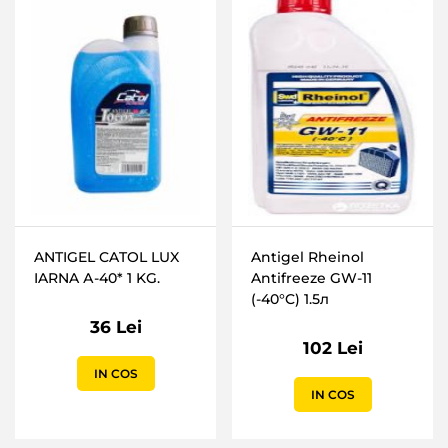
ANTIGEL CATOL LUX
Antigel Rheinol
IARNA А-40* 1 KG.
Antifreeze GW-11
(-40°C) 1.5л
36 Lei
102 Lei
IN COS
IN COS