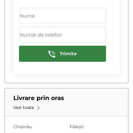
R17
R18
215/55 R17
225/40 R18
225/45 R17
225/60 R18
225/60 R17
235/50 R18
225/65 R17
235/60 R18
235/55 R17
265/60 R18
Trimite
235/65 R17
285/60 R18
Livrare prin oras
Vezi toate
Chișinău
Făleşti