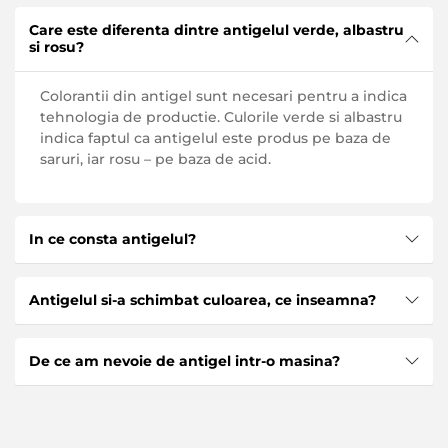
Care este diferenta dintre antigelul verde, albastru
si rosu?
Colorantii din antigel sunt necesari pentru a indica
tehnologia de productie. Culorile verde si albastru
indica faptul ca antigelul este produs pe baza de
saruri, iar rosu – pe baza de acid.
In ce consta antigelul?
Antigelul contine urmatoarele componente:
Antigelul si-a schimbat culoarea, ce inseamna?
Etilen glicol si propilen glicol
Daca, dupa un anumit numar de calatorii, antigelul
Glicerina
De ce am nevoie de antigel intr-o masina?
din masina si-a schimbat culoarea intr-o nuanta
Aditivi
maro sau intunecata, aceasta indica scara si rugina
Antigelul este necesar pentru racirea sistemelor
in sistemul de racire.
Coloranti, pentru a indica baza
masinii, in special a motorului. Lichidul poate