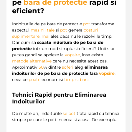
pe
bara de protectie
rapid si
eficient?
Indoiturile de pe bara de protectie
pot
transforma
aspectul
masinii tale
si
pot
genera
costuri
suplimentare
,
mai
ales daca nu le rezolvi la timp.
Dar cum sa
scoate indoitura de pe bara de
protectie
intr-un mod simplu si eficient? Unii s-ar
putea gandi sa apeleze la
vopsire
, insa exista
metode alternative
care nu necesita acest pas.
Aproximativ
30
% dintre
soferi
aleg
eliminarea
indoiturilor de pe bara de protectie fara
vopsire
,
ceea ce
poate
economisi
timp si bani
.
Tehnici Rapid pentru Eliminarea
Indoiturilor
De multe ori, indoiturile
se
pot
trata rapid cu tehnici
simple pe care le poti incerca si acasa. De exemplu: