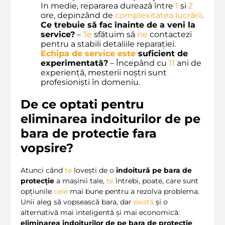
In medie, repararea durează între
1
si
2
ore, depinzând de
complexitatea lucrării
.
Ce trebuie să fac înainte de a veni la
service?
–
Te
sfătuim să
ne
contactezi
pentru a stabili detaliile reparației.
Echipa de service
este
suficient de
experimentată?
– Începând cu
11
ani de
experiență, mesterii noștri sunt
profesioniști în domeniu.
De ce optati pentru
eliminarea indoiturilor de pe
bara de protectie fara
vopsire?
Atunci când
te
lovești de o
indoitură pe bara de
protecție
a mașinii tale,
te
întrebi, poate, care sunt
opțiunile
cele
mai bune pentru a rezolva problema.
Unii aleg să vopsească bara, dar
există
și o
alternativă mai inteligentă și mai economică:
eliminarea indoiturilor de pe bara de protectie