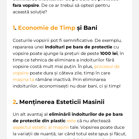
fara vopsire
. De ce ar trebui să optezi pentru
această soluție?
1
.
Economie de Timp
și Bani
Costurile vopsirii pot fi semnificative. De exemplu,
repararea unei
indoituri pe bara de protectie
cu
vopsire poate ajunge la prețuri de peste
1000 lei
, în
timp ce tehnica de eliminare a indoiturilor fără
vopsire costă mult mai puțin. În plus,
procesul de
vopsire
poate dura și câteva zile, timp în care
mașina ta
rămâne inactivă. Prin eliminarea
indoiturilor, economisești nu doar bani, ci și timp!
2
. Menținerea Esteticii Masinii
Un alt avantaj al
eliminării indoiturilor de pe bara
de protectie din plastic
este
că nu afectează
aspectul estetic al mașinii
tale. Vopsirea poate duce
la variații de nuanță, iar când totul este spus și făcut,