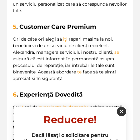
un serviciu personalizat care să corespundă nevoilor
tale.
5
. Customer Care Premium
Ori de câte ori alegi să
îți
repari mașina la noi,
beneficiezi de un serviciu de clienți excelent.
Alexandra, managera serviciului nostru clienți,
se
asigură că ești informat în permanență asupra
procesului de reparație, iar întrebările tale sunt
binevenite. Această abordare
te
face să te simți
apreciat și în siguranță.
6
. Experiență Dovedită
Cu
11
ani de
experiență în domeniu
, echipa noastră
știe exact cum să se ocupe de problemele tale. Știm
Reducere!
că fiecare
mașină
este diferită, așa că ne adaptăm
tehnicile pentru a asigura
rezultate excelente
. De
asemenea, statisticile arată că
peste 85% din
Dacă lăsați o solicitare pentru