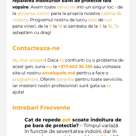
repararea indoiturilor barei de protectie fara
vopsire
. Avem toate
serviciile
intr-un singur loc - de
la
alinierea rotilor
pana la propria noastra
cabina de
vopsire
. Programul nostru de lucru
este
de
luni
pana vineri, de la
9
la
18
si sambata de la
9
la
16
.
Te
așteptăm cu drag!
Contacteaza-ne
Nu mai astepta
! Daca
te
confrunti cu o problema de
acest gen, suna-
ne
la
+373 603 36 236
sau viziteaza
site-ul nostru
anvelopele.md
pentru a face o
programare
. Oferim
garantie
pentru toate serviciile,
iar mesterii nostri profesionisti sunt gata sa
te
ajute!
Intrebari Frecvente
Cat de repede
pot
scoate indoitura de
pe bara de protectie?
– Timpul variază
în funcție de severitatea indoirii, dar în