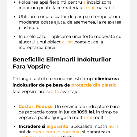
Folosirea apei fierbinti pentru
a
incalzi zona
indoitura poate face materialul
mai
maleabil;
Utilizarea unui uscator de par pe o temperatura
moderata poate ajuta, de asemenea, la relaxarea
plasticului;
In unele cazuri, aplicarea unei forte moderate cu
ajutorul unui obiect
curat
poate duce la
indreptarea barei.
Beneficiile Eliminarii Indoiturilor
Fara Vopsire
Pe langa faptul ca economisesti timp,
eliminarea
indoiturilor de pe bara de
protectie din plastic
fara vopsire are si
alte
avantaje:
Costuri Reduse
: Un serviciu de indreptare barei
de protectie costa in jur de
1099 lei
, in timp ce
vopsirea poate ajunge la mult
mai
mult.
Incredere si
Siguranta
: Specialistii nostri
au
11
ani de
experienta in domeniu
si garanteaza