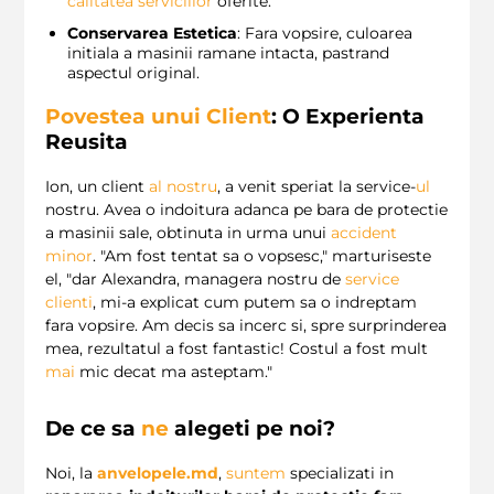
calitatea serviciilor
oferite.
Conservarea Estetica
: Fara vopsire, culoarea
initiala a masinii ramane intacta, pastrand
aspectul original.
Povestea unui Client
: O Experienta
Reusita
Ion, un client
al
nostru
, a venit speriat la service-
ul
nostru. Avea o indoitura adanca pe bara de protectie
a masinii sale, obtinuta in urma unui
accident
minor
. "Am fost tentat sa o vopsesc," marturiseste
el, "dar Alexandra, managera nostru de
service
clienti
, mi-a explicat cum putem sa o indreptam
fara vopsire. Am decis sa incerc si, spre surprinderea
mea, rezultatul a fost fantastic! Costul a fost mult
mai
mic decat ma asteptam."
De ce sa
ne
alegeti pe noi?
Noi, la
anvelopele.md
,
suntem
specializati in