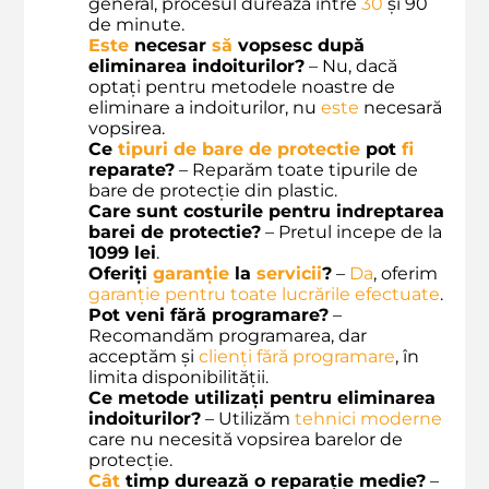
general, procesul durează între
30
și 90
de minute.
Este
necesar
să
vopsesc după
eliminarea indoiturilor?
– Nu, dacă
optați pentru metodele noastre de
eliminare a indoiturilor, nu
este
necesară
vopsirea.
Ce
tipuri de bare de protectie
pot
fi
reparate?
– Reparăm toate tipurile de
bare de protecție din plastic.
Care sunt costurile pentru indreptarea
barei de protectie?
– Pretul incepe de la
1099 lei
.
Oferiți
garanție
la
servicii
?
–
Da
, oferim
garanție pentru toate lucrările efectuate
.
Pot veni fără programare?
–
Recomandăm programarea, dar
acceptăm și
clienți fără programare
, în
limita disponibilității.
Ce metode utilizați pentru eliminarea
indoiturilor?
– Utilizăm
tehnici moderne
care nu necesită vopsirea barelor de
protecție.
Cât
timp durează o reparație medie?
–