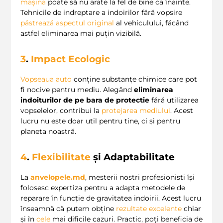
mașina
poate să nu arate la fel de bine ca înainte.
Tehnicile de indreptare a indoirilor fără vopsire
păstrează aspectul original
al vehiculului, făcând
astfel eliminarea mai puțin vizibilă.
3
.
Impact Ecologic
Vopseaua auto
conține substanțe chimice care pot
fi nocive pentru mediu. Alegând
eliminarea
indoiturilor de pe bara de protectie
fără utilizarea
vopselelor, contribui la
protejarea mediului
. Acest
lucru nu este doar util pentru tine, ci și pentru
planeta noastră.
4
.
Flexibilitate
și Adaptabilitate
La
anvelopele.md
, mesterii nostri profesionisti își
folosesc expertiza pentru a adapta metodele de
reparare în funcție de gravitatea indoirii. Acest lucru
înseamnă că putem obține
rezultate excelente
chiar
și în
cele
mai dificile cazuri. Practic, poți beneficia de