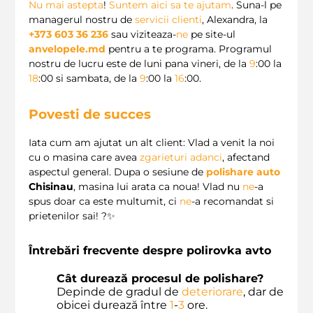
Nu mai astepta
!
Suntem aici sa te ajutam
. Suna-l pe
managerul nostru de
servicii clienti
, Alexandra, la
+373 603 36 236
sau viziteaza-
ne
pe site-ul
anvelopele.md
pentru a te programa. Programul
nostru de lucru este de luni pana vineri, de la
9
:00 la
18
:00 si sambata, de la
9
:00 la
16
:00.
Povesti de succes
Iata cum am ajutat un alt client: Vlad a venit la noi
cu o masina care avea
zgarieturi adanci
, afectand
aspectul general. Dupa o sesiune de
polishare auto
Chisinau
, masina lui arata ca noua! Vlad nu
ne
-a
spus doar ca este multumit, ci
ne
-a recomandat si
prietenilor sai! ?✨
Întrebări frecvente despre
polirovka avto
Cât durează procesul de polishare?
Depinde de gradul de
deteriorare
, dar de
obicei durează între
1
-
3
ore.