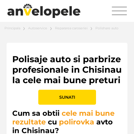
Principala
Autoservice
Repararea caroseriei
Polishare auto
Polisaje auto si parbrize
profesionale in Chisinau
la cele mai bune preturi
SUNATI
Cum sa obtii
cele mai bune
rezultate
cu
polirovka
avto
in Chisinau?