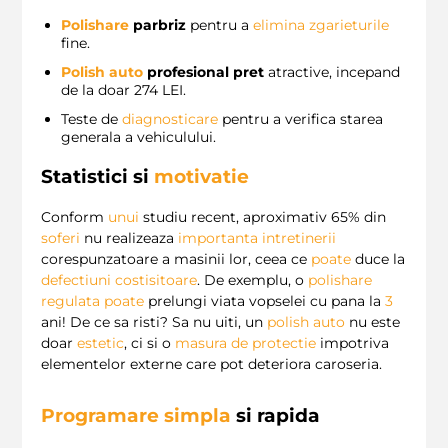
Polishare
parbriz
pentru a
elimina zgarieturile
fine.
Polish auto
profesional pret
atractive, incepand
de la doar 274 LEI.
Teste de
diagnosticare
pentru a verifica starea
generala a vehiculului.
Statistici si
motivatie
Conform
unui
studiu recent, aproximativ 65% din
soferi
nu realizeaza
importanta intretinerii
corespunzatoare a masinii lor, ceea ce
poate
duce la
defectiuni costisitoare
. De exemplu, o
polishare
regulata
poate
prelungi viata vopselei cu pana la
3
ani! De ce sa risti? Sa nu uiti, un
polish auto
nu este
doar
estetic
, ci si o
masura de protectie
impotriva
elementelor externe care pot deteriora caroseria.
Programare simpla
si rapida