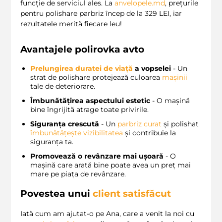
funcție de serviciul ales. La
anvelopele.md
, prețurile
pentru polishare parbriz încep de la 329 LEI, iar
rezultatele merită fiecare leu!
Avantajele
polirovka avto
Prelungirea duratei de viață
a vopselei
- Un
strat de polishare protejează culoarea
mașinii
tale de deteriorare.
Îmbunătățirea aspectului estetic
- O mașină
bine îngrijită atrage toate privirile.
Siguranța crescută
- Un
parbriz curat
și polishat
îmbunătățește vizibilitatea
și contribuie la
siguranța ta.
Promovează o revânzare mai ușoară
- O
mașină care arată bine poate avea un preț mai
mare pe piața de revânzare.
Povestea unui
client satisfăcut
Iată cum am ajutat-o pe Ana, care a venit la noi cu