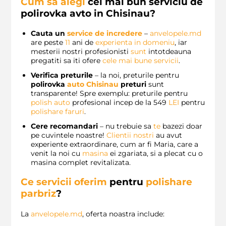
Cum sa alegi
cel mai bun serviciu de
polirovka avto
in Chisinau?
Cauta un
service de incredere
–
anvelopele.md
are peste
11
ani de
experienta in domeniu
, iar
mesterii nostri profesionisti
sunt
intotdeauna
pregatiti sa iti ofere
cele mai bune servicii
.
Verifica preturile
– la noi, preturile pentru
polirovka
auto Chisinau
preturi
sunt
transparente! Spre exemplu: preturile pentru
polish auto
profesional incep de la 549
LEI
pentru
polishare faruri
.
Cere recomandari
– nu trebuie sa
te
bazezi doar
pe cuvintele noastre!
Clientii nostri
au avut
experiente extraordinare, cum ar fi Maria, care a
venit la noi cu
masina
ei zgariata, si a plecat cu o
masina complet revitalizata.
Ce servicii oferim
pentru
polishare
parbriz
?
La
anvelopele.md
, oferta noastra include: