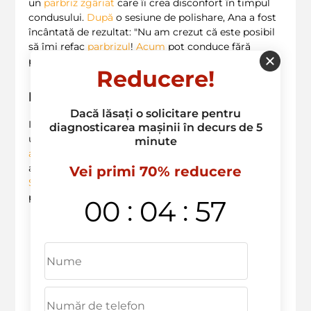
un
parbriz zgâriat
care îi crea disconfort în timpul
condusului.
După
o sesiune de polishare, Ana a fost
încântată de rezultat: "Nu am crezut că este posibil
să îmi refac
parbrizul
!
Acum
pot conduce fără
probleme, iar mașina arată fantastic!" ?✨
Reducere!
Investiția în îngrijirea autoturismului
Dacă lăsați o solicitare pentru
Investește în
polirovka avto
pentru a te bucura de
diagnosticarea mașinii în decurs de 5
un
vehicul
strălucitor și de încredere! La
minute
anvelopele.md
,
oferim
o gamă variată de
servicii
,
axate pe
satisfacția clientului
. Nu aștepta prea mult!
Vei primi 70% reducere
Suna acum
la
+373 603 36 236
pentru a face o
programare!
:
:
00
04
56
Deservim in urmatoarele raioane: Ciocana,
Rascani, Botanica, Centru, Sculeni, Buiucani