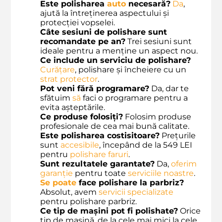
Este polisharea
auto
necesară?
Da
,
ajută la întreținerea aspectului și
protecției vopselei.
Câte sesiuni de polishare sunt
recomandate pe an?
Trei sesiuni sunt
ideale pentru a menține un aspect nou.
Ce include un serviciu de polishare?
Curățare
, polishare și încheiere cu un
strat protector
.
Pot veni fără programare?
Da, dar te
sfătuim
să
faci o programare pentru a
evita așteptările.
Ce produse folosiți?
Folosim produse
profesionale de cea mai bună calitate.
Este polisharea costisitoare?
Prețurile
sunt
accesibile
, începând de la 549 LEI
pentru
polishare faruri
.
Sunt rezultatele garantate?
Da,
oferim
garanție
pentru toate
serviciile noastre
.
Se
poate
face polishare la parbriz?
Absolut, avem
servicii specializate
pentru polishare parbriz.
Ce tip de maşini pot fi polishate?
Orice
tip de maşină, de la cele mai mici la cele