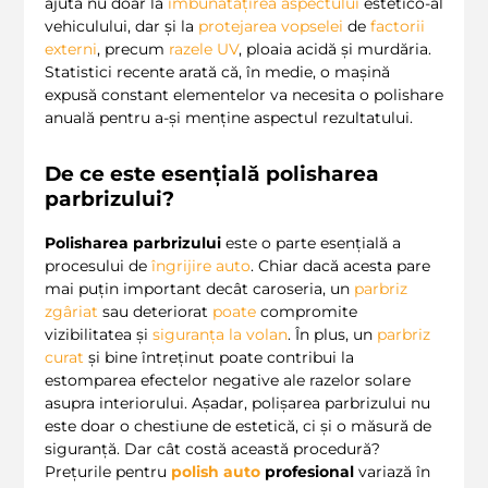
ajută nu doar la
îmbunătățirea aspectului
estetico-al
vehiculului, dar și la
protejarea vopselei
de
factorii
externi
, precum
razele UV
, ploaia acidă și murdăria.
Statistici recente arată că, în medie, o maşină
expusă constant elementelor va necesita o polishare
anuală pentru a-și menține aspectul rezultatului.
De ce este esențială
polisharea
parbrizului
?
Polisharea parbrizului
este o parte esențială a
procesului de
îngrijire auto
. Chiar dacă acesta pare
mai puțin important decât caroseria, un
parbriz
zgâriat
sau deteriorat
poate
compromite
vizibilitatea și
siguranța la volan
. În plus, un
parbriz
curat
și bine întreținut poate contribui la
estomparea efectelor negative ale razelor solare
asupra interiorului. Așadar, polişarea parbrizului nu
este doar o chestiune de estetică, ci și o măsură de
siguranță. Dar cât costă această procedură?
Prețurile pentru
polish auto
profesional
variază în