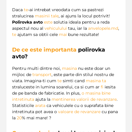
Daca
te
-ai intrebat vreodata cum sa pastrezi
stralucirea
masinii tale
, ai ajuns la locul potrivit!
Polirovka avto
este
solutia ideala pentru a reda
aspectul nou al
vehiculului
tau, iar la
anvelopele.md
,
te
ajutam sa obtii cele
mai
bune rezultate!
De ce este importanta
polirovka
avto
?
Pentru multi dintre noi,
masina
nu este doar un
mijloc de
transport
, este parte din stilul nostru de
viata. Imagina-ti cum
te
simti cand
masina
ta
straluceste in lumina soarelui, ca si cum ar
fi
iesita
de pe banda de fabricatie. In plus,
o
masina bine
intretinuta
ajuta la
mentinerea valorii de revanzare
.
Statisticile
arata
ca vehiculele cu o suprafata bine
intretinuta pot avea o
valoare de revanzare
cu pana
la
20
% mai mare! ?️