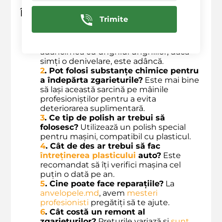
Întrebări Frecvente
Trimite
1
. Cum pot ști dacă zgarietura este
superficială sau adâncă?
Verifică
adâncimea cu unghiul unghiilor; dacă
simți o denivelare, este adâncă.
2
. Pot folosi substanțe chimice pentru
a îndepărta zgarieturile?
Este mai bine
să lași această sarcină pe mâinile
profesioniștilor pentru a evita
deteriorarea suplimentară.
3
. Ce tip de polish ar trebui să
folosesc?
Utilizează un polish special
pentru mașini, compatibil cu plasticul.
4
. Cât de des ar trebui să fac
întreținerea plasticului
auto?
Este
recomandat să îți verifici mașina cel
puțin o dată pe an.
5
. Cine poate face reparațiile?
La
anvelopele.md
, avem
mesteri
profesionisti
pregătiți să te ajute.
6
. Cât costă un remont al
zgarieturilor?
Prețurile variază și
sunt