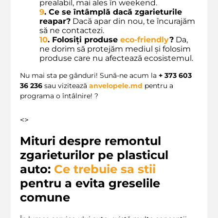
prealabil, mai ales în weekend.
9
. Ce se întâmplă dacă zgarieturile
reapar?
Dacă apar din nou, te încurajăm
să ne contactezi.
10
. Folosiți produse
eco-friendly
?
Da,
ne dorim să protejăm mediul și folosim
produse care nu afectează ecosistemul.
Nu mai sta pe gânduri! Sună-ne acum la
+ 373 603
36 236
sau vizitează
anvelopele.md
pentru a
programa o întâlnire! ?
<>
Mituri despre remontul
zgarieturilor pe plasticul
auto:
Ce trebuie sa stii
pentru a evita greselile
comune