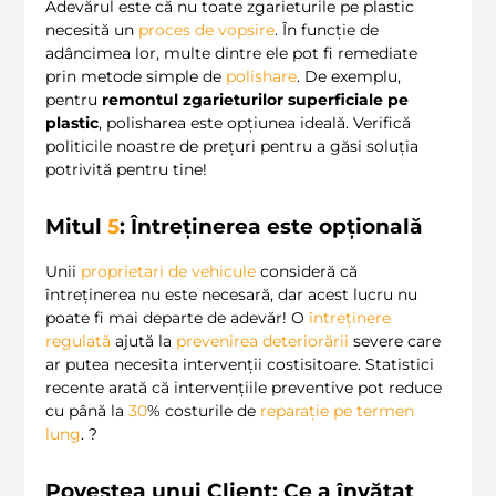
Adevărul este că nu toate zgarieturile pe plastic
necesită un
proces de vopsire
. În funcție de
adâncimea lor, multe dintre ele pot fi remediate
prin metode simple de
polishare
. De exemplu,
pentru
remontul zgarieturilor superficiale pe
plastic
, polisharea este opțiunea ideală. Verifică
politicile noastre de prețuri pentru a găsi soluția
potrivită pentru tine!
Mitul
5
: Întreținerea este opțională
Unii
proprietari de vehicule
consideră că
întreținerea nu este necesară, dar acest lucru nu
poate fi mai departe de adevăr! O
întreținere
regulată
ajută la
prevenirea deteriorării
severe care
ar putea necesita intervenții costisitoare. Statistici
recente arată că intervențiile preventive pot reduce
cu până la
30
% costurile de
reparație
pe termen
lung
. ?
Povestea unui Client: Ce a învățat