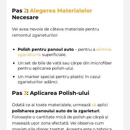
Pas
2
:
Alegerea Materialelor
Necesare
Vei avea nevoie de câteva materiale pentru
remontul zgarieturilor:
Polish pentru panoul auto
– pentru a
elimina
zgarieturile
superficiale.
Un set de bile de vată sau cârpe din microfiber
pentru aplicarea polish-ului.
Un marker special pentru plastic în cazul
zgarieturilor adânci.
Pas
3
: Aplicarea Polish-ului
Odată ce ai toate materialele, urmează
să
aplici
polisharea panoului auto de la zgarieturi
.
Folosește o cantitate mică de polish pe cârpă și
masează ușor zona afectată. Vei observa cum
zgarieturile dispar treptat. Aceasta este o tehnica