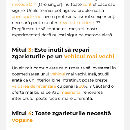
metode DIY
(fă-o singur), nu toate
sunt
eficace sau
sigure. Unele tehnici pot agrava problema. La
anvelopele.md
, avem profesionalismul și experiența
necesară pentru a oferi
rezultate optime
. ?‍?
Pregătește-te să contactezi meșterii noștri
experimentați dacă nu ești sigur de metoda alesă.
Mitul
3
: Este inutil să repari
zgarieturile pe un
vehicul
mai vechi
Un alt mit comun este că nu merită să investești în
cosmetizarea unui
vehicul
mai vechi. Însă, studii
arată că un interior bine întreținut poate crește
valoarea de revânzare
cu până la
20
%. ?️ Căutând o
ofertă mai bună pentru
mașina ta
, renovarea
interiorului poate face o mare diferență.
Mitul
4
: Toate zgarieturile necesită
vopsire