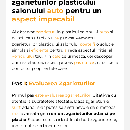
zgarieturilor plasticului
salonului
auto
pentru un
aspect impecabil
Ai observat
zgarieturi
in plasticul salonului
auto
si
nu stii ce sa faci? Nu
te
panica! Remontul
zgarieturilor plasticului salonului
poate
fi
o solutie
simpla si
eficienta
pentru
a
reda aspectul initial al
vehiculului
tau. ? In
cele
ce urmeaza, vei descoperi
cum sa efectuezi acest proces
pas cu pas
, chiar de la
confortul propriei tale case.
Pas
1
:
Evaluarea Zgarieturilor
Primul pas
este
evaluarea zgarieturilor
. Uitati-va cu
atentie la suprafetele afectate. Daca zgarieturile
sunt
adanci, s-ar putea sa aveti nevoie de o metoda
mai
avansata gen
remont zgarieturilor adanci pe
plastic
. Scopul este sa identificati toate zgarieturile,
indiferent de adancimea lor.