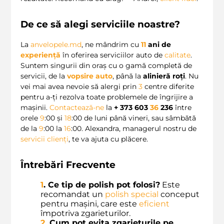
De ce să alegi serviciile noastre?
La
anvelopele.md
, ne mândrim cu
11
ani de
experiență
în oferirea serviciilor auto de
calitate
.
Suntem singurii din oraș cu o gamă completă de
servicii, de la
vopsire auto
, până la
alinieră roți
. Nu
vei mai avea nevoie să alergi prin
3
centre diferite
pentru a-ți rezolva toate problemele de îngrijire a
mașinii.
Contactează-ne
la
+ 373 603
36
236
între
orele
9
:00 și
18
:00 de luni până vineri, sau sâmbătă
de la
9
:00 la
16
:00. Alexandra, managerul nostru de
servicii clienți
, te va ajuta cu plăcere.
Întrebări Frecvente
1
. Ce tip de polish pot folosi?
Este
recomandat un
polish special
conceput
pentru mașini, care este
eficient
împotriva zgarieturilor.
2
. Cum pot evita zgarieturile pe