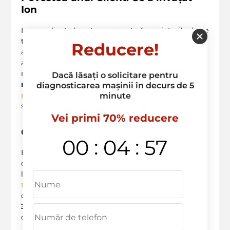
Ion
Ion, un client al nostru, a crezut că zgarieturile de pe
torpedo nu reprezintă o mare problemă. După ce a
Reducere!
aflat că acest lucru poate afecta și valoarea mașinii,
a decis să vină la noi pentru o evaluare. Specialistii
noștri i-au explicat că soluția potrivită este un
Dacă lăsați o solicitare pentru
remont al zgarieturilor plasticului auto
cu
diagnosticarea mașinii în decurs de 5
polishare
, iar rezultatul a fost uimitor! Acum se
minute
simte mândru de mașina lui și de decizia luată. ?✨
Vei primi 70% reducere
Concluzie
:
:
00
04
56
Este esențial să ne informăm corect înainte de a lua
decizii privind
întreținerea vehiculului
nostru. Nu
lăsa miturile să te împiedice să investești în
mașina
ta
. Dacă ai întrebări sau vrei să programi o
consultație, nu ezita să ne contactezi! Sună-ne la
+
373 603 36 236
și pregătește-te pentru o experiență
de
service auto
de
calitate superioară
! ?