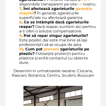
disponibile transparent pe site-
ul
nostru.
7
. Îmi afectează zgarieturile
garanția
mașinii
?
În general, zgarieturile
superficiale nu afectează garanția.
8
. Ce se întâmplă dacă zgarieturile
reapar?
Dacă reapar, suntem aici pentru
a-ți oferi o soluție compensatorie.
9
. Pot să repar singur zgarieturile?
Este posibil, dar este mai bine să lași
profesioniștii să se ocupe de asta.
10
. Cum pot
preveni
zgarieturile pe
plastic?
Folosește protecții pentru
plastice și evită contactul cu obiecte
dure.
Deservim in urmatoarele raioane: Ciocana,
Rascani, Botanica, Centru, Sculeni, Buiucani