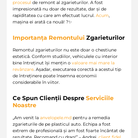
procesul
de remont al zgarieturilor. A fost
impresionată nu doar de rezultate, dar și de
rapiditatea cu care am efectuat lucrul.
Acum
,
mașina ei arată ca nouă! ?✨
Importanța Remontului
Zgarieturilor
Remontul zgarieturilor nu este doar o chestiune
estetică. Conform studiilor, vehiculele cu interior
bine întreținut își mențin o
valoare mai mare la
revânzare
. Așadar, executarea corectă a acestui tip
de întreținere poate însemna economii
considerabile în viitor.
Ce Spun Clienții Despre
Serviciile
Noastre
„Am venit la
anvelopele.md
pentru a remedia
zgarieturile de pe plasticul auto. Echipa a fost
extrem de profesională și am fost foarte încântat de
rezultate. Recomand cu drag!” – Andrei,
client fidel
.