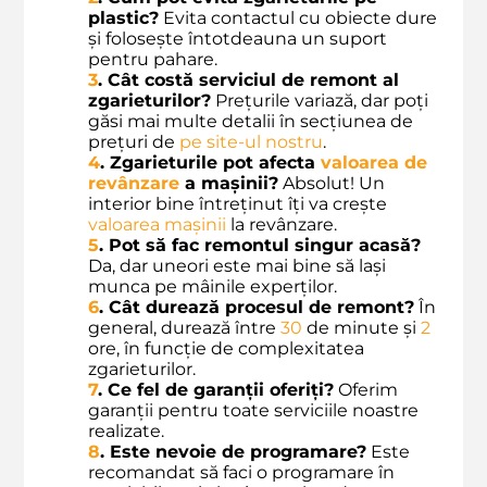
plastic?
Evita contactul cu obiecte dure
și folosește întotdeauna un suport
pentru pahare.
3
. Cât costă serviciul de remont al
zgarieturilor?
Prețurile variază, dar poți
găsi mai multe detalii în secțiunea de
prețuri de
pe site-ul nostru
.
4
. Zgarieturile pot afecta
valoarea de
revânzare
a mașinii?
Absolut! Un
interior bine întreținut îți va crește
valoarea mașinii
la revânzare.
5
. Pot să fac remontul singur acasă?
Da, dar uneori este mai bine să lași
munca pe mâinile experților.
6
. Cât durează procesul de remont?
În
general, durează între
30
de minute și
2
ore, în funcție de complexitatea
zgarieturilor.
7
. Ce fel de garanții oferiți?
Oferim
garanții pentru toate serviciile noastre
realizate.
8
. Este nevoie de programare?
Este
recomandat să faci o programare în