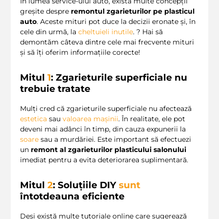
În lumea service-ului auto, există multe concepții
greșite despre
remontul zgarieturilor pe plasticul
auto
. Aceste mituri pot duce la decizii eronate și, în
cele din urmă, la
cheltuieli inutile
. ? Hai să
demontăm câteva dintre cele mai frecvente mituri
și să îți oferim informațiile corecte!
Mitul
1
: Zgarieturile superficiale nu
trebuie tratate
Mulți cred că zgarieturile superficiale nu afectează
estetica
sau
valoarea mașinii
. În realitate, ele pot
deveni mai adânci în timp, din cauza expunerii la
soare
sau a murdăriei. Este important să efectuezi
un
remont al zgarieturilor plasticului salonului
imediat pentru a evita deteriorarea suplimentară.
Mitul
2
: Soluțiile DIY
sunt
întotdeauna eficiente
Deși există multe tutoriale online care sugerează