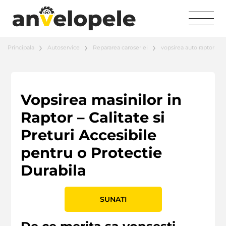
Principala
Autoservice
Repararea caroseriei
vopsirea auto raptor
Vopsirea masinilor in
Raptor – Calitate si
Preturi Accesibile
pentru o Protectie
Durabila
SUNATI