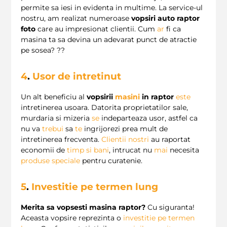
permite sa iesi in evidenta in multime. La service-ul
nostru, am realizat numeroase
vopsiri auto raptor
foto
care au impresionat clientii. Cum
ar
fi ca
masina ta sa devina un adevarat punct de atractie
pe sosea? ??
4
.
Usor de intretinut
Un alt beneficiu al
vopsirii
masini
in raptor
este
intretinerea usoara. Datorita proprietatilor sale,
murdaria si mizeria
se
indeparteaza usor, astfel ca
nu va
trebui
sa
te
ingrijorezi prea mult de
intretinerea frecventa.
Clientii nostri
au raportat
economii de
timp si bani
, intrucat nu
mai
necesita
produse speciale
pentru curatenie.
5
.
Investitie pe termen lung
Merita sa vopsesti masina raptor?
Cu siguranta!
Aceasta vopsire reprezinta o
investitie pe termen