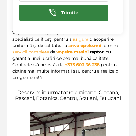
ca investiția să merite.
Trimite
5
. Unde să te vopsești?
Vopsirea auto raptor poate fi realizată doar de
specialiști calificați pentru a
asigura
o acoperire
uniformă și de calitate. La
anvelopele.md
, oferim
servicii complete
de
vopsire masini
raptor
, cu
garanția unei lucrări de cea mai bună calitate.
Contactează-ne astăzi la
+373 603 36 236
pentru a
obține mai multe informații sau pentru a realiza o
programare! ?
Deservim in urmatoarele raioane: Ciocana,
Rascani, Botanica, Centru, Sculeni, Buiucani