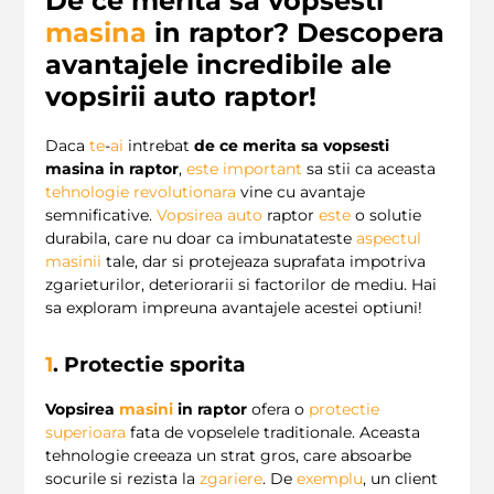
De ce merita sa vopsesti
masina
in raptor? Descopera
avantajele incredibile ale
vopsirii auto raptor!
Daca
te
-
ai
intrebat
de ce merita sa vopsesti
masina in raptor
,
este
important
sa stii ca aceasta
tehnologie revolutionara
vine cu avantaje
semnificative.
Vopsirea auto
raptor
este
o solutie
durabila, care nu doar ca imbunatateste
aspectul
masinii
tale, dar si protejeaza suprafata impotriva
zgarieturilor, deteriorarii si factorilor de mediu. Hai
sa exploram impreuna avantajele acestei optiuni!
1
. Protectie sporita
Vopsirea
masini
in raptor
ofera o
protectie
superioara
fata de vopselele traditionale. Aceasta
tehnologie creeaza un strat gros, care absoarbe
socurile si rezista la
zgariere
. De
exemplu
, un client