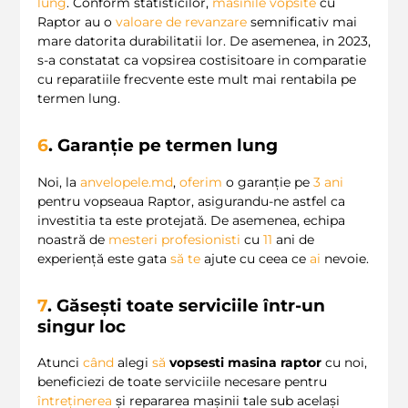
lung
. Conform statisticilor,
masinile vopsite
cu
Raptor au o
valoare de revanzare
semnificativ mai
mare datorita durabilitatii lor. De asemenea, in 2023,
s-a constatat ca vopsirea costisitoare in comparatie
cu reparatiile frecvente este mult mai rentabila pe
termen lung.
6
. Garanție pe termen lung
Noi, la
anvelopele.md
,
oferim
o garanție pe
3
ani
pentru vopseaua Raptor, asigurandu-ne astfel ca
investitia ta este protejată. De asemenea, echipa
noastră de
mesteri profesionisti
cu
11
ani de
experiență este gata
să
te
ajute cu ceea ce
ai
nevoie.
7
. Găsești toate serviciile într-un
singur loc
Atunci
când
alegi
să
vopsesti masina raptor
cu noi,
beneficiezi de toate serviciile necesare pentru
întreținerea
și repararea mașinii tale sub același