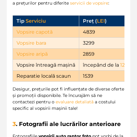
a prețurilor pentru diferite
servicii de vopsire
:
Tip
Serviciu
Preț (
LEI
)
Vopsire capotă
4839
Vopsire bara
3299
Vopsire aripă
2859
Vopsire întreagă mașină
începând de la
12
,
000
Reparatie locală scaun
1539
Desigur, prețurile pot fi influențate de diverse oferte
și promoții disponibile. Te încurajăm să ne
contactezi pentru o
evaluare detaliată
a costului
specific al vopsirii mașinii tale!
3
. Fotografii ale lucrărilor anterioare
Fotografiile
vopsirii auto raptor foto
pot vorbi de la