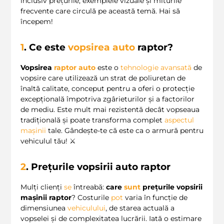
inclusiv prețurile, exemplele vizuale și miturile
frecvente care circulă pe această temă. Hai să
începem!
1
. Ce este
vopsirea auto
raptor?
Vopsirea
raptor auto
este o
tehnologie avansată
de
vopsire care utilizează un strat de poliuretan de
înaltă calitate, conceput pentru a oferi o protecție
excepțională împotriva zgârieturilor și a factorilor
de mediu. Este mult mai rezistentă decât vopseaua
tradițională și poate transforma complet
aspectul
mașinii
tale. Gândește-te că este ca o armură pentru
vehiculul tău! ⚔️
2
. Prețurile vopsirii auto raptor
Mulți clienți
se
întreabă:
care
sunt
prețurile vopsirii
mașinii raptor
? Costurile
pot
varia în funcție de
dimensiunea
vehiculului
, de starea actuală a
vopselei și de complexitatea lucrării. Iată o estimare