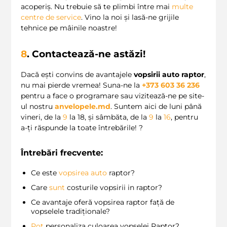
acoperiș. Nu trebuie să te plimbi între mai
multe
centre de service
. Vino la noi și lasă-ne grijile
tehnice pe mâinile noastre!
8
. Contactează-ne astăzi!
Dacă ești convins de avantajele
vopsirii auto raptor
,
nu mai pierde vremea! Suna-ne la
+373 603 36 236
pentru a face o programare sau vizitează-ne pe site-
ul nostru
anvelopele.md
. Suntem aici de luni până
vineri, de la
9
la 18, și sâmbăta, de la
9
la
16
, pentru
a-ți răspunde la toate întrebările! ?
Întrebări frecvente:
Ce este
vopsirea auto
raptor?
Care
sunt
costurile vopsirii in raptor?
Ce avantaje oferă vopsirea raptor față de
vopselele tradiționale?
Pot
personaliza culoarea vopselei Raptor?