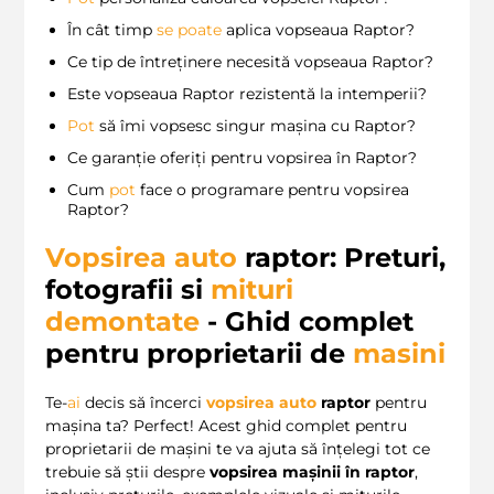
În cât timp
se
poate
aplica vopseaua Raptor?
Ce tip de întreținere necesită vopseaua Raptor?
Este vopseaua Raptor rezistentă la intemperii?
Pot
să îmi vopsesc singur mașina cu Raptor?
Ce garanție oferiți pentru vopsirea în Raptor?
Cum
pot
face o programare pentru vopsirea
Raptor?
Vopsirea auto
raptor: Preturi,
fotografii si
mituri
demontate
- Ghid complet
pentru proprietarii de
masini
Te-
ai
decis să încerci
vopsirea auto
raptor
pentru
mașina ta? Perfect! Acest ghid complet pentru
proprietarii de mașini te va ajuta să înțelegi tot ce
trebuie să știi despre
vopsirea mașinii în raptor
,