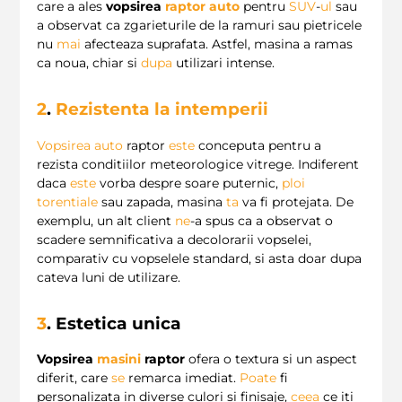
care a ales
vopsirea
raptor auto
pentru
SUV
-
ul
sau
a observat ca zgarieturile de la ramuri sau pietricele
nu
mai
afecteaza suprafata. Astfel, masina a ramas
ca noua, chiar si
dupa
utilizari intense.
2
.
Rezistenta la intemperii
Vopsirea auto
raptor
este
conceputa pentru a
rezista conditiilor meteorologice vitrege. Indiferent
daca
este
vorba despre soare puternic,
ploi
torentiale
sau zapada, masina
ta
va fi protejata. De
exemplu, un alt client
ne
-a spus ca a observat o
scadere semnificativa a decolorarii vopselei,
comparativ cu vopselele standard, si asta doar dupa
cateva luni de utilizare.
3
. Estetica unica
Vopsirea
masini
raptor
ofera o textura si un aspect
diferit, care
se
remarca imediat.
Poate
fi
personalizata in diverse culori si finisaje,
ceea
ce iti