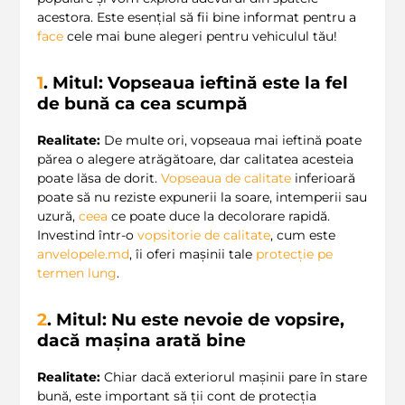
acestora. Este esențial să fii bine informat pentru a
face
cele mai bune alegeri pentru vehiculul tău!
1
. Mitul: Vopseaua ieftină este la fel
de bună ca cea scumpă
Realitate:
De multe ori, vopseaua mai ieftină poate
părea o alegere atrăgătoare, dar calitatea acesteia
poate lăsa de dorit.
Vopseaua de calitate
inferioară
poate să nu reziste expunerii la soare, intemperii sau
uzură,
ceea
ce poate duce la decolorare rapidă.
Investind într-o
vopsitorie de calitate
, cum este
anvelopele.md
, îi oferi mașinii tale
protecție pe
termen lung
.
2
. Mitul: Nu este nevoie de vopsire,
dacă mașina arată bine
Realitate:
Chiar dacă exteriorul mașinii pare în stare
bună, este important să ții cont de protecția