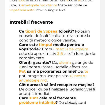
între
9
:
00
și 18:00 și sâmbăta între
9
:00 și
16
:00. Nu
uita, la
anvelopele.md
oferim
toate serviciile de
vopsitorie auto
într-un singur loc!
Întrebări frecvente
Ce
tipuri de vopsea
folosiți?
Folosim
vopsele de înaltă calitate, rezistente la
condiții meteorologice variate.
Care este
timpul
mediu pentru o
vopsitorie?
Timpul
mediu de vopsire
este de aproximativ
3
-
5
zile, în funcție de
complexitate.
Oferiți garanție?
Da,
oferim
garanție de
2
ani pentru toate lucrările efectuate.
Pot
să mă programez online?
Da,
te
poți programa ușor pe site-
ul
nostru
anvelopele.md
.
Cât durează să îmi recuperez mașina?
De obicei, după finalizarea lucrărilor, vei fi
anunțat imediat.
Care
sunt
cele mai frecvente
probleme întâlnite
?
De obicei, sunt