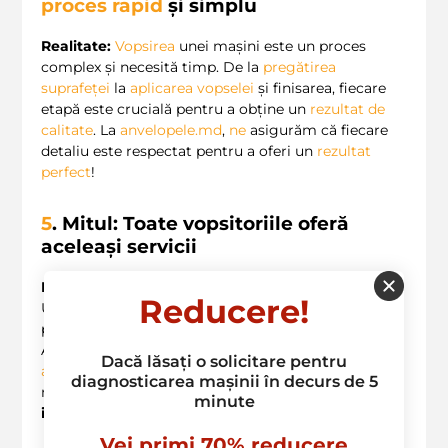
proces rapid
și simplu
Realitate:
Vopsirea
unei mașini este un proces
complex și necesită timp. De la
pregătirea
suprafeței
la
aplicarea vopselei
și finisarea, fiecare
etapă este crucială pentru a obține un
rezultat de
calitate
. La
anvelopele.md
,
ne
asigurăm că fiecare
detaliu este respectat pentru a oferi un
rezultat
perfect
!
5
. Mitul: Toate vopsitoriile oferă
aceleași servicii
Realitate:
Există diferențe majore între vopsitorii.
Reducere!
Unele pot oferi servicii de bază, fără a se ocupa de
pregătiri adecvate sau finisaje de înaltă calitate.
Alege un atelier care are o reputație bună, cum ar fi
Dacă lăsați o solicitare pentru
anvelopele.md
, unde suntem mândri de munca
diagnosticarea mașinii în decurs de 5
noastră și spunem că
toate serviciile noastre sunt
minute
incluse într-un singur loc
!
Vei primi 70% reducere