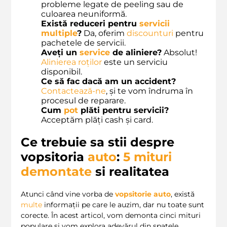
probleme legate de peeling sau de
culoarea neuniformă.
Există reduceri pentru
servicii
multiple
?
Da, oferim
discounturi
pentru
pachetele de servicii.
Aveți un
service
de aliniere?
Absolut!
Alinierea roților
este un serviciu
disponibil.
Ce să fac dacă am un accident?
Contactează-ne
, și te vom îndruma în
procesul de reparare.
Cum
pot
plăti pentru servicii?
Acceptăm plăți cash și card.
Ce trebuie sa stii despre
vopsitoria
auto
:
5
mituri
demontate
si realitatea
Atunci când vine vorba de
vopsitorie auto
, există
multe
informații pe care le auzim, dar nu toate sunt
corecte. În acest articol, vom demonta cinci mituri
populare și vom explora adevărul din spatele