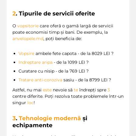
2
. Tipurile de servicii oferite
O
vopsitorie
care oferă o gamă largă de servicii
poate economisi timp și bani. De exemplu, la
anvelopele.md
, poți beneficia de:
Vopsire
ambele fete capota - de la 8029 LEI ?
Indreptare aripa
- de la 1099 LEI ?
Curatare cu nisip - de la 769 LEI ?
Tratare anti-coroziva
sasiu - de la 8799 LEI ?️
Astfel, nu mai
este
nevoie să
te
îndrepți spre
3
centre diferite. Poți rezolva toate problemele într-un
singur
loc
!
3
.
Tehnologie modernă
și
echipamente