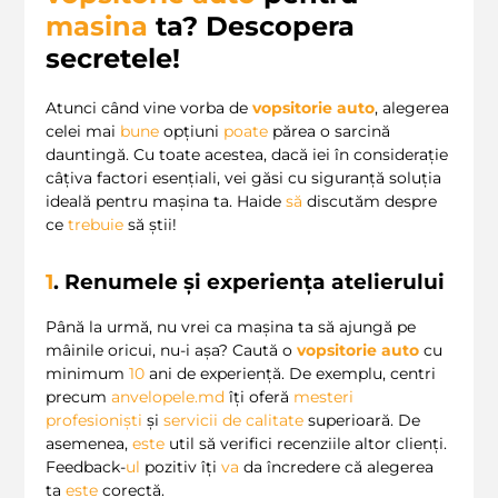
masina
ta? Descopera
secretele!
Atunci când vine vorba de
vopsitorie auto
, alegerea
celei mai
bune
opțiuni
poate
părea o sarcină
dauntingă. Cu toate acestea, dacă iei în considerație
câțiva factori esențiali, vei găsi cu siguranță soluția
ideală pentru mașina ta. Haide
să
discutăm despre
ce
trebuie
să știi!
1
. Renumele și experiența atelierului
Până la urmă, nu vrei ca mașina ta să ajungă pe
mâinile oricui, nu-i așa? Caută o
vopsitorie auto
cu
minimum
10
ani de experiență. De exemplu, centri
precum
anvelopele.md
îți oferă
mesteri
profesioniști
și
servicii de calitate
superioară. De
asemenea,
este
util să verifici recenziile altor clienți.
Feedback-
ul
pozitiv îți
va
da încredere că alegerea
ta
este
corectă.