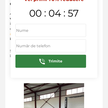
Concluzie
:
:
00
04
56
Acum că
ai
aflat adevărul despre aceste mituri ale
vopsitoriei auto
, e momentul să iei o decizie
informată. Dacă ești pregătit să îi oferi mașinii tale
o
vopsire de calitate
, nu ezita să ne contactezi! La
anvelopele.md
, suntem aici să îți oferim cele mai
bune soluții pentru vehiculul tău!
Sună la
+373 603 36 236
pentru a programa o
întâlnire! Te așteptăm cu brațele deschise.
Trimite
Deservim in urmatoarele raioane: Ciocana,
Rascani, Botanica, Centru, Sculeni, Buiucani