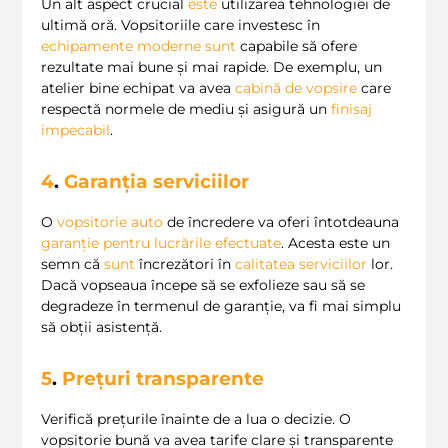
Un alt aspect crucial
este
utilizarea tehnologiei de
ultimă oră. Vopsitoriile care investesc în
echipamente moderne
sunt
capabile să ofere
rezultate mai bune și mai rapide. De exemplu, un
atelier bine echipat va avea
cabină de vopsire
care
respectă normele de mediu și asigură un
finisaj
impecabil
.
4
.
Garanția serviciilor
O
vopsitorie auto
de încredere va oferi întotdeauna
garanție pentru lucrările efectuate
. Acesta este un
semn că
sunt
încrezători în
calitatea serviciilor
lor.
Dacă vopseaua începe să se exfolieze sau să se
degradeze în termenul de garanție, va fi mai simplu
să obții asistență.
5
.
Prețuri transparente
Verifică prețurile înainte de a lua o decizie. O
vopsitorie bună va avea tarife clare și transparente