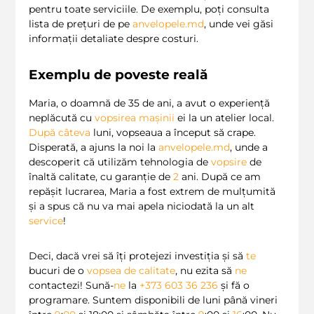
pentru toate serviciile. De exemplu, poți consulta
lista de prețuri de pe
anvelopele.md
, unde vei găsi
informații detaliate despre costuri.
Exemplu de poveste reală
Maria, o doamnă de 35 de ani, a avut o experiență
neplăcută cu
vopsirea mașinii
ei la un atelier local.
După
câteva
luni, vopseaua a început să crape.
Disperată, a ajuns la noi la
anvelopele.md
, unde a
descoperit că utilizăm tehnologia de
vopsire
de
înaltă calitate, cu garanție de
2
ani. După ce am
repășit lucrarea, Maria a fost extrem de mulțumită
și a spus că nu va mai apela niciodată la un alt
service
!
Deci, dacă vrei să îți protejezi investiția și să
te
bucuri de o
vopsea de calitate
, nu ezita să
ne
contactezi! Sună-
ne
la
+373 603 36 236
și fă o
programare. Suntem disponibili de luni până vineri