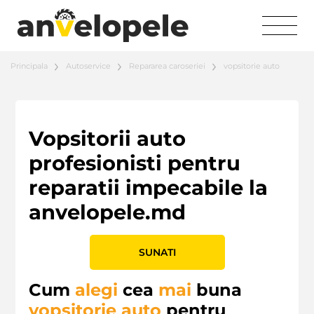
Principala
Autoservice
Repararea caroseriei
vopsitorie auto
Vopsitorii auto
profesionisti pentru
reparatii impecabile la
anvelopele.md
SUNATI
Cum
alegi
cea
mai
buna
vopsitorie auto
pentru