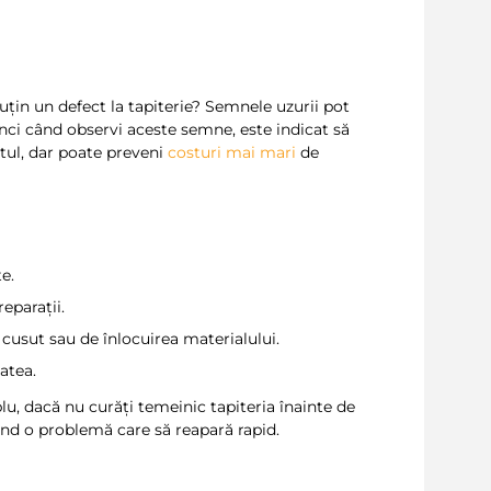
uțin un defect la tapiterie? Semnele uzurii pot
unci când observi aceste semne, este indicat să
ul, dar poate preveni
costuri mai mari
de
te.
eparații.
 cusut sau de înlocuirea materialului.
atea.
lu, dacă nu curăți temeinic tapiteria înainte de
ând o problemă care să reapară rapid.