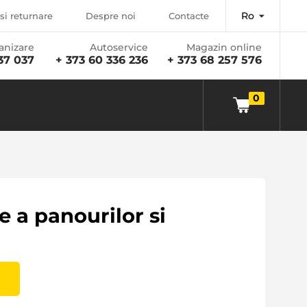
Ro
si returnare
Despre noi
Contacte
anizare
Autoservice
Magazin online
37 037
+ 373 60 336 236
+ 373 68 257 576
0
e a panourilor si