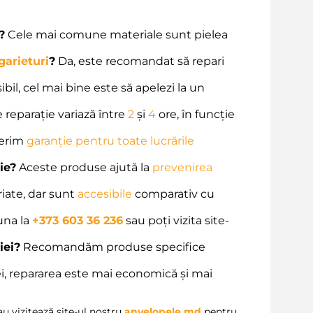
?
Cele mai comune materiale sunt pielea
garieturi
?
Da, este recomandat să repari
bil, cel mai bine este să apelezi la un
reparație variază între
2
și
4
ore, în funcție
ferim
garanție pentru toate lucrările
ie?
Aceste produse ajută la
prevenirea
riate, dar sunt
accesibile
comparativ cu
una la
+373 603 36 236
sau poți vizita site-
iei?
Recomandăm produse specifice
i, repararea este mai economică și mai
u vizitează site-ul nostru
anvelopele.md
pentru