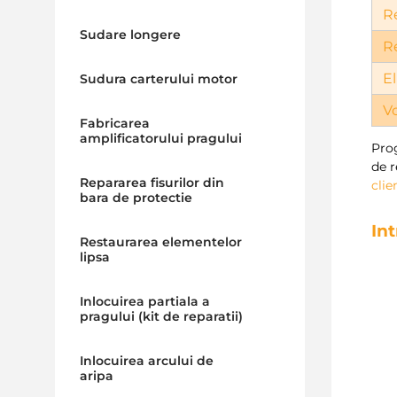
R
Sudare longere
R
El
Sudura carterului motor
V
Fabricarea
amplificatorului pragului
Pro
de r
Repararea fisurilor din
clie
bara de protectie
In
Restaurarea elementelor
lipsa
Inlocuirea partiala a
pragului (kit de reparatii)
Inlocuirea arcului de
aripa