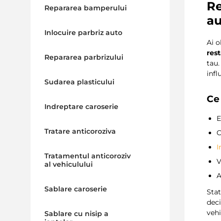
Re
Repararea bamperului
au
Inlocuire parbriz auto
Ai o
res
Repararea parbrizului
tau.
inf
Sudarea plasticului
Ce
Indreptare caroserie
E
Tratare anticoroziva
C
I
Tratamentul anticoroziv
V
al vehiculului
A
Sablare caroserie
Stat
dec
vehi
Sablare cu nisip a