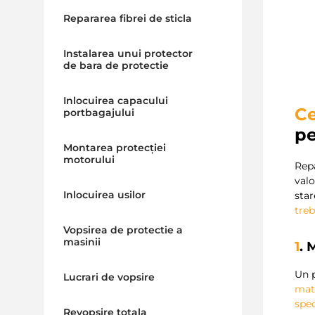
Repararea fibrei de sticla
Instalarea unui protector
de bara de protectie
Inlocuirea capacului
Ce
portbagajului
p
Montarea protecției
motorului
Rep
val
Inlocuirea usilor
star
treb
Vopsirea de protectie a
masinii
1
. 
Un p
Lucrari de vopsire
mate
spec
Revopsire totala