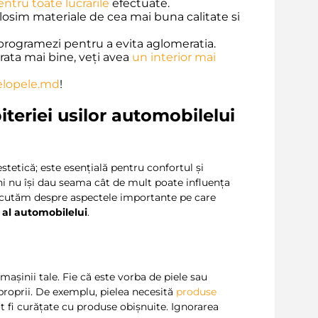
entru toate lucrarile
efectuate.
osim materiale de cea mai buna calitate si
rogramezi pentru a evita aglomeratia.
rata mai bine, veți avea
un interior mai
elopele.md
!
teriei usilor automobilelui
tetică; este esențială pentru confortul și
ni nu își dau seama cât de mult poate influența
cutăm despre aspectele importante pe care
 al automobilelui
.
 mașinii tale. Fie că este vorba de piele sau
e proprii. De exemplu, pielea necesită
produse
ot fi curățate cu produse obișnuite. Ignorarea