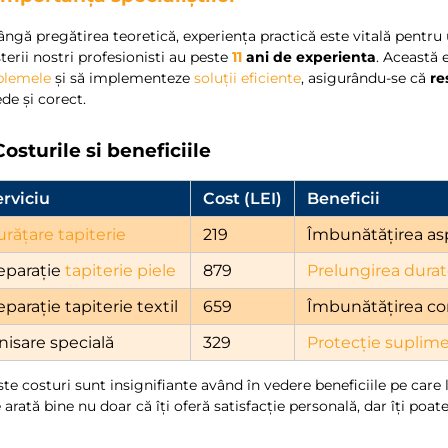
ângă pregătirea teoretică, experiența practică este vitală pentru
erii nostri profesionisti au peste
11
ani de experienta
. Această 
blemele
și să implementeze
soluții eficiente
, asigurându-se că
re
de și corect.
Costurile si beneficiile
erviciu
Cost (LEI)
Beneficii
urățare tapiterie
219
Îmbunătățirea asp
eparație
tapiterie piele
879
Prelungirea durat
parație tapiterie textil
659
Îmbunătățirea co
nisare specială
329
Protecție suplim
te costuri sunt insignifiante având în vedere beneficiile pe care 
 arată bine nu doar că îți oferă satisfacție personală, dar îți poat