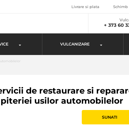
Livrare si plata
Schimb 
Vulc
+ 373 60 3
VICE
VULCANIZARE
automobilelor
ervicii de restaurare si reparar
apiteriei usilor automobilelor
SUNATI