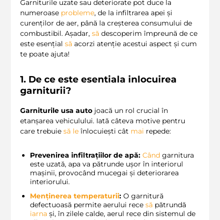
Garniturile uzate sau deteriorate pot duce la
numeroase
probleme
, de la infiltrarea apei și
curenților de aer, până la creșterea consumului de
combustibil. Așadar,
să
descoperim împreună de ce
este esențial
să
acorzi atenție acestui aspect și cum
te poate ajuta!
1. De ce este esentiala inlocuirea
garniturii?
Garniturile usa auto
joacă un rol crucial în
etanșarea vehiculului. Iată câteva motive pentru
care trebuie
să
le
înlocuiești cât
mai
repede:
Prevenirea infiltrațiilor de apă:
Când
garnitura
este uzată, apa va pătrunde ușor în interiorul
mașinii, provocând mucegai și deteriorarea
interiorului.
Menținerea temperaturii
:
O garnitură
defectuoasă permite aerului rece
să
pătrundă
iarna
și, în zilele calde, aerul rece din sistemul de