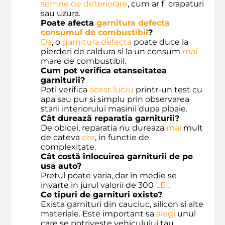
semne de deteriorare
, cum ar fi crapaturi
sau uzura.
Poate afecta
garnitura defecta
consumul de combustibil
?
Da
, o
garnitura defecta
poate duce la
pierderi de caldura si la un consum
mai
mare de combustibil.
Cum pot verifica etanseitatea
garniturii?
Poti verifica
acest
lucru
printr-un test cu
apa sau pur si simplu prin observarea
starii interiorului masinii dupa ploaie.
Cât durează reparatia garniturii?
De obicei, reparatia nu dureaza
mai
mult
de cateva
ore
, in functie de
complexitate.
Cât costă înlocuirea garniturii de pe
usa auto?
Pretul poate varia, dar in medie se
invarte in jurul valorii de 300
LEI
.
Ce tipuri de garnituri existe?
Exista garnituri din cauciuc, silicon si alte
materiale. Este important sa
alegi
unul
care se potriveste vehiculului tau.