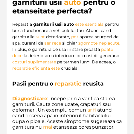
garniturii usii
auto
pentru o
etanseitate perfecta?
Reparatia
garniturii usii auto
este
esentiala
pentru
buna functionare a vehiculului tau. Atunci cand
garniturile
sunt
deteriorate,
pot
aparea scurgeri de
apa, curenti de
aer rece
si chiar
zgomote neplacute
.
In plus, o garnitura de usa in stare proasta
poate
duce
la deteriorarea interioarelor masinii, generand
costuri suplimentare
pe termen lung. De aceea, o
reparatie eficienta
este
cruciala!
Pasii pentru o
reparatie
reusita
Diagnosticare
: Incepe prin a verifica starea
garniturii. Cauta zone uzate, crapaturi sau
deformari. Un exemplu comun
ar
fi
atunci
cand observi apa in interiorul habitaclului
dupa o ploaie. Aceste simptome sugereaza ca
garnitura nu
mai
etanseaza corespunzator.