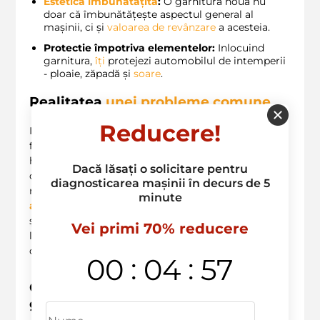
Estetică îmbunătățită
:
O garnitură nouă nu
doar că îmbunătățește aspectul general al
mașinii, ci și
valoarea de revânzare
a acesteia.
Protectie împotriva elementelor:
Inlocuind
garnitura,
îți
protejezi automobilul de intemperii
- ploaie, zăpadă și
soare
.
Realitatea
unei
probleme comune
Reducere!
Ioana, o șoferiță din Chișinău, a observat cum
după
fiecare ploaie, pasagerii mașinii ei ajungeau cu
hainele ude. După o
verificare
amănunțită, a realizat
Dacă lăsați o solicitare pentru
că garniturile de pe uși erau complet uzate și
diagnosticarea mașinii în decurs de 5
necesitau înlocuire. După ce a apelat la
minute
anvelopele.md
, a fost impresionată de rapiditatea
și
calitatea serviciilor
oferite. Acum, nu mai are griji
Vei primi 70% reducere
legate de ploi și călătoriile ei sunt mult mai
confortabile! ?️?
:
:
00
04
56
Ce trebuie să știi înainte de a înlocui
garnitura?