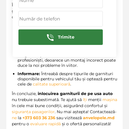
Înainte de a face o
programare
pentru înlocuirea
garniturii de pe ușa auto, iată câteva aspecte de
care să ții cont:
Verifică prețurile:
La
anvelopele.md
, oferim
prețuri competitive
pentru astfel de
servicii
, iar
Trimite
costul mediu pentru înlocuirea garniturii poate
varia în jurul a 300 LEI.
Alege un specialist:
Te sfătuim să lucrezi cu
profesioniști, deoarece un montaj incorect poate
duce la noi probleme în viitor.
Informare:
Întreabă despre tipurile de garnituri
disponibile pentru vehiculul tău și optează pentru
cele de
calitate superioară
.
În concluzie,
inlocuirea garniturii de pe usa auto
nu trebuie subestimată. Te ajută să
îți
menții
mașina
în cele mai bune condiții, asigurând confortul și
siguranța pasagerilor
. Nu mai aștepta! Contactează-
ne
la
+373 603 36 236
sau vizitează
anvelopele.md
pentru o
evaluare rapidă
și o ofertă personalizată!