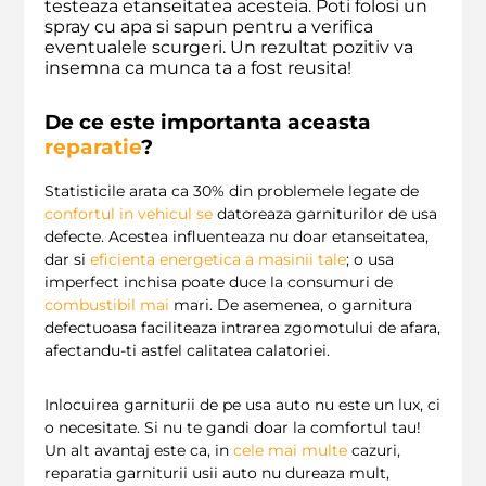
testeaza etanseitatea acesteia. Poti folosi un
spray cu apa si sapun pentru a verifica
eventualele scurgeri. Un rezultat pozitiv va
insemna ca munca ta a fost reusita!
De ce este importanta aceasta
reparatie
?
Statisticile arata ca 30% din problemele legate de
confortul in vehicul
se
datoreaza garniturilor de usa
defecte. Acestea influenteaza nu doar etanseitatea,
dar si
eficienta energetica a masinii tale
; o usa
imperfect inchisa poate duce la consumuri de
combustibil
mai
mari. De asemenea, o garnitura
defectuoasa faciliteaza intrarea zgomotului de afara,
afectandu-ti astfel calitatea calatoriei.
Inlocuirea garniturii de pe usa auto nu este un lux, ci
o necesitate. Si nu te gandi doar la comfortul tau!
Un alt avantaj este ca, in
cele
mai
multe
cazuri,
reparatia garniturii usii auto nu dureaza mult,