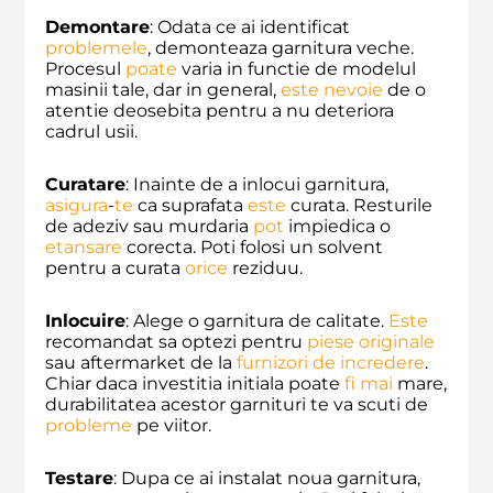
Demontare
: Odata ce ai identificat
problemele
, demonteaza garnitura veche.
Procesul
poate
varia in functie de modelul
masinii tale, dar in general,
este
nevoie
de o
atentie deosebita pentru a nu deteriora
cadrul usii.
Curatare
: Inainte de a inlocui garnitura,
asigura
-
te
ca suprafata
este
curata. Resturile
de adeziv sau murdaria
pot
impiedica o
etansare
corecta. Poti folosi un solvent
pentru a curata
orice
reziduu.
Inlocuire
: Alege o garnitura de calitate.
Este
recomandat sa optezi pentru
piese originale
sau aftermarket de la
furnizori de incredere
.
Chiar daca investitia initiala poate
fi
mai
mare,
durabilitatea acestor garnituri te va scuti de
probleme
pe viitor.
Testare
: Dupa ce ai instalat noua garnitura,