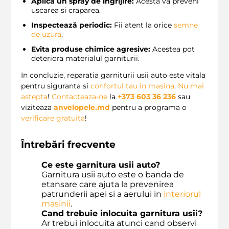
Aplică un spray de ingrijire:
Acesta va preveni
uscarea si craparea.
Inspectează periodic:
Fii atent la orice
semne
de uzura
.
Evita produse chimice agresive:
Acestea pot
deteriora materialul garniturii.
In concluzie, reparatia garniturii usii auto este vitala
pentru siguranta si
confortul tau in masina
.
Nu mai
astepta
!
Contacteaza-ne
la
+373 603 36 236
sau
viziteaza
anvelopele.md
pentru a programa o
verificare gratuita
!
Întrebări frecvente
Ce este garnitura usii auto?
Garnitura usii auto este o banda de
etansare care ajuta la prevenirea
patrunderii apei si a aerului in
interiorul
masinii
.
Cand trebuie inlocuita garnitura usii?
Ar trebui inlocuita atunci cand observi