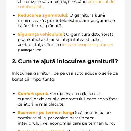
climatizare se va pierde, crescând
consumul de
combustibil
.
Reducerea zgomotului
:
O garnitură bună
minimizează zgomotele exterioare, asigurând o
călătorie mai plăcută.
Siguranța vehiculului
:
O garnitură deteriorată
poate afecta chiar și integritatea structurii
vehiculului, având un
impact asupra siguranței
pasagerilor.
2. Cum te ajută inlocuirea garniturii?
Inlocuirea garniturii de pe usa auto aduce o serie de
beneficii importante:
Confort sporit
:
Vei observa o reducere a
curenților de aer și a zgomotului, ceea ce va face
călătoriile mai plăcute.
Economii pe termen lung
:
Scăzând risipa de
combustibil și prevenind deteriorarea
interiorului, vei economisi bani pe termen lung.