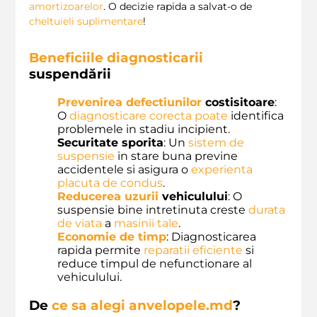
amortizoarelor
. O decizie rapida a salvat-o de
cheltuieli suplimentare
!
Beneficiile diagnosticarii
suspendării
Prevenirea defectiunilor
costisitoare
:
O
diagnosticare corecta
poate
identifica
problemele in stadiu incipient.
Securitate sporita
: Un
sistem de
suspensie
in stare buna previne
accidentele si asigura o
experienta
placuta de condus
.
Reducerea uzurii
vehiculului
: O
suspensie bine intretinuta creste
durata
de viata
a
masinii tale
.
Economie de timp
: Diagnosticarea
rapida permite
reparatii eficiente
si
reduce timpul de nefunctionare al
vehiculului.
De
ce sa alegi
anvelopele.md
?