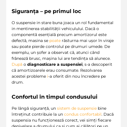
Siguranța – pe primul loc
O suspensie in stare buna joaca un rol fundamental
in mentinerea stabilității vehiculului. Dacă o
componentă esențială precum amortizorul este
defectă, masina se
poate
răsturna mai ușor în viraje
sau poate pierde controlul pe drumuri umede. De
exemplu, un șofer a observat că, atunci când
frânează brusc, mașina lui are tendința să alunece.
După
o
diagnosticare a suspensiei
, s-a descoperit
că amortizoarele erau consumate. Rezolvarea
acestei probleme
i
-a oferit din nou încredere pe
drum.
Confortul în timpul condusului
Pe lângă siguranță, un
sistem de suspensie
bine
întreținut contribuie la un
condus confortabil
. Dacă
suspensia nu funcționează corect, vei simți fiecare
denivelare a drumului ca și cum ai călători pe un