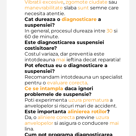
Vibratii excesive
,
zgomote ciudate
sau
manevrabilitate
slaba
sunt
semne care
necesita atentie.
Cat dureaza o
diagnosticare
a
suspensiei?
In general, procesul dureaza intre
30
si
60 de minute.
Este diagnosticarea suspensiei
costisitoare?
Costul variaza, dar preventia este
intotdeauna
mai
ieftina decat reparatia!
Pot efectua eu o diagnosticare a
suspensiei?
Recomandam intotdeauna un specialist
pentru o
evaluare corecta
.
Ce se intampla
daca ignori
problemele de suspensie?
Poti experimenta
uzura prematura
a
anvelopelor si riscuri mari de accident.
Este importanta
alinierea rotilor
?
Da, o
aliniere corecta
previne
uzura
anvelopelor
si asigura o conducere
mai
lina.
Cum pot programa diagnosticarea