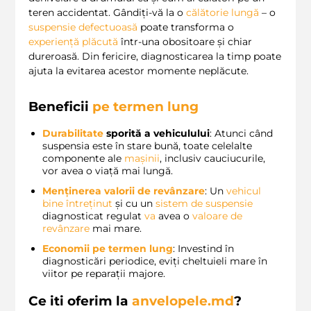
teren accidentat. Gândiți-vă la o
călătorie lungă
– o
suspensie defectuoasă
poate transforma o
experiență plăcută
într-una obositoare și chiar
dureroasă. Din fericire, diagnosticarea la timp poate
ajuta la evitarea acestor momente neplăcute.
Beneficii
pe termen lung
Durabilitate
sporită a vehiculului
: Atunci când
suspensia este în stare bună, toate celelalte
componente ale
mașinii
, inclusiv cauciucurile,
vor avea o viață mai lungă.
Menținerea valorii de revânzare
: Un
vehicul
bine întreținut
și cu un
sistem de suspensie
diagnosticat regulat
va
avea o
valoare de
revânzare
mai mare.
Economii pe termen lung
: Investind în
diagnosticări periodice, eviți cheltuieli mare în
viitor pe reparații majore.
Ce iti oferim la
anvelopele.md
?