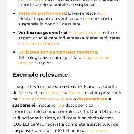
amortizoarele si bratele de suspensie.
Teste de performanta
: Diverse teste
sunt
efectuate pentru a verifica cum
se
comporta
suspensia in conditii de rulare.
Verificarea geometriei
:
Alinierea rotilor
este un
aspect crucial care influenteaza manevrabilitatea
si
uzura anvelopelor
.
Utilizarea echipamentelor moderne
:
Tehnologia avansata ajuta la o
diagnosticare
precisa
si rapida.
Exemple relevante
Imaginați-vă următoarea situație: Maria, o soferita
de
30
de ani, a
observat
ca
masina
ei vibra prea mult
pe
drumuri denivelate
.
Dupa
o
diagnosticare
a
suspensiei
, mecanicii
au
descoperit ca
amortizoarele ei erau complet uzate. Daca Maria nu
ar fi actionat la timp, ar fi trebuit sa cheltuieasca
1500 LEI pentru reparatia completa a sistemului de
suspensie, dar doar 400 LEI pentru
inlocuirea