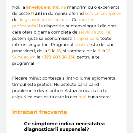
Noi, la
anvelopele.md
,
ne
mandrim cu o experienta
de peste
11
ani
in domeniu, oferind
servicii complete
de
diagnosticare si reparatii
. Cu
mesteri
profesionisti
la dispozitie, suntem singurii din oras
care ofera o gama completa de
servicii auto
.
Te
putem ajuta sa economisesti
timp si bani
, toate
intr-un singur loc! Programul
nostru
este de luni
pana vineri, de la
9
la
18
, si sambata de la
9
la
16
.
Suna acum
la
+373 603 36 236
pentru a te
programa!
Fiecare minut conteaza si intr-o lume aglomerata,
timpul este pretios. Nu astepta pana cand
problemele devin critice. Astazi ai ocazia sa te
asiguri ca masina ta este in cea
mai
buna stare!
Intrebari frecvente
Ce simptome indica necesitatea
diagnosticarii suspensiei?