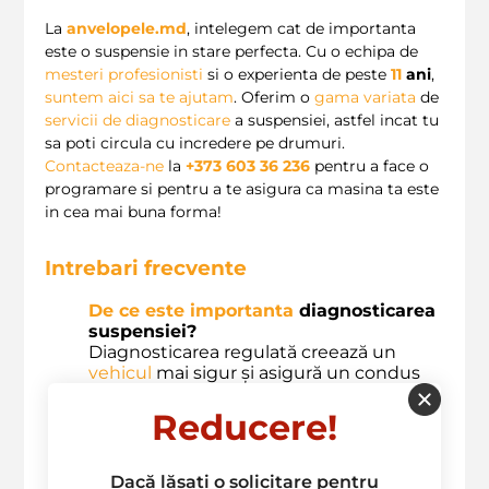
La
anvelopele.md
, intelegem cat de importanta
este o suspensie in stare perfecta. Cu o echipa de
mesteri profesionisti
si o experienta de peste
11
ani
,
suntem aici sa te ajutam
. Oferim o
gama variata
de
servicii de diagnosticare
a suspensiei, astfel incat tu
sa poti circula cu incredere pe drumuri.
Contacteaza-ne
la
+373 603 36 236
pentru a face o
programare si pentru a te asigura ca masina ta este
in cea mai buna forma!
Intrebari frecvente
De ce este importanta
diagnosticarea
suspensiei?
Diagnosticarea regulată creează un
vehicul
mai sigur și asigură un condus
confortabil.
Ce se poate întâmpla dacă ignori
Reducere!
diagnosticul?
Defecțiunile pot duce la accidente,
cheltuieli mai mari și un condus
Dacă lăsați o solicitare pentru