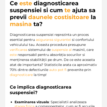
Ce
este
diagnosticarea
suspensiei si cum
te
ajuta sa
previi
daunele costisitoare
la
masina
ta?
Diagnosticarea suspensiei reprezinta un proces
esential pentru
asigurarea sigurantei
si confortului
vehiculului tau. Aceasta procedura presupune
verificarea
sistemului de
suspensie
al
masinii, care
este
responsabil pentru absorbția socurilor si
menținerea stabilității pe drum. De ce este aceasta
atat de importanta? Statisticile arata ca aproximativ
70% dintre defectiunile
auto
pot
fi
prevenite prin
diagnosticare
la timp!
Ce implica diagnosticarea
suspensiei?
Examinarea vizuala
: Specialistii analizeaza
starea fizica
a componentelor, cum ar fi arcurile,