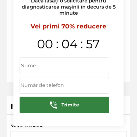
Dacă lăsați o solicitare pentru
diagnosticarea mașinii în decurs de 5
minute
Vei primi 70% reducere
:
:
00
04
57
Trimite
Inregistrarea serviciului
Nume Prenume