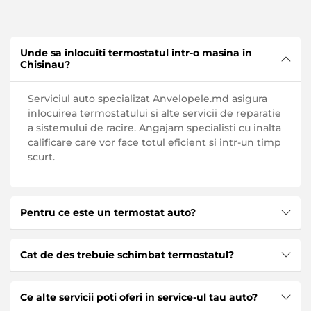
Unde sa inlocuiti termostatul intr-o masina in
Chisinau?
Serviciul auto specializat Anvelopele.md asigura
inlocuirea termostatului si alte servicii de reparatie
a sistemului de racire. Angajam specialisti cu inalta
calificare care vor face totul eficient si intr-un timp
scurt.
Pentru ce este un termostat auto?
Sarcina principala a termostatului este de a
Cat de des trebuie schimbat termostatul?
mentine o temperatura constanta a motorului.
Termostatul va permite sa incalziti rapid motorul la
Nu este nevoie sa inlocuiti termostatul in timp ce
temperatura de functionare si, de asemenea,
Ce alte servicii poti oferi in service-ul tau auto?
acesta este in stare de functionare, indiferent de
furnizeaza aer cald grasimii masinii in timpul iernii.