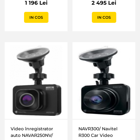
1 196 Lei
2 495 Lei
IN COS
IN COS
Video înregistrator
NAVR300/ Navitel
auto NAVAR250NV/
R300 Car Video