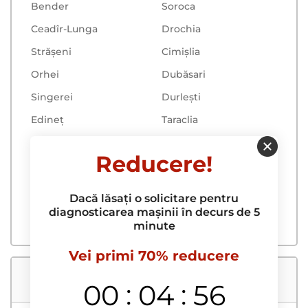
Bender
Soroca
Ceadîr-Lunga
Drochia
Strășeni
Cimișlia
Orhei
Dubăsari
Singerei
Durlești
Edineț
Taraclia
Tiraspol
Ialoveni
Reducere!
Cahul
Ungheni
Căușeni
Floreşti
Dacă lăsați o solicitare pentru
Rîbnița
Vulcăneşti
diagnosticarea mașinii în decurs de 5
minute
Vei primi 70% reducere
Autoservisul nostru
:
:
00
04
55