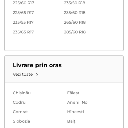
225/60 R17
235/50 R18
225/65 R17
235/60 R18
235/55 R17
265/60 R18
235/65 R17
285/60 R18
Livrare prin oras
Vezi toate
Chișinău
Făleşti
Codru
Anenii Noi
Comrat
Hînceşti
Slobozia
Bălţi