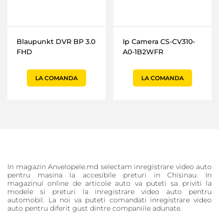
Blaupunkt DVR BP 3.0
Ip Сamera CS-CV310-
FHD
A0-1B2WFR
LA COMANDA
LA COMANDA
In magazin Anvelopele.md selectam inregistrare video auto
pentru masina la accesibile preturi in Chisinau. In
magazinul online de articole auto va puteti sa priviti la
modele si preturi la inregistrare video auto pentru
automobil. La noi va puteti comandati inregistrare video
auto pentru diferit gust dintre companiile adunate.