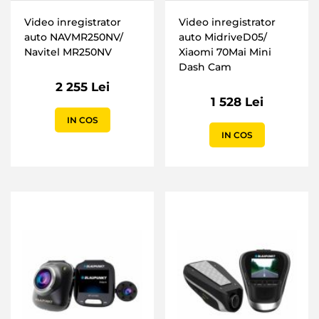
Video inregistrator
Video inregistrator
auto NAVMR250NV/
auto MidriveD05/
Navitel MR250NV
Xiaomi 70Mai Mini
Dash Cam
2 255 Lei
1 528 Lei
IN COS
IN COS