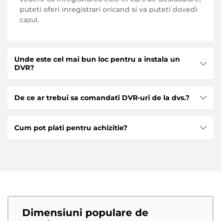
puteti oferi inregistrari oricand si va puteti dovedi
cazul.
Unde este cel mai bun loc pentru a instala un
DVR?
Cea mai buna locatie pentru DVR este deasupra
De ce ar trebui sa comandati DVR-uri de la dvs.?
parbrizului, langa camera de vedere din spate.
Acest loc nu va reduce deloc vizibilitatea soferului
Suntem pe piata de mult timp si oferim clientilor
si nu va reduce confortul calatoriei.
Cum pot plati pentru achizitie?
nostri DVR-uri de o calitate exceptionala si
originale de la marci cunoscute, cu garantie.
Magazinul nostru accepta atat plati in numerar, cat
si fara numerar. Plata se face de pe orice card
bancar valabil pe teritoriul Republicii Moldova.
Dimensiuni populare de