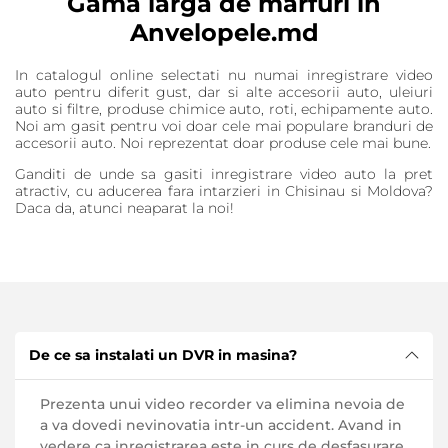
Gama larga de marfuri in
Anvelopele.md
In catalogul online selectati nu numai inregistrare video
auto pentru diferit gust, dar si alte accesorii auto, uleiuri
auto si filtre, produse chimice auto, roti, echipamente auto.
Noi am gasit pentru voi doar cele mai populare branduri de
accesorii auto. Noi reprezentat doar produse cele mai bune.
Ganditi de unde sa gasiti inregistrare video auto la pret
atractiv, cu aducerea fara intarzieri in Chisinau si Moldova?
Daca da, atunci neaparat la noi!
De ce sa instalati un DVR in masina?
Prezenta unui video recorder va elimina nevoia de
a va dovedi nevinovatia intr-un accident. Avand in
vedere ca inregistrarea este in curs de desfasurare,