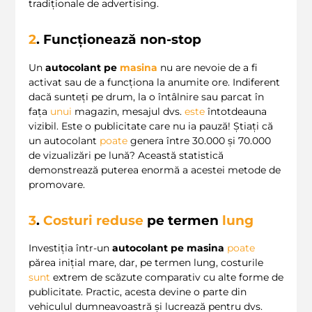
tradiționale de advertising.
2
. Funcționează non-stop
Un
autocolant pe
masina
nu are nevoie de a fi
activat sau de a funcționa la anumite ore. Indiferent
dacă sunteți pe drum, la o întâlnire sau parcat în
fața
unui
magazin, mesajul dvs.
este
întotdeauna
vizibil. Este o publicitate care nu ia pauză! Știați că
un autocolant
poate
genera între 30.000 și 70.000
de vizualizări pe lună? Această statistică
demonstrează puterea enormă a acestei metode de
promovare.
3
.
Costuri reduse
pe termen
lung
Investiția într-un
autocolant pe masina
poate
părea inițial mare, dar, pe termen lung, costurile
sunt
extrem de scăzute comparativ cu alte forme de
publicitate. Practic, acesta devine o parte din
vehiculul dumneavoastră și lucrează pentru dvs.