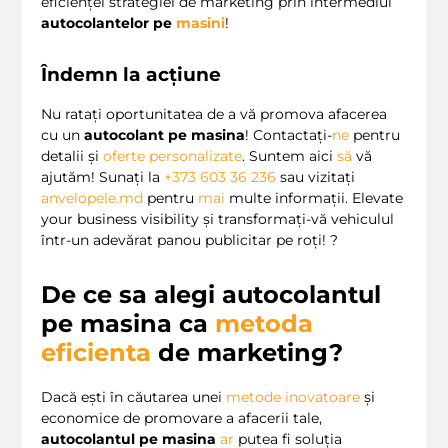
eficienței strategiei de marketing prin intermediul
autocolantelor pe
masini
!
Îndemn la acțiune
Nu ratați oportunitatea de a vă promova afacerea
cu un
autocolant pe masina
! Contactați-
ne
pentru
detalii și
oferte personalizate
. Suntem aici
să
vă
ajutăm! Sunați la
+373 603 36 236
sau vizitați
anvelopele.md
pentru
mai
multe informații. Elevate
your business visibility și transformați-vă vehiculul
într-un adevărat panou publicitar pe roți! ?
De ce sa alegi
autocolantul
pe masina
ca
metoda
eficienta
de marketing?
Dacă ești în căutarea unei
metode inovatoare
și
economice de promovare a afacerii tale,
autocolantul pe masina
ar
putea fi soluția