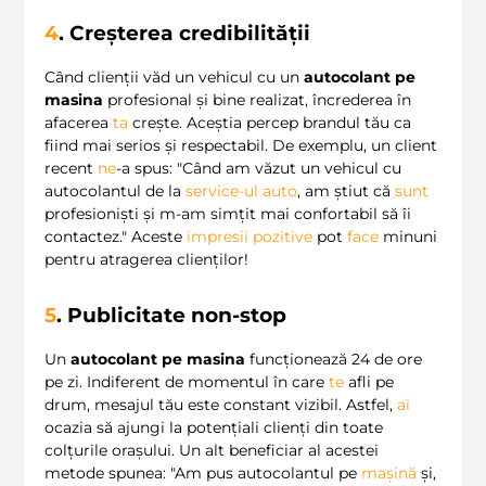
4
. Creșterea credibilității
Când clienții văd un vehicul cu un
autocolant pe
masina
profesional și bine realizat, încrederea în
afacerea
ta
crește. Aceștia percep brandul tău ca
fiind mai serios și respectabil. De exemplu, un client
recent
ne
-a spus: "Când am văzut un vehicul cu
autocolantul de la
service-ul auto
, am știut că
sunt
profesioniști și m-am simțit mai confortabil să îi
contactez." Aceste
impresii pozitive
pot
face
minuni
pentru atragerea clienților!
5
. Publicitate non-stop
Un
autocolant pe masina
funcționează 24 de ore
pe zi. Indiferent de momentul în care
te
afli pe
drum, mesajul tău este constant vizibil. Astfel,
ai
ocazia să ajungi la potențiali clienți din toate
colțurile orașului. Un alt beneficiar al acestei
metode spunea: "Am pus autocolantul pe
mașină
și,