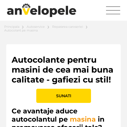
Principala
Autoservice
Repararea caroseriei
Autocolant pe masina
Autocolante pentru
masini de cea mai buna
calitate - gafiezi cu stil!
SUNATI
Ce avantaje aduce
autocolantul pe
masina
in