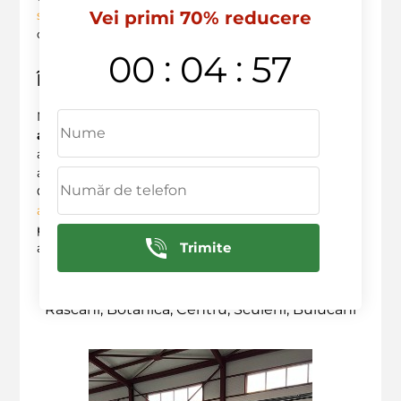
Vei primi 70% reducere
sustenabilitate
, ceea ce poate atrage și clienți
conștienți de mediu.
:
:
00
04
56
Îndemn la acțiune
Nu mai sta pe gânduri! Alege să folosești un
autocolant pe masina
pentru a-ți promova
afacerea și profită de toate avantajele oferite de
această metodă eficientă de marketing.
Contactează-ne la
+373 603 36 236
sau vizitează
anvelopele.md
pentru a discuta despre opțiunile de
personalizare. Transformă-ți vehiculul într-un
Trimite
ambasador al brandului tău! ??
Deservim in urmatoarele raioane: Ciocana,
Rascani, Botanica, Centru, Sculeni, Buiucani