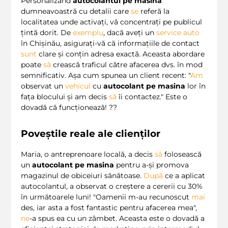
Personalizând
autocolantul pe masina
dumneavoastră cu detalii care
se
referă la
localitatea unde activați, vă concentrați pe publicul
țintă dorit. De
exemplu
, dacă aveți un
service auto
în Chișinău, asigurați-vă că informațiile de contact
sunt
clare și conțin adresa exactă. Aceasta abordare
poate
să
crească traficul către afacerea dvs. în mod
semnificativ. Așa cum spunea un client recent: "
Am
observat un
vehicul
cu
autocolant pe masina
lor în
fața blocului și am decis
să
îi contactez." Este o
dovadă că funcționează! ??
Poveștile reale ale clienților
Maria, o antreprenoare locală, a decis
să
folosească
un
autocolant pe masina
pentru a-și promova
magazinul de obiceiuri sănătoase.
După
ce a aplicat
autocolantul, a observat o creștere a cererii cu 30%
în următoarele luni! "Oamenii m-au recunoscut
mai
des, iar asta a fost fantastic pentru afacerea mea",
ne
-a spus ea cu un zâmbet. Aceasta este o dovadă a