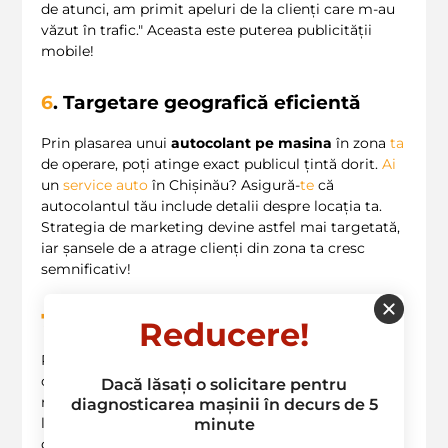
de atunci, am primit apeluri de la clienți care m-au
văzut în trafic." Aceasta este puterea publicității
mobile!
6
. Targetare geografică eficientă
Prin plasarea unui
autocolant pe masina
în zona
ta
de operare, poți atinge exact publicul țintă dorit.
Ai
un
service auto
în Chișinău? Asigură-
te
că
autocolantul tău include detalii despre locația ta.
Strategia de marketing devine astfel mai targetată,
iar șansele de a atrage clienți din zona ta cresc
semnificativ!
7
. Ecologic și sustenabil
Reducere!
Promovarea unui
autocolant pe masina
poate fi o
opțiune ecologică, comparativ cu alte forme de
Dacă lăsați o solicitare pentru
marketing care generează deșeuri. Nu doar că ajută
diagnosticarea mașinii în decurs de 5
la
reducerea impactului
asupra mediului, dar este și
minute
o modalitate de a-ți arăta angajamentul față de