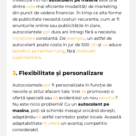
dintre
cele
mai eficiente modalități de marketing
din punct de vedere financiar. În timp ce alte forme
de publicitate necesită costuri recurente, cum ar fi
anunțurile online sau publicitățile în ziare,
autocolantele
pot
dura ani întregi fără a necesita
întreținere
constantă. De
exemplu
, un astfel de
autocolant poate costa în jur de 500
LEI
și
va
aduce
beneficii pe termen lung
, fără
cheltuieli
suplimentare
.
3
. Flexibilitate și personalizare
Autocolantele
pot
fi personalizate în funcție de
nevoile și stilul afacerii tale. Vrei
să
promovezi o
ofertă specială sau
să
evidențiezi un nou
serviciu
?
Nu este nicio problemă! Cu un
autocolant pe
masina
, poți să schimbi mesajul oricând dorești,
adaptându-
te
astfel cerințelor pieței locale. Această
adaptabilitate
îți
oferă
un avantaj competitiv
considerabil.