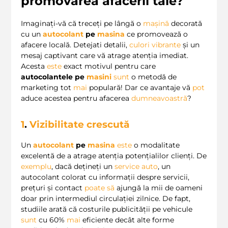
promovarea afacerii tale?
Imaginați-vă că treceți pe lângă o
mașină
decorată
cu un
autocolant
pe
masina
ce promovează o
afacere locală. Detejati detalii,
culori vibrante
și un
mesaj captivant care vă atrage atenția imediat.
Acesta
este
exact motivul pentru care
autocolantele pe
masini
sunt
o metodă de
marketing tot
mai
populară! Dar ce avantaje vă
pot
aduce acestea pentru afacerea
dumneavoastră
?
1
.
Vizibilitate crescută
Un
autocolant
pe
masina
este
o modalitate
excelentă de a atrage atenția potențialilor clienți. De
exemplu
, dacă dețineți un
service auto
, un
autocolant colorat cu informații despre servicii,
prețuri și contact
poate
să
ajungă la mii de oameni
doar prin intermediul circulației zilnice. De fapt,
studiile arată că costurile publicității pe vehicule
sunt
cu 60%
mai
eficiente decât alte forme