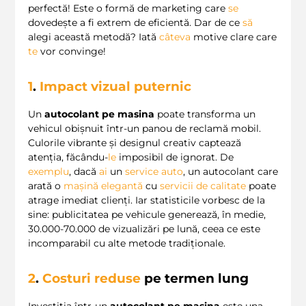
perfectă! Este o formă de marketing care
se
dovedește a fi extrem de eficientă. Dar de ce
să
alegi această metodă? Iată
câteva
motive clare care
te
vor convinge!
1
.
Impact vizual puternic
Un
autocolant pe masina
poate transforma un
vehicul obișnuit într-un panou de reclamă mobil.
Culorile vibrante și designul creativ captează
atenția, făcându-
le
imposibil de ignorat. De
exemplu
, dacă
ai
un
service auto
, un autocolant care
arată o
mașină elegantă
cu
servicii de calitate
poate
atrage imediat clienți. Iar statisticile vorbesc de la
sine: publicitatea pe vehicule generează, în medie,
30.000-70.000 de vizualizări pe lună, ceea ce este
incomparabil cu alte metode tradiționale.
2
.
Costuri reduse
pe termen lung
Investiția într-un
autocolant pe masina
este una