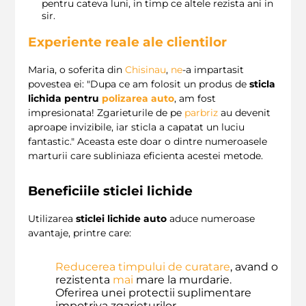
pentru cateva luni, in timp ce altele rezista ani in
sir.
Experiente reale ale clientilor
Maria, o soferita din
Chisinau
,
ne
-a impartasit
povestea ei: "Dupa ce am folosit un produs de
sticla
lichida pentru
polizarea auto
, am fost
impresionata! Zgarieturile de pe
parbriz
au devenit
aproape invizibile, iar sticla a capatat un luciu
fantastic." Aceasta este doar o dintre numeroasele
marturii care subliniaza eficienta acestei metode.
Beneficiile sticlei lichide
Utilizarea
sticlei lichide auto
aduce numeroase
avantaje, printre care:
Reducerea timpului de curatare
, avand o
rezistenta
mai
mare la murdarie.
Oferirea unei protectii suplimentare
impotriva zgarieturilor.