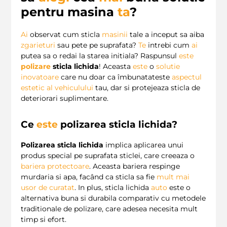
pentru masina
ta
?
Ai
observat cum sticla
masinii
tale a inceput sa aiba
zgarieturi
sau pete pe suprafata?
Te
intrebi cum
ai
putea sa o redai la starea initiala? Raspunsul
este
polizare
sticla lichida
! Aceasta
este
o
solutie
inovatoare
care nu doar ca îmbunatateste
aspectul
estetic al vehiculului
tau, dar si protejeaza sticla de
deteriorari suplimentare.
Ce
este
polizarea sticla lichida?
Polizarea sticla lichida
implica aplicarea unui
produs special pe suprafata sticlei, care creeaza o
bariera protectoare
. Aceasta bariera respinge
murdaria si apa, facând ca sticla sa fie
mult
mai
usor de curatat
. In plus, sticla lichida
auto
este o
alternativa buna si durabila comparativ cu metodele
traditionale de polizare, care adesea necesita mult
timp si efort.