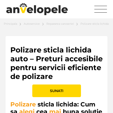
Principala
Autoservice
Repararea caroseriei
Polizare sticla lichida
Polizare sticla lichida
auto – Preturi accesibile
pentru servicii eficiente
de polizare
SUNATI
Polizare
sticla lichida: Cum
sa
alegi
cea
mai
buna solutie