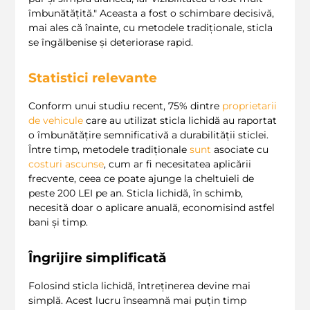
îmbunătățită." Aceasta a fost o schimbare decisivă,
mai ales că înainte, cu metodele tradiționale, sticla
se îngălbenise și deteriorase rapid.
Statistici relevante
Conform unui studiu recent, 75% dintre
proprietarii
de vehicule
care au utilizat sticla lichidă au raportat
o îmbunătățire semnificativă a durabilității sticlei.
Între timp, metodele tradiționale
sunt
asociate cu
costuri ascunse
, cum ar fi necesitatea aplicării
frecvente, ceea ce poate ajunge la cheltuieli de
peste 200 LEI pe an. Sticla lichidă, în schimb,
necesită doar o aplicare anuală, economisind astfel
bani și timp.
Îngrijire simplificată
Folosind sticla lichidă, întreținerea devine mai
simplă. Acest lucru înseamnă mai puțin timp