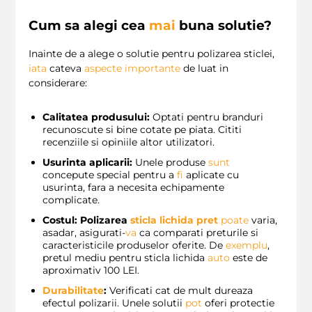
Cum sa alegi cea
mai
buna solutie?
Inainte de a alege o solutie pentru polizarea sticlei,
iata
cateva
aspecte importante
de luat in
considerare:
Calitatea produsului:
Optati pentru branduri
recunoscute si bine cotate pe piata. Cititi
recenziile si opiniile altor utilizatori.
Usurinta aplicarii:
Unele produse
sunt
concepute special pentru a
fi
aplicate cu
usurinta, fara a necesita echipamente
complicate.
Costul:
Polizarea
sticla lichida pret
poate
varia,
asadar, asigurati-
va
ca comparati preturile si
caracteristicile produselor oferite. De
exemplu
,
pretul mediu pentru sticla lichida
auto
este de
aproximativ 100 LEI.
Durabilitate
:
Verificati cat de mult dureaza
efectul polizarii. Unele solutii
pot
oferi protectie