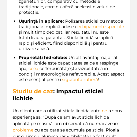
zgârieturilor, comparativ cu metodele
tradiționale, care nu oferă aceleași niveluri de
protecție.
Ușurință în aplicare:
Polizarea sticlei cu metode
tradiționale implică adesea
echipamente speciale
și mult timp dedicat, iar rezultatul nu este
întotdeauna garantat. Sticla lichidă se aplică
rapid și eficient, fiind disponibilă și pentru
utilizare acasă.
Proprietăți hidrofobe:
Un alt avantaj major al
sticlei lichide este capacitatea sa de a respinge
apa,
ceea
ce îmbunătățește vizibilitatea în
condiții meteorologice nefavorabile. Acest aspect
este esențial pentru
siguranța rutieră
!
Studiu de caz
: Impactul sticlei
lichide
Un client care a utilizat sticla lichida auto
ne
-a spus
experiența sa: "După ce am avut sticla lichida
aplicată pe mașină, am observat că nu mai aveam
probleme
cu apa care se acumula pe sticlă. Ploaia
pur și simplu aluneca, iar vizibilitatea a fost mult