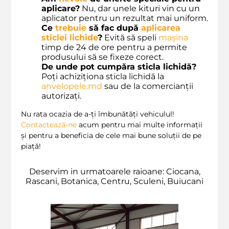
aplicare?
Nu, dar unele kituri vin cu un
aplicator pentru un rezultat mai uniform.
Ce
trebuie
să fac după
aplicarea
sticlei lichide
?
Evită să speli
mașina
timp de 24 de ore pentru a permite
produsului să se fixeze corect.
De unde pot cumpăra sticla lichidă?
Poți achiziționa sticla lichidă la
anvelopele.md
sau de la comercianții
autorizați.
Nu rata ocazia de a-ți îmbunătăți vehiculul!
Contactează-ne
acum pentru mai multe informații
și pentru a beneficia de cele mai bune soluții de pe
piață!
Deservim in urmatoarele raioane: Ciocana,
Rascani, Botanica, Centru, Sculeni, Buiucani