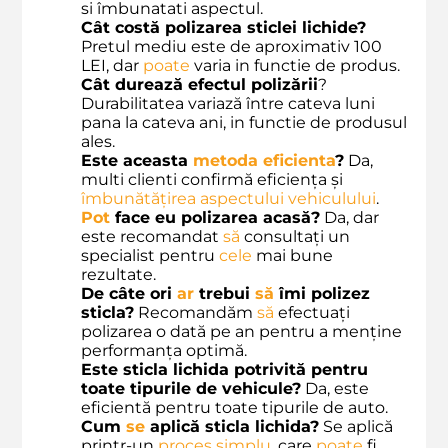
si îmbunatati aspectul.
Cât costă polizarea sticlei lichide?
Pretul mediu este de aproximativ 100
LEI, dar
poate
varia in functie de produs.
Cât durează efectul polizării
?
Durabilitatea variază între cateva luni
pana la cateva ani, in functie de produsul
ales.
Este aceasta
metoda eficienta
?
Da,
multi clienti confirmă eficiența și
îmbunătățirea aspectului
vehiculului
.
Pot
face eu polizarea acasă?
Da, dar
este recomandat
să
consultați un
specialist pentru
cele
mai bune
rezultate.
De câte ori
ar
trebui
să
îmi polizez
sticla?
Recomandăm
să
efectuați
polizarea o dată pe an pentru a menține
performanța optimă.
Este sticla lichida potrivită pentru
toate tipurile de vehicule?
Da, este
eficientă pentru toate tipurile de auto.
Cum
se
aplică sticla lichida?
Se aplică
printr-un
proces simplu
, care
poate
fi