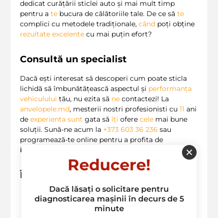
dedicat curățării sticlei auto și mai mult timp
pentru a
te
bucura de călătoriile tale. De ce să
te
complici cu metodele tradiționale,
când
poți obține
rezultate excelente
cu mai puțin efort?
Consultă un specialist
Dacă ești interesat să descoperi cum poate sticla
lichidă să îmbunătățească aspectul și
performanța
vehiculului
tău, nu ezita să
ne
contactezi! La
anvelopele.md
, mesterii nostri profesionisti cu
11
ani
de
experienta
sunt
gata să
îți
ofere
cele
mai bune
soluții. Sună-ne acum la
+373 603 36 236
sau
programează-te online pentru a profita de
beneficiile sticlei lichide!
Reducere!
Întrebări frecvente
Dacă lăsați o solicitare pentru
Ce este sticla lichida?
Este un produs
diagnosticarea mașinii în decurs de 5
care se aplică pe
sticla auto
pentru a
minute
crea o barieră protectoare.