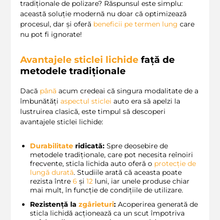
tradiționale de polizare? Răspunsul este simplu:
această soluție modernă nu doar că optimizează
procesul, dar și oferă
beneficii pe termen lung
care
nu pot fi ignorate!
Avantajele sticlei lichide
față de
metodele tradiționale
Dacă
până
acum credeai că singura modalitate de a
îmbunătăți
aspectul sticlei
auto era să apelzi la
lustruirea clasică, este timpul să descoperi
avantajele sticlei lichide:
Durabilitate
ridicată:
Spre deosebire de
metodele tradiționale, care pot necesita reînoiri
frecvente, sticla lichida auto oferă o
protecție de
lungă durată
. Studiile arată că aceasta poate
rezista între
6
și
12
luni, iar unele produse chiar
mai mult, în funcție de condițiile de utilizare.
Rezistență la
zgârieturi
:
Acoperirea generată de
sticla lichidă acționează ca un scut împotriva