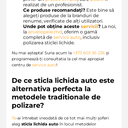
realizat de un profesionist.
Ce produse recomandați?
Este bine să
alegeți produse de la branduri de
renume, verificate de alți utilizatori.
Unde pot obține aceste
servicii
?
La noi,
la
anvelopele.md
, oferim o gamă
completă de
servicii auto
, inclusiv
polizarea sticlei lichide.
Nu mai aștepta! Suna acum la
+373 603 36 236
și
programează-ți consultatia la cel mai apropiat
centru de
service auto
!
De ce sticla lichida auto este
alternativa perfecta la
metodele traditionale de
polizare?
Te
-ai întrebat vreodată de ce tot mai mulți șoferi
aleg
sticla lichida auto
în locul metodelor