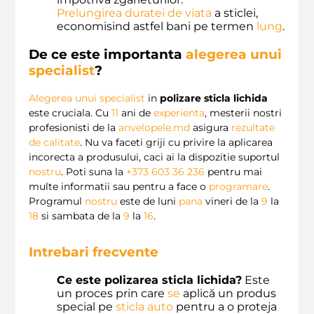
Prelungirea duratei de viata
a sticlei,
economisind astfel bani pe termen
lung
.
De ce este importanta
alegerea unui
specialist
?
Alegerea unui specialist
in
polizare sticla lichida
este cruciala. Cu
11
ani de
experienta
, mesterii nostri
profesionisti de la
anvelopele.md
asigura
rezultate
de calitate
. Nu va faceti griji cu privire la aplicarea
incorecta a produsului, caci ai la dispozitie suportul
nostru
. Poti suna la
+373 603 36 236
pentru mai
multe informatii sau pentru a face o
programare
.
Programul
nostru
este de luni
pana
vineri de la
9
la
18
si sambata de la
9
la
16
.
Intrebari frecvente
Ce este polizarea sticla lichida?
Este
un proces prin care
se
aplică un produs
special pe
sticla auto
pentru a o proteja