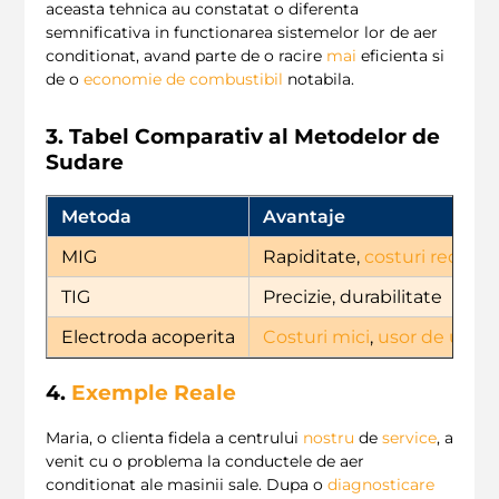
aceasta tehnica au constatat o diferenta
semnificativa in functionarea sistemelor lor de aer
conditionat, avand parte de o racire
mai
eficienta si
de o
economie de combustibil
notabila.
3. Tabel Comparativ al Metodelor de
Sudare
Metoda
Avantaje
MIG
Rapiditate,
costuri reduse
TIG
Precizie, durabilitate
Electroda acoperita
Costuri mici
,
usor de utiliz
4.
Exemple Reale
Maria, o clienta fidela a centrului
nostru
de
service
, a
venit cu o problema la conductele de aer
conditionat ale masinii sale. Dupa o
diagnosticare