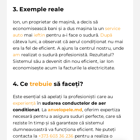
3. Exemple reale
Ion, un proprietar de mașină, a decis să
economisească bani și a dus mașina la un
service
auto
mai
ieftin
pentru a-i face o sudură.
După
câteva luni, a observat că aerul condiționat nu mai
era la fel de eficient. A ajuns la centrul nostru, unde
am
realizat o sudură profesionistă. Rezultatul?
Sistemul său a devenit din nou eficient, iar Ion
economisește acum la facturile la electricitate.
4. Ce
trebuie
să faceți?
Este esențial să apelați la profesioniști care au
experiență
în
sudarea conductelor de aer
conditionat
. La
anvelopele.md
, oferim expertiza
necesară pentru a asigura suduri perfecte, care să
reziste în timp și să garanteze că sistemul
dumneavoastră va funcționa eficient. Ne puteți
contacta la
+373 603 36 236
pentru a realiza o