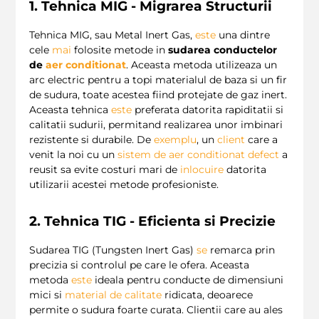
1. Tehnica MIG - Migrarea Structurii
Tehnica MIG, sau Metal Inert Gas,
este
una dintre
cele
mai
folosite metode in
sudarea conductelor
de
aer conditionat
. Aceasta metoda utilizeaza un
arc electric pentru a topi materialul de baza si un fir
de sudura, toate acestea fiind protejate de gaz inert.
Aceasta tehnica
este
preferata datorita rapiditatii si
calitatii sudurii, permitand realizarea unor imbinari
rezistente si durabile. De
exemplu
, un
client
care a
venit la noi cu un
sistem de aer conditionat
defect
a
reusit sa evite costuri mari de
inlocuire
datorita
utilizarii acestei metode profesioniste.
2. Tehnica TIG - Eficienta si Precizie
Sudarea TIG (Tungsten Inert Gas)
se
remarca prin
precizia si controlul pe care le ofera. Aceasta
metoda
este
ideala pentru conducte de dimensiuni
mici si
material de calitate
ridicata, deoarece
permite o sudura foarte curata. Clientii care au ales