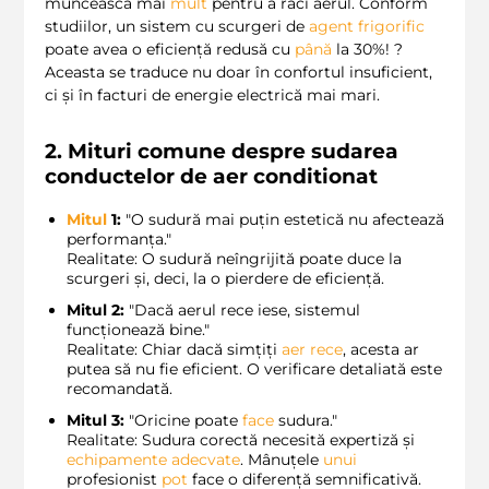
muncească mai
mult
pentru a răci aerul. Conform
studiilor, un sistem cu scurgeri de
agent frigorific
poate avea o eficiență redusă cu
până
la 30%! ?
Aceasta se traduce nu doar în confortul insuficient,
ci și în facturi de energie electrică mai mari.
2. Mituri comune despre sudarea
conductelor de aer conditionat
Mitul
1:
"O sudură mai puțin estetică nu afectează
performanța."
Realitate: O sudură neîngrijită poate duce la
scurgeri și, deci, la o pierdere de eficiență.
Mitul 2:
"Dacă aerul rece iese, sistemul
funcționează bine."
Realitate: Chiar dacă simțiți
aer rece
, acesta ar
putea să nu fie eficient. O verificare detaliată este
recomandată.
Mitul 3:
"Oricine poate
face
sudura."
Realitate: Sudura corectă necesită expertiză și
echipamente adecvate
. Mânuțele
unui
profesionist
pot
face o diferență semnificativă.