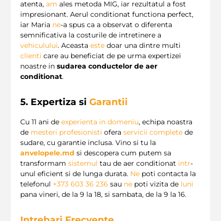
atenta,
am
ales metoda MIG, iar rezultatul a fost
impresionant. Aerul conditionat functiona perfect,
iar Maria
ne
-a spus ca a observat o diferenta
semnificativa la costurile de intretinere a
vehiculului
. Aceasta
este
doar una dintre multi
clienti
care au beneficiat de pe urma expertizei
noastre in
sudarea conductelor de aer
conditionat
.
5. Expertiza si
Garantii
Cu 11 ani de
experienta in domeniu
, echipa noastra
de
mesteri profesionisti
ofera
servicii complete
de
sudare, cu garantie inclusa. Vino si tu la
anvelopele.md
si descopera cum putem sa
transformam
sistemul
tau de aer conditionat
intr
-
unul eficient si de lunga durata.
Ne
poti contacta la
telefonul
+373 603 36 236
sau
ne
poti vizita de
luni
pana vineri, de la 9 la 18, si sambata, de la 9 la 16.
Intrebari Frecvente