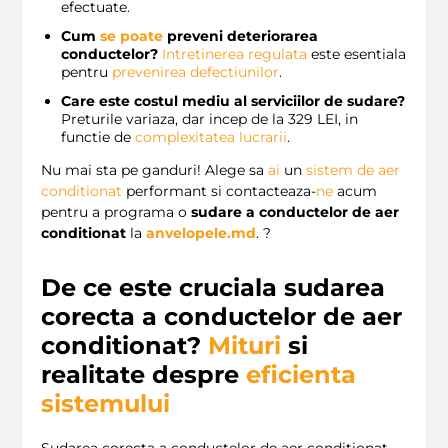
efectuate.
Cum
se
poate
preveni deteriorarea
conductelor?
Intretinerea regulata
este esentiala
pentru
prevenirea defectiunilor
.
Care este costul mediu al serviciilor de sudare?
Preturile variaza, dar incep de la 329 LEI, in
functie de
complexitatea lucrarii
.
Nu mai sta pe ganduri! Alege sa
ai
un
sistem de aer
conditionat
performant si contacteaza-
ne
acum
pentru a programa o
sudare a conductelor de aer
conditionat
la
anvelopele.md
. ?️
De ce este cruciala sudarea
corecta a conductelor de aer
conditionat?
Mituri
si
realitate despre
eficienta
sistemului