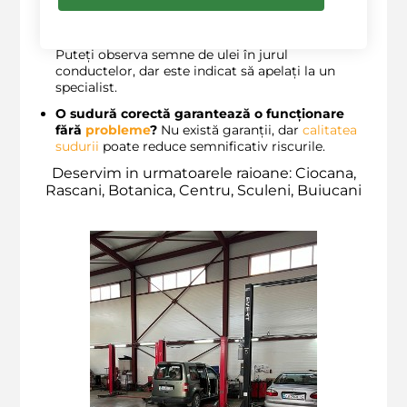
verificare anuală
.
Pot
verifica
eu singur daca exista scurgeri?
Puteți observa semne de ulei în jurul
conductelor, dar este indicat să apelați la un
specialist.
O sudură corectă garantează o funcționare
fără
probleme
?
Nu există garanții, dar
calitatea
sudurii
poate reduce semnificativ riscurile.
Deservim in urmatoarele raioane: Ciocana,
Rascani, Botanica, Centru, Sculeni, Buiucani