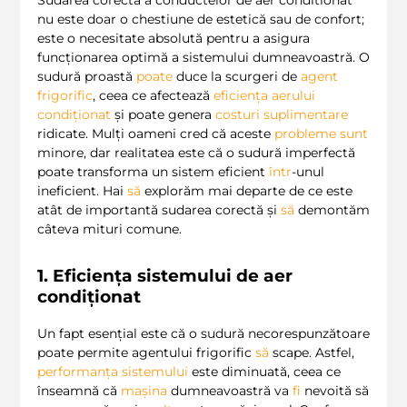
Sudarea corecta a conductelor de aer conditionat
nu este doar o chestiune de estetică sau de confort;
este o necesitate absolută pentru a asigura
funcționarea optimă a sistemului dumneavoastră. O
sudură proastă
poate
duce la scurgeri de
agent
frigorific
, ceea ce afectează
eficiența aerului
condiționat
și poate genera
costuri suplimentare
ridicate. Mulți oameni cred că aceste
probleme
sunt
minore, dar realitatea este că o sudură imperfectă
poate transforma un sistem eficient
într
-unul
ineficient. Hai
să
explorăm mai departe de ce este
atât de importantă sudarea corectă și
să
demontăm
câteva mituri comune.
1. Eficiența sistemului de aer
condiționat
Un fapt esențial este că o sudură necorespunzătoare
poate permite agentului frigorific
să
scape. Astfel,
performanța sistemului
este diminuată, ceea ce
înseamnă că
mașina
dumneavoastră va
fi
nevoită să