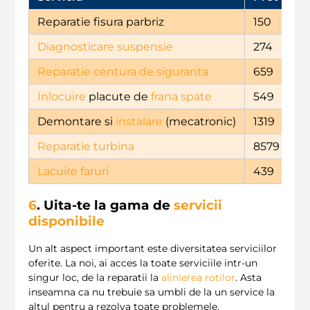
Reparatie fisura parbriz
150
Diagnosticare suspensie
274
Reparatie centura de siguranta
659
Inlocuire
placute de
frana spate
549
Demontare si
instalare
(mecatronic)
1319
Reparatie turbina
8579
Lacuire faruri
439
6
. Uita-te la gama de
servicii
disponibile
Un alt aspect important este diversitatea serviciilor
oferite. La noi, ai acces la toate serviciile intr-un
singur loc, de la reparatii la
alinierea rotilor
. Asta
inseamna ca nu trebuie sa umbli de la un service la
altul pentru a rezolva toate problemele.