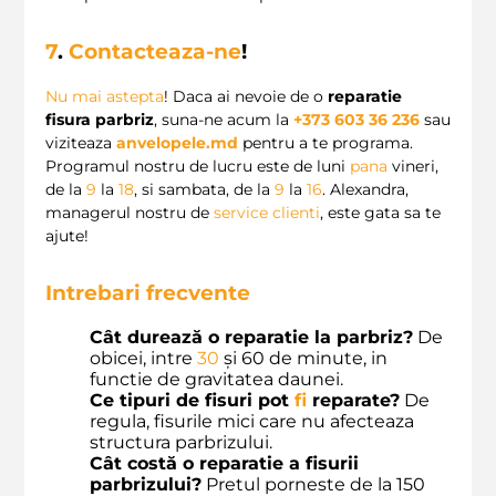
7
.
Contacteaza-ne
!
Nu mai astepta
! Daca ai nevoie de o
reparatie
fisura parbriz
, suna-ne acum la
+373 603 36 236
sau
viziteaza
anvelopele.md
pentru a te programa.
Programul nostru de lucru este de luni
pana
vineri,
de la
9
la
18
, si sambata, de la
9
la
16
. Alexandra,
managerul nostru de
service clienti
, este gata sa te
ajute!
Intrebari frecvente
Cât durează o reparatie la parbriz?
De
obicei, intre
30
și 60 de minute, in
functie de gravitatea daunei.
Ce tipuri de fisuri pot
fi
reparate?
De
regula, fisurile mici care nu afecteaza
structura parbrizului.
Cât costă o reparatie a fisurii
parbrizului?
Pretul porneste de la 150