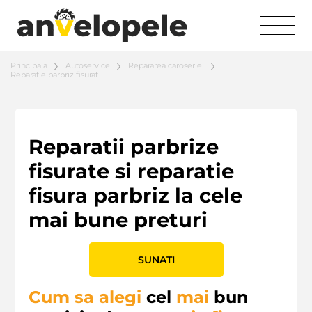
Principala
Autoservice
Repararea caroseriei
Reparatie parbriz fisurat
Reparatii parbrize
fisurate si reparatie
fisura parbriz la cele
mai bune preturi
SUNATI
Cum sa alegi
cel
mai
bun