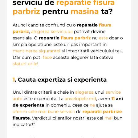
serviciu de
reparatie fisura
parbriz
pentru
masina
ta?
Atunci cand te confrunti cu o
reparatie
fisura
parbriz
,
alegerea serviciului
potrivit devine
esentiala. O
reparatie
fisura parbriz
nu
este
doar o
simpla operatiune; este un pas important in
mentinerea sigurantei
si integritatii vehiculului tau.
Dar cum poti
face
aceasta alegere? Iata cateva
sfaturi utile
!
1
. Cauta expertiza si experienta
Unul dintre criteriile cheie in
alegerea
unui
service
auto
este experienta. La
anvelopele.md
, avem
11
ani
de experienta
in domeniu, ceea ce
ne
ajuta sa
oferim
cele mai bune servicii
de
reparatii parbrize
fisurate
. Verdictul clientilor nostri este cel
mai
bun
indicator!”