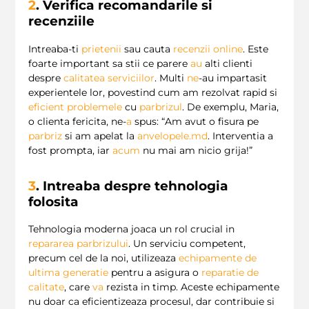
2
. Verifica recomandarile si
recenziile
Intreaba-ti
prietenii
sau cauta
recenzii online
. Este
foarte important sa stii ce parere
au
alti clienti
despre
calitatea serviciilor
. Multi
ne
-au impartasit
experientele lor, povestind cum am rezolvat rapid si
eficient
problemele
cu
parbrizul
. De exemplu, Maria,
o clienta fericita, ne-
a
spus: “Am avut o fisura pe
parbriz
si am apelat la
anvelopele.md
. Interventia a
fost prompta, iar
acum
nu mai am nicio grija!”
3
. Intreaba despre tehnologia
folosita
Tehnologia moderna joaca un rol crucial in
repararea parbrizului
. Un serviciu competent,
precum cel de la noi, utilizeaza
echipamente de
ultima generatie
pentru a asigura o
reparatie de
calitate
, care
va
rezista in timp. Aceste echipamente
nu doar ca eficientizeaza procesul, dar contribuie si