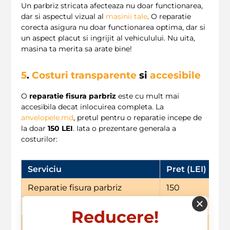
Un parbriz stricata afecteaza nu doar functionarea,
dar si aspectul vizual al
masinii tale
. O reparatie
corecta asigura nu doar functionarea optima, dar si
un aspect placut si ingrijit al vehiculului. Nu uita,
masina ta merita sa arate bine!
5
.
Costuri transparente
si
accesibile
O
reparatie fisura parbriz
este cu mult mai
accesibila decat inlocuirea completa. La
anvelopele.md
, pretul pentru o reparatie incepe de
la doar
150 LEI
. Iata o prezentare generala a
costurilor:
Serviciu
Pret (LEI)
Reparatie fisura parbriz
150
Inlocuire parbriz
600
Reducere!
Diagnosticare parbriz
99