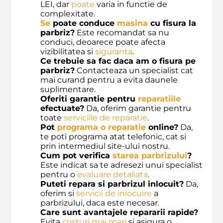
LEI, dar
poate
varia in functie de
complexitate.
Se
poate conduce
masina
cu fisura la
parbriz?
Este recomandat sa nu
conduci, deoarece poate afecta
vizibilitatea si
siguranta
.
Ce trebuie sa fac daca am o fisura pe
parbriz?
Contacteaza un specialist cat
mai curand pentru a evita daunele
suplimentare.
Oferiti garantie pentru
reparatiile
efectuate?
Da, oferim garantie pentru
toate
serviciile de reparatie
.
Pot
programa o reparatie
online?
Da,
te poti programa atat telefonic, cat si
prin intermediul site-ului nostru.
Cum pot verifica
starea parbrizului
?
Este indicat sa te adresezi unui specialist
pentru o
evaluare detaliata
.
Puteti repara si parbrizul inlocuit?
Da,
oferim si
servicii de inlocuire
a
parbrizului, daca este necesar.
Care sunt avantajele repararii rapide?
Evita
costuri mai mari
si asigura o