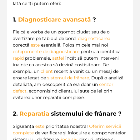
Iată ce îți putem oferi:
1.
Diagnosticare avansată
?
Fie că e vorba de un zgomot ciudat sau de o
avertizare pe tabloul de bord,
diagnosticarea
corectă
este
esențială. Folosim cele mai noi
echipamente de diagnosticare
pentru a identifica
rapid
problemele,
astfel
încât să putem interveni
înainte ca acestea să devină costisitoare. De
exemplu, un
client
recent a venit cu un mesaj de
eroare legat de
sistemul de frânare
. După o analiză
detaliată, am descoperit că era doar un
senzor
defect
, economisind clientului sute de lei prin
evitarea unor reparații complexe.
2.
Reparatia
sistemului de frânare ?
Siguranța
este
prioritatea noastră!
Oferim
servicii
complete
de verificare și înlocuire a componentelor
sistemului de frânare,
inclusiv
discuri, etriere și