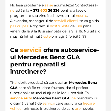
Nu lăsa problemele
să
se
acumuleze! Contactează-
ne
astăzi la
+ 373
603
36 236
pentru a face o
programare sau vino în showroom-ul
nostru
.
Alexandra, managerul de
servicii clienți
, te va ghida
pas cu pas
. Programul
nostru
este
de
luni
până
vineri, de la 9 la 18 și sâmbătă de la 9 la 16. Nu uita, o
mașină întreținută
este
o mașină fericită! ??
Ce
servicii
ofera autoservice-
ul Mercedes Benz GLA
pentru reparatii si
intretinere?
Ți-
ai
dorit vreodată să conduci un
Mercedes Benz
GLA
care să fie nu doar frumos, dar și perfect
funcțional? Atunci ai ajuns la locul potrivit! În
service auto
Mercedes Benz GLA
,
ne
mândrim cu
o gamă variată de
servicii
care asigură că
fiecare
vehicul
primește întreținerea de care
are
nevoie.