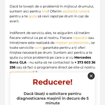
Dacă te lovești de o problemă în mijlocul drumului,
suntem aici pentru
tine
! Oferim
asistență rutieră
pentru a te
ajuta
să revii rapid pe drum în caz de
avarii.
Indiferent de serviciu ales, te asigurăm că tratăm
fiecare vehicul ca pe al nostru. Fiecare
reparație
sau
întreținere este realizată de
mesteri profesionisti
, iar
toate serviciile
sunt
garantate pentru a-ți oferi
liniștea necesară pe drum. Suntem aici pentru a te
ajuta cu orice problemă pe care o ai cu
Mercedes
Benz GLA
- nu ezita să ne contactezi la
+ 373 603 36
236
sau să faci o programare direct pe site-ul nostru
anvelopele.md
! ?
Reducere!
Deservim in urmatoarele raioane: Ciocana,
Rascani, Botanica, Centru, Sculeni, Buiucani
Dacă lăsați o solicitare pentru
diagnosticarea mașinii în decurs de 5
minute