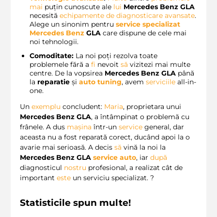
mai
puțin cunoscute ale
lui
Mercedes Benz GLA
necesită
echipamente de diagnosticare avansate
.
Alege un sinonim pentru
service specializat
Mercedes Benz
GLA
care dispune de cele mai
noi tehnologii.
Comoditate:
La noi poți rezolva toate
problemele fără a
fi
nevoit
să
vizitezi mai multe
centre. De la vopsirea
Mercedes Benz GLA
până
la
reparatie
și
auto tuning
, avem
serviciile
all-in-
one.
Un
exemplu
concludent:
Maria
, proprietara unui
Mercedes Benz GLA
, a întâmpinat o problemă cu
frânele. A dus
mașina
într-un
service
general, dar
aceasta nu a fost reparată corect, ducând apoi la o
avarie mai serioasă. A decis
să
vină la noi la
Mercedes Benz GLA
service auto
, iar
după
diagnosticul
nostru
profesional, a realizat cât de
important
este
un serviciu specializat. ?
Statisticile spun multe!