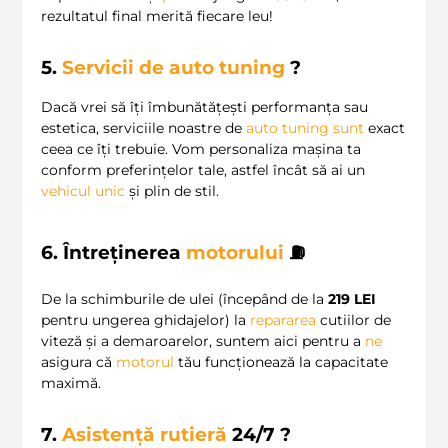
rezultatul final merită fiecare leu!
5.
Servicii de auto tuning
?
Dacă vrei să îți îmbunătățești performanța sau
estetica, serviciile noastre de
auto tuning
sunt
exact
ceea ce îți trebuie. Vom personaliza mașina ta
conform preferințelor tale, astfel încât să ai un
vehicul unic
și plin de stil.
6. Întreținerea
motorului
⛽
De la schimburile de ulei (începând de la
219 LEI
pentru ungerea ghidajelor) la
repararea
cutiilor de
viteză și a demaroarelor, suntem aici pentru a
ne
asigura că
motorul
tău funcționează la capacitate
maximă.
7.
Asistență rutieră
24/7 ?