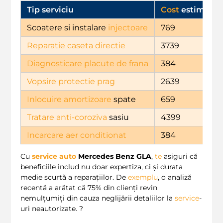
Tip serviciu
Cost
estimativ 
Scoatere si instalare
injectoare
769
Reparatie caseta directie
3739
Diagnosticare placute de frana
384
Vopsire protectie prag
2639
Inlocuire amortizoare
spate
659
Tratare anti-coroziva
sasiu
4399
Incarcare aer conditionat
384
Cu
service auto
Mercedes Benz GLA
,
te
asiguri că
beneficiile includ nu doar expertiza, ci și durata
medie scurtă a reparațiilor. De
exemplu
, o analiză
recentă a arătat că 75% din clienți revin
nemulțumiți din cauza neglijării detaliilor la
service
-
uri neautorizate. ?