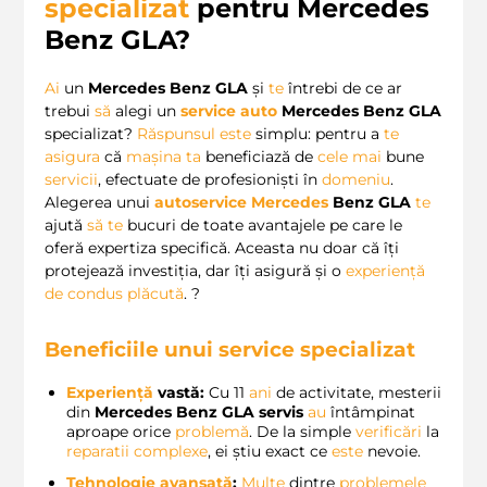
specializat
pentru Mercedes
Benz GLA?
Ai
un
Mercedes Benz GLA
și
te
întrebi de ce ar
trebui
să
alegi un
service auto
Mercedes Benz GLA
specializat?
Răspunsul
este
simplu: pentru a
te
asigura
că
mașina
ta
beneficiază de
cele
mai
bune
servicii
, efectuate de profesioniști în
domeniu
.
Alegerea unui
autoservice Mercedes
Benz GLA
te
ajută
să
te
bucuri de toate avantajele pe care le
oferă expertiza specifică. Aceasta nu doar că îți
protejează investiția, dar îți asigură și o
experiență
de condus plăcută
. ?️
Beneficiile unui service specializat
Experiență
vastă:
Cu 11
ani
de activitate, mesterii
din
Mercedes Benz GLA servis
au
întâmpinat
aproape orice
problemă
. De la simple
verificări
la
reparatii complexe
, ei știu exact ce
este
nevoie.
Tehnologie avansată
:
Multe
dintre
problemele