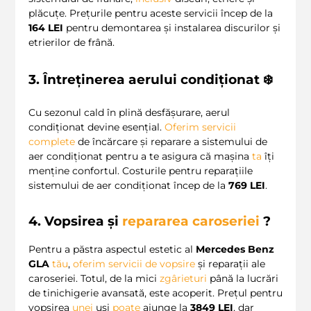
plăcuțe. Prețurile pentru aceste servicii încep de la
164 LEI
pentru demontarea și instalarea discurilor și
etrierilor de frână.
3. Întreținerea aerului condiționat ❄️
Cu sezonul cald în plină desfășurare, aerul
condiționat devine esențial.
Oferim
servicii
complete
de încărcare și reparare a sistemului de
aer condiționat pentru a te asigura că mașina
ta
îți
menține confortul. Costurile pentru reparațiile
sistemului de aer condiționat încep de la
769 LEI
.
4. Vopsirea și
repararea caroseriei
?
Pentru a păstra aspectul estetic al
Mercedes Benz
GLA
tău
,
oferim
servicii de vopsire
și reparații ale
caroseriei. Totul, de la mici
zgârieturi
până la lucrări
de tinichigerie avansată, este acoperit. Prețul pentru
vopsirea
unei
uși
poate
ajunge la
3849 LEI
, dar