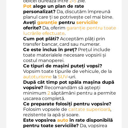
obicei durează între
2
-
5
zile.
Pot
alege un plan de rate
personalizat?
Da, discutăm împreună
planul care ți se potrivește cel mai bine.
Aveți
garanție
pentru
serviciile
oferite?
Da, oferim
garanție pentru toate
lucrările efectuate
.
Cum pot plăti?
Acceptăm plăți prin
transfer bancar, card sau numerar.
Ce este inclus în preț?
Prețul include
toate materialele necesare vopsirii și
costul manoperei.
Ce tipuri de mașini puteți vopsi?
Vopsim toate tipurile de vehicule, de la
autoturisme
la
SUV
-uri.
După cât timp pot spăla mașina după
vopsire?
Recomandăm să aștepți
minimum
2
săptămâni pentru a permite
uscarea completă.
Ce preparate folosiți pentru vopsire?
Folosim vopsele de
calitate superioară
,
rezistente la apă și soare.
Este vopsirea
auto
în rate disponibilă
pentru toate serviciile?
Da, vopsirea