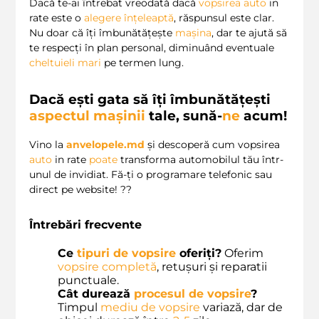
Dacă te-ai întrebat vreodată dacă
vopsirea auto
in
rate este o
alegere înțeleaptă
, răspunsul este clar.
Nu doar că îți îmbunătățește
mașina
, dar te ajută să
te respecți în plan personal, diminuând eventuale
cheltuieli mari
pe termen lung.
Dacă ești gata să îți îmbunătățești
aspectul mașinii
tale, sună-
ne
acum!
Vino la
anvelopele.md
și descoperă cum vopsirea
auto
in rate
poate
transforma automobilul tău într-
unul de invidiat. Fă-ți o programare telefonic sau
direct pe website! ??
Întrebări frecvente
Ce
tipuri de vopsire
oferiți?
Oferim
vopsire completă
, retușuri și reparatii
punctuale.
Cât durează
procesul de vopsire
?
Timpul
mediu de vopsire
variază, dar de