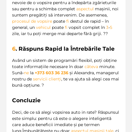
nevoie de o vopsire pentru a îndepărta zgârieturile
sau pentru a schimba complet
aspectul
mașinii, noi
suntem pregătiți să intervenim. De asemenea,
procesul de vopsire
poate
fi
destul de rapid – în
general, un
vehicul
poate
fi
vopsit complet în
3
-
5
zile, iar tu poți merge mai departe fără griji. ??
6
. Răspuns Rapid la Întrebările Tale
Având un sistem de programări flexibil, poți obține
toate informațiile necesare în doar
câteva
minute.
Sună-
ne
la
+373 603 36 236
și Alexandra, managerul
nostru de
servicii clienți
, te va ajuta să alegi cea mai
bună opțiune. ?
Concluzie
Deci, de ce să alegi vopsirea auto in rate? Răspunsul
este simplu: pentru că este o alegere inteligentă
care aduce beneficii imediate și pe termen
lung.Îmbunătățește nu doar
aspectul mașinii tale
, ci