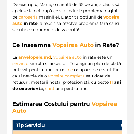
De exemplu, Maria, o clientă de 35 de ani, a decis să
apeleze la noi după ce s-a lovit de problema ruginii
pe
caroseria
mașinii ei. Datorită opțiunii de
vopsire
auto
in rate
, a reușit să rezolve problema fără să își
sacrifice economiile de vacanță!
Ce Inseamna
Vopsirea Auto
in Rate?
La
anvelopele.md
,
vopsirea auto
in rate este un
serviciu
simplu si accesibil. Tu alegi un plan de plată
potrivit pentru tine iar noi
ne
ocupam de restul. Fie
ca ai nevoie de o
vopsire completa
sau doar de
retusuri, mesterii nostri profesionisti, cu peste
11
ani
de experienta
,
sunt
aici pentru tine.
Estimarea Costului pentru
Vopsirea
Auto
Tip Serviciu
Cost 