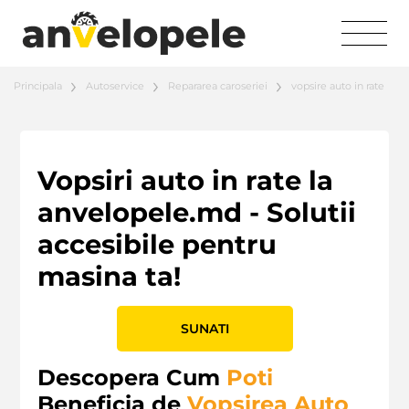
Principala
Autoservice
Repararea caroseriei
vopsire auto in rate
Vopsiri auto in rate la
anvelopele.md - Solutii
accesibile pentru
masina ta!
SUNATI
Descopera Cum
Poti
Beneficia de
Vopsirea Auto