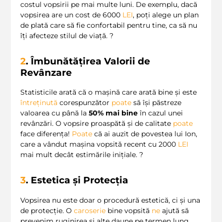
costul vopsirii pe mai multe luni. De exemplu, dacă
vopsirea are un cost de 6000
LEI
, poți alege un plan
de plată care să fie confortabil pentru tine, ca să nu
îți afecteze stilul de viață. ?
2
. Îmbunătățirea Valorii de
Revânzare
Statisticile arată că o mașină care arată bine și este
întreținută
corespunzător
poate
să își păstreze
valoarea cu până la
50% mai bine
în cazul unei
revânzări. O vopsire proaspătă și de calitate
poate
face diferența!
Poate
că ai auzit de povestea lui Ion,
care a vândut mașina vopsită recent cu 2000
LEI
mai mult decât estimările inițiale. ?
3
. Estetica și Protecția
Vopsirea nu este doar o procedură estetică, ci și una
de protecție. O
caroserie
bine vopsită
ne
ajută să
prevenim ruginirea și alte daune pe termen lung.