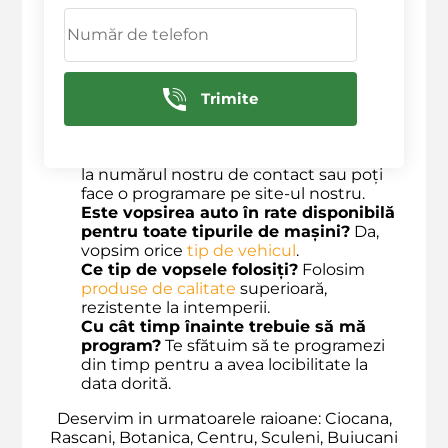
dar îți vom oferi o estimare clară înainte
de a începe lucrările.
Pot combina vopsirea cu alte servicii?
Da, poți opta pentru
pachete complete
care includ vopsire și alte lucrări.
Trimite
Aveți garanție pentru
serviciile de
vopsire
?
Da, garantăm
calitatea muncii
noastre.
Cum pot face o programare?
Poți suna
la numărul nostru de contact sau poți
face o programare pe site-ul nostru.
Este vopsirea auto în rate disponibilă
pentru toate tipurile de mașini?
Da,
vopsim orice
tip de vehicul
.
Ce tip de vopsele folosiți?
Folosim
produse de calitate
superioară,
rezistente la intemperii.
Cu cât timp înainte trebuie să mă
program?
Te sfătuim să te programezi
din timp pentru a avea locibilitate la
data dorită.
Deservim in urmatoarele raioane: Ciocana,
Rascani, Botanica, Centru, Sculeni, Buiucani