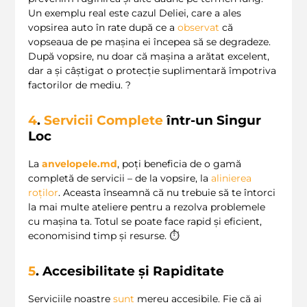
Un exemplu real este cazul Deliei, care a ales
vopsirea auto în rate după ce a
observat
că
vopseaua de pe mașina ei începea să se degradeze.
După vopsire, nu doar că mașina a arătat excelent,
dar a și câștigat o protecție suplimentară împotriva
factorilor de mediu. ?️
4
.
Servicii Complete
într-un Singur
Loc
La
anvelopele.md
, poți beneficia de o gamă
completă de servicii – de la vopsire, la
alinierea
roților
. Aceasta înseamnă că nu trebuie să te întorci
la mai multe ateliere pentru a rezolva problemele
cu mașina ta. Totul se poate face rapid și eficient,
economisind timp și resurse. ⏱️
5
. Accesibilitate și Rapiditate
Serviciile noastre
sunt
mereu accesibile. Fie că ai