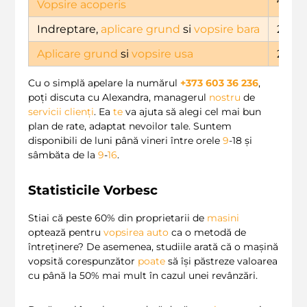
Vopsire acoperis
7699
Indreptare,
aplicare grund
si
vopsire bara
2364
Aplicare grund
si
vopsire usa
2749
Cu o simplă apelare la numărul
+373 603 36 236
,
poți discuta cu Alexandra, managerul
nostru
de
servicii clienți
. Ea
te
va ajuta să alegi cel mai bun
plan de rate, adaptat nevoilor tale. Suntem
disponibili de luni până vineri între orele
9
-18 și
sâmbăta de la
9
-
16
.
Statisticile Vorbesc
Stiai că peste 60% din proprietarii de
masini
optează pentru
vopsirea auto
ca o metodă de
întreținere? De asemenea, studiile arată că o mașină
vopsită corespunzător
poate
să își păstreze valoarea
cu până la 50% mai mult în cazul unei revânzări.