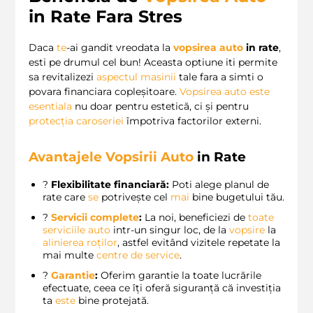
in Rate Fara Stres
Daca
te
-ai gandit vreodata la
vopsirea auto
in rate
,
esti pe drumul cel bun! Aceasta optiune iti permite
sa revitalizezi
aspectul masinii
tale fara a simti o
povara financiara copleșitoare.
Vopsirea auto este
esentiala
nu doar pentru estetică, ci și pentru
protecția caroseriei
împotriva factorilor externi.
Avantajele Vopsirii Auto
in Rate
?
Flexibilitate financiară:
Poti alege planul de
rate care
se
potrivește cel
mai
bine bugetului tău.
?
Servicii complete
:
La noi, beneficiezi de
toate
serviciile auto
intr-un singur loc, de la
vopsire
la
alinierea roților
, astfel evitând vizitele repetate la
mai multe
centre de service
.
?️
Garantie
:
Oferim garantie la toate lucrările
efectuate, ceea ce îți oferă siguranță că investiția
ta
este
bine protejată.