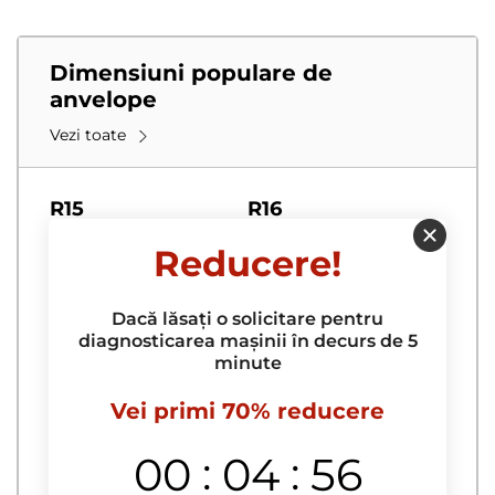
Lungimea cablului
Republicii Moldova sunt disponibile pentru plata.
Dimensiuni populare de
anvelope
Vezi toate
R15
R16
185/60 R15
215/55 R16
Reducere!
185/65 R15
215/60 R16
Dacă lăsați o solicitare pentru
195/55 R15
215/65 R16
diagnosticarea mașinii în decurs de 5
195/60 R15
195/55 R16
minute
195/65 R15
205/55 R16
Vei primi 70% reducere
205/65 R15c
205/60 R16
:
:
00
04
55
R17
R18