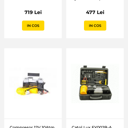
719 Lei
477 Lei
IN COS
IN COS
Compresor 12V 10Atm
Catol Lux FY002B-A