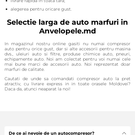
livrare rapida in toata tara;
alegerea pentru oricare gust.
Selectie larga de auto marfuri in
Anvelopele.md
In magazinul nostru online gasiti nu numai compresor
auto pentru orice gust, dar si alte accesorii pentru masina
dvs., uleiuri auto si filtre, produse chimice auto, pneuri,
echipamente auto. Noi am colectat pentru voi numai cele
mai bune marci de accesorii auto. Noi reprezentat doar
marfuri de calitate.
Cautati de unde sa comandati compresor auto la pret
atractiv, cu livrare express in in toate orasele Moldovei?
Daca da, atunci neaparat la noi!
De ce ai nevoie de un autocompresor?