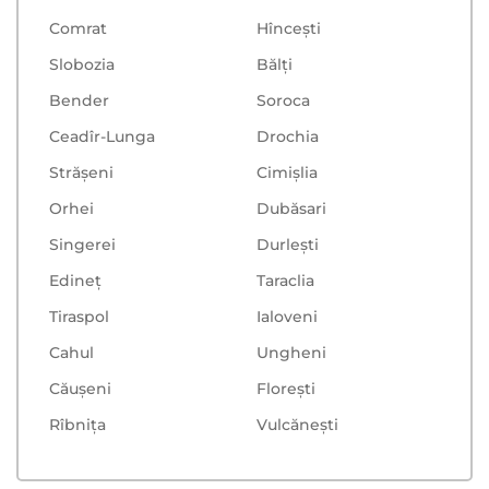
Comrat
Hînceşti
Slobozia
Bălţi
Bender
Soroca
Ceadîr-Lunga
Drochia
Strășeni
Cimișlia
Orhei
Dubăsari
Singerei
Durlești
Edineț
Taraclia
Tiraspol
Ialoveni
Cahul
Ungheni
Căușeni
Floreşti
Rîbnița
Vulcăneşti