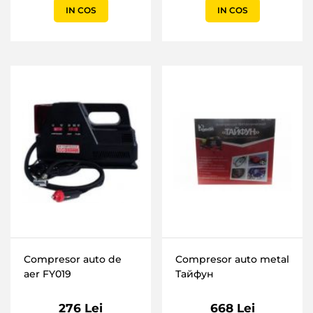
IN COS
IN COS
Compresor auto de
Compresor auto metal
aer FY019
Тайфун
276 Lei
668 Lei