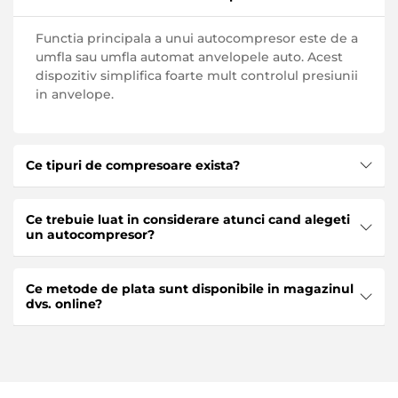
Functia principala a unui autocompresor este de a
umfla sau umfla automat anvelopele auto. Acest
dispozitiv simplifica foarte mult controlul presiunii
in anvelope.
Ce tipuri de compresoare exista?
Exista 2 tipuri de compresoare pentru masini:
Ce trebuie luat in considerare atunci cand alegeti
compresoare cu piston - pompeaza aer datorita
un autocompresor?
miscarii pistonului si compresoare cu surub, care
folosesc rotoare cu surub pentru alimentarea cu
Cand cumparati un compresor auto, ar trebui sa
aer fara probleme.
Ce metode de plata sunt disponibile in magazinul
acordati o atentie deosebita urmatoarelor
dvs. online?
caracteristici:
Presiunea instrumentului
Magazinul nostru Anvelopele.md accepta plata
Functionalitate
atat in ​​numerar, cat si prin transfer bancar. Toate
Metoda de conectare
cardurile bancare emise si valabile pe teritoriul