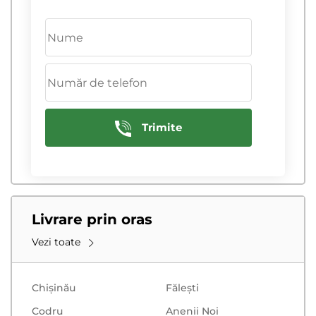
215/55 R17
225/40 R18
225/45 R17
225/60 R18
225/60 R17
235/50 R18
225/65 R17
235/60 R18
235/55 R17
265/60 R18
Trimite
235/65 R17
285/60 R18
Livrare prin oras
Vezi toate
Chișinău
Făleşti
Codru
Anenii Noi