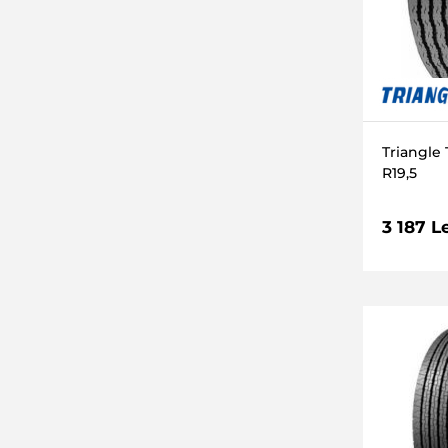
105 (925kg)
148 (3150kg)
102 (850kg)
112 (1120kg)
101 (825kg)
Triangle
116 (1250kg)
R19,5
79 (437kg)
3 187 L
106 (950kg)
93 (650kg)
110 (1060kg)
160 (4500kg)
81 (462kg)
120 (1400kg)
87 (545kg)
156 (4000kg)