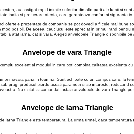
cestea, au castigat rapid inimile soferilor din alte parti ale lumii si su
te inalta si prelucrare atenta, care garanteaza confort si siguranta in fi
ci ofertele prezentate de companie se pot dovedi a fi cele mai bune sol
un mod posibil. De aceea, cauciucul este apreciat in primul rand pentru
abila atat iarna, cat si vara. Alegeti anvelopele Triangle disponibile pe 
Anvelope de vara Triangle
exemplu excelent al modului in care poti combina calitatea excelenta cu
 primavara pana in toamna. Sunt echipate cu un compus care, la temperat
sub prag, produsul pierde acesti parametri si se intareste, reducand semni
voastra. Nu ezitati si comandati astazi anvelopele de vara Triangle pent
Anvelope de iarna Triangle
lor de iarna Triangle este temperatura. La urma urmei, daca temperatur