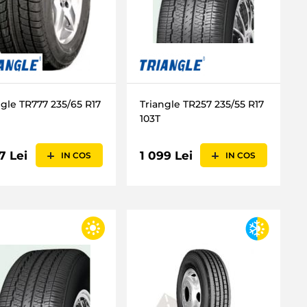
ngle TR777 235/65 R17
Triangle TR257 235/55 R17
103T
7 Lei
1 099 Lei
IN COS
IN COS