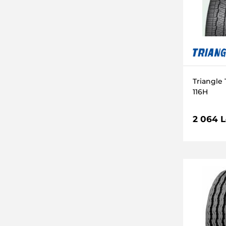
M (130 km/h)
115 (1215kg)
Q (160 km/h)
98 (750kg)
W (270 km/h)
152 (3550kg)
J (100 km/h)
103 (875kg)
K (110 km/h)
89 (580kg)
Triangle
96 (710kg)
116H
91 (615kg)
2 064 L
104 (900kg)
108 (1000kg)
99 (775kg)
97 (730kg)
100 (800kg)
95 (690kg)
107 (975kg)