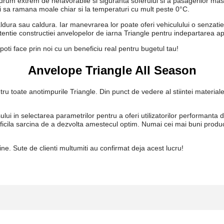
drum extrem de nefavorabile si siguranta soferului si a pasagerilor masini
i sa ramana moale chiar si la temperaturi cu mult peste 0°C.
ra sau caldura. Iar manevrarea lor poate oferi vehiculului o senzatie de
tentie constructiei anvelopelor de iarna Triangle pentru indepartarea ap
oti face prin noi cu un beneficiu real pentru bugetul tau!
Anvelope Triangle All Season
u toate anotimpurile Triangle. Din punct de vedere al stiintei materialel
lui in selectarea parametrilor pentru a oferi utilizatorilor performanta d
ificila sarcina de a dezvolta amestecul optim. Numai cei mai buni prod
e. Sute de clienti multumiti au confirmat deja acest lucru!