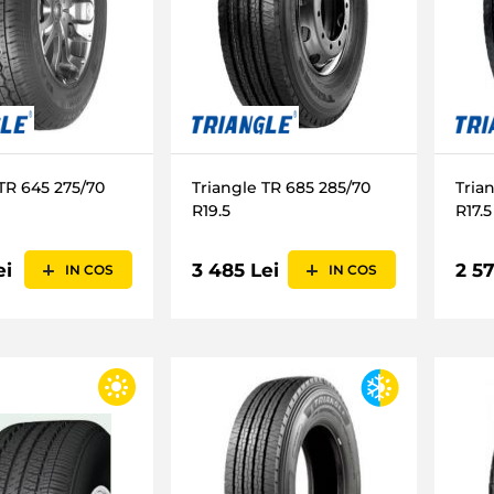
 TR 645 275/70
Triangle TR 685 285/70
Tria
R19.5
R17.5
ei
3 485 Lei
2 57
IN COS
IN COS