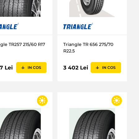
ngle TR257 215/60 R17
Triangle TR 656 275/70
R22.5
7 Lei
3 402 Lei
IN COS
IN COS