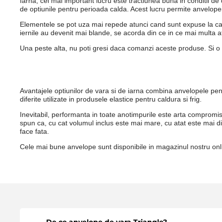
Iarna, cel mai important lucru este tractiunea buna in conditii de 
de optiunile pentru perioada calda. Acest lucru permite anvelope
Elementele se pot uza mai repede atunci cand sunt expuse la caldu
iernile au devenit mai blande, se acorda din ce in ce mai multa a
Una peste alta, nu poti gresi daca comanzi aceste produse. Si o p
Avantajele optiunilor de vara si de iarna combina anvelopele pentr
diferite utilizate in produsele elastice pentru caldura si frig.
Inevitabil, performanta in toate anotimpurile este arta compromisu
spun ca, cu cat volumul inclus este mai mare, cu atat este mai d
face fata.
Cele mai bune anvelope sunt disponibile in magazinul nostru onlin