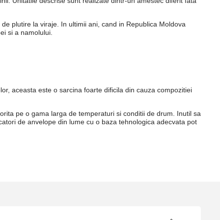
i. Unitatile descrise sunt realizate dintr-un amestec diferit fata
 plutire la viraje. In ultimii ani, cand in Republica Moldova
ei si a namolului.
or, aceasta este o sarcina foarte dificila din cauza compozitiei
orita pe o gama larga de temperaturi si conditii de drum. Inutil sa
ucatori de anvelope din lume cu o baza tehnologica adecvata pot