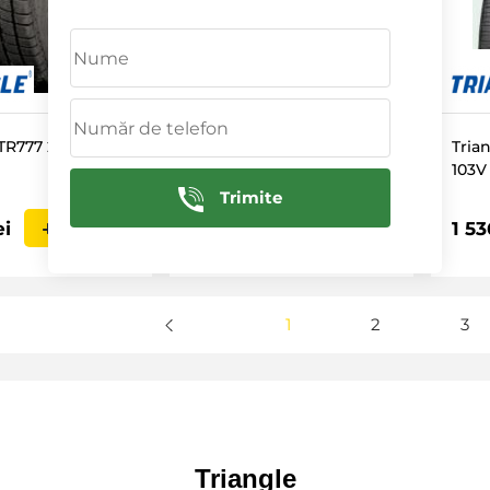
 TR777 235/60 R18
Triangle TR777 185/60 R14
Tria
82T
103V
Trimite
ei
803 Lei
1 53
IN COS
IN COS
1
2
3
Triangle