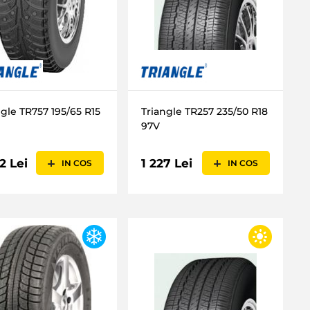
ngle TR757 195/65 R15
Triangle TR257 235/50 R18
97V
2 Lei
1 227 Lei
IN COS
IN COS