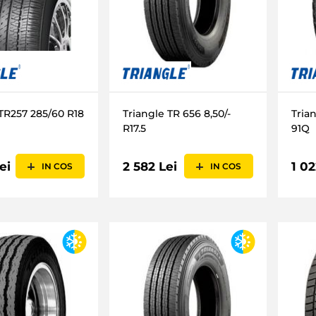
 TR257 285/60 R18
Triangle TR 656 8,50/-
Tria
R17.5
91Q
ei
2 582 Lei
1 02
IN COS
IN COS