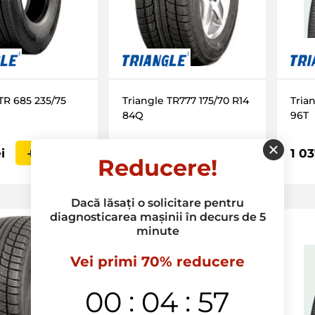
TR 685 235/75
Triangle TR777 175/70 R14
Tria
84Q
96T
i
789 Lei
1 03
IN COS
IN COS
Reducere!
Dacă lăsați o solicitare pentru
diagnosticarea mașinii în decurs de 5
minute
Vei primi 70% reducere
:
:
00
04
56