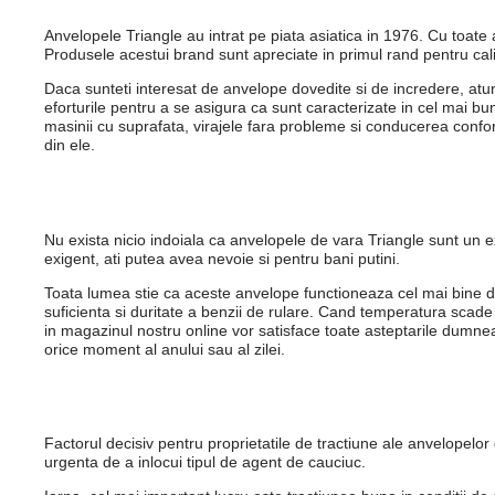
Anvelopele Triangle au intrat pe piata asiatica in 1976. Cu toate a
Produsele acestui brand sunt apreciate in primul rand pentru calita
Daca sunteti interesat de anvelope dovedite si de incredere, atun
eforturile pentru a se asigura ca sunt caracterizate in cel mai b
masinii cu suprafata, virajele fara probleme si conducerea confort
din ele.
Nu exista nicio indoiala ca anvelopele de vara Triangle sunt un 
exigent, ati putea avea nevoie si pentru bani putini.
Toata lumea stie ca aceste anvelope functioneaza cel mai bine din
suficienta si duritate a benzii de rulare. Cand temperatura scade 
in magazinul nostru online vor satisface toate asteptarile dumnea
orice moment al anului sau al zilei.
Factorul decisiv pentru proprietatile de tractiune ale anvelope
urgenta de a inlocui tipul de agent de cauciuc.