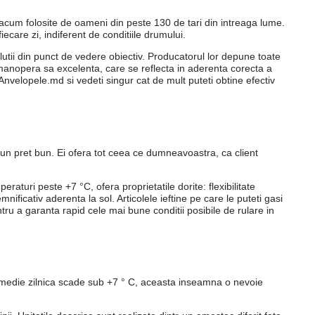
nt acum folosite de oameni din peste 130 de tari din intreaga lume.
ecare zi, indiferent de conditiile drumului.
utii din punct de vedere obiectiv. Producatorul lor depune toate
 manopera sa excelenta, care se reflecta in aderenta corecta a
Anvelopele.md si vedeti singur cat de mult puteti obtine efectiv
 un pret bun. Ei ofera tot ceea ce dumneavoastra, ca client
uri peste +7 °C, ofera proprietatile dorite: flexibilitate
ficativ aderenta la sol. Articolele ieftine pe care le puteti gasi
ru a garanta rapid cele mai bune conditii posibile de rulare in
a medie zilnica scade sub +7 ° C, aceasta inseamna o nevoie