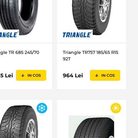
ngle TR 685 245/70
Triangle TR757 185/65 R15
92T
5 Lei
964 Lei
IN COS
IN COS