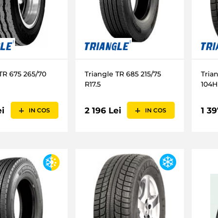
 TR 675 265/70
Triangle TR 685 215/75
Tria
R17.5
104H
ei
2 196 Lei
1 39
IN COS
IN COS