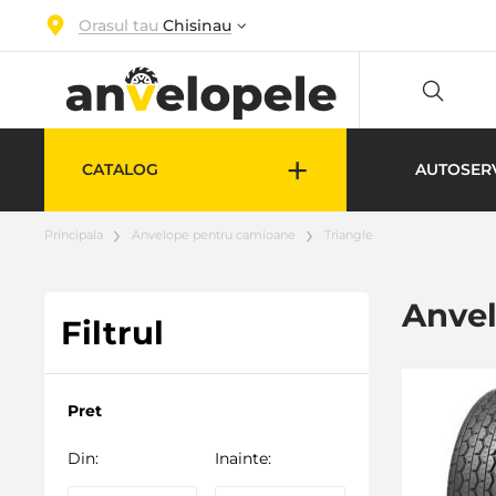
Orasul tau
Chisinau
+
CATALOG
AUTOSER
Principala
Anvelope pentru camioane
Triangle
Anvel
Filtrul
Pret
Din:
Inainte: