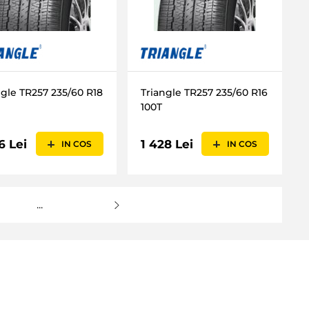
ngle TR257 235/60 R18
Triangle TR257 235/60 R16
100T
6 Lei
1 428 Lei
IN COS
IN COS
...