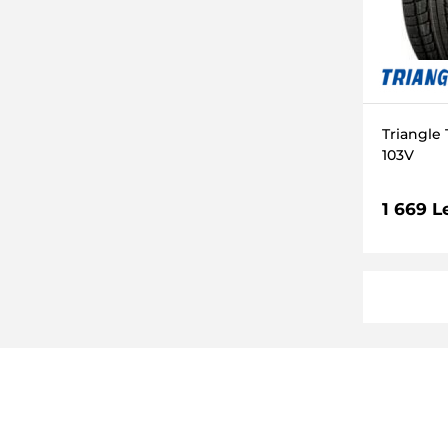
124 (1600kg)
134 (2120kg)
133 (2060kg)
128/126(1800/1700kg)
Triangle
140/138
103V
154/151
140 (2500kg)
1 669 L