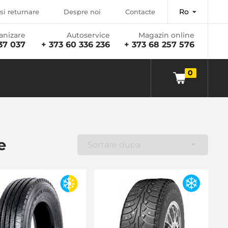
Ro
si returnare
Despre noi
Contacte
anizare
Autoservice
Magazin online
37 037
+ 373 60 336 236
+ 373 68 257 576
0
e