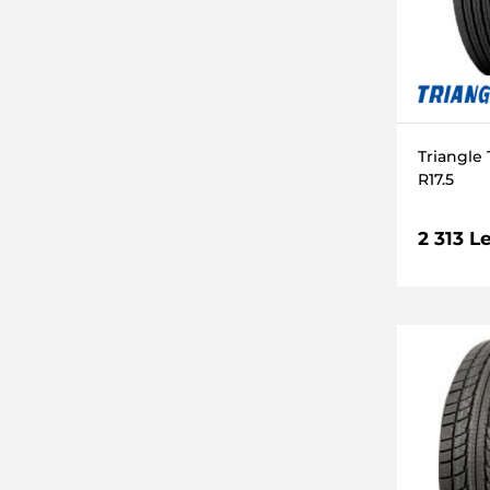
111 (1090kg)
70 (335kg)
115/113 (1215/1150kg)
144 (2800kg)
Triangle 
149 (3250kg)
R17.5
90 (600kg)
150/148
2 313 Le
123 (1550kg)
83 (487kg)
143/141 (2725/2575kg)
146/143
136/134
151 (3450kg)
135/133